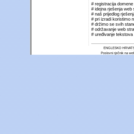
# registracija domene (*
# idejna rješenja web 
# naš prijedlog rješen
# pri izradi koristimo
# držimo se svih sta
# održavanje web stra
# uređivanje tekstova 
ENGLESKO HRVATS
Poslovni rječnik na we