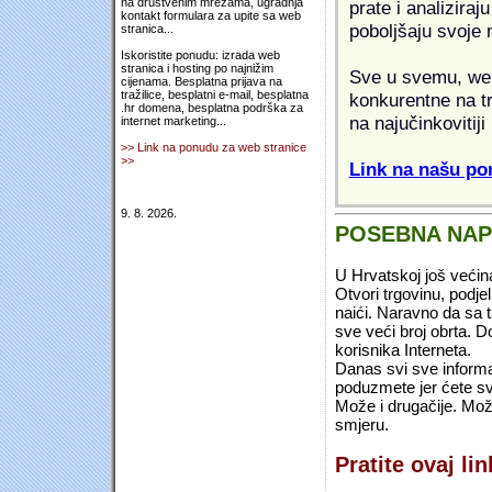
na društvenim mrežama, ugradnja
prate i analiziraj
kontakt formulara za upite sa web
poboljšaju svoje 
stranica...
Iskoristite ponudu: izrada web
stranica i hosting po najnižim
Sve u svemu, web 
cijenama. Besplatna prijava na
tražilice, besplatni e-mail, besplatna
konkurentne na tr
.hr domena, besplatna podrška za
na najučinkovitiji
internet marketing...
>> Link na ponudu za web stranice
>>
Link na našu pon
9. 8. 2026.
POSEBNA NA
U Hrvatskoj još većin
Otvori trgovinu, podje
naići. Naravno da sa 
sve veći broj obrta.
korisnika Interneta.
Danas svi sve informac
poduzmete jer ćete sv
Može i drugačije. Mož
smjeru.
Pratite ovaj li