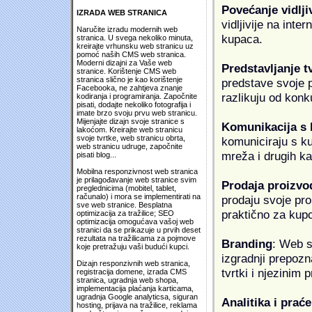
Povećanje vidlji
IZRADA WEB STRANICA
vidljivije na inte
Naručite izradu modernih web
kupaca.
stranica. U svega nekoliko minuta,
kreirajte vrhunsku web stranicu uz
pomoć naših CMS web stranica.
Moderni dizajni za Vaše web
Predstavljanje t
stranice. Korištenje CMS web
stranica slično je kao korištenje
predstave svoje pr
Facebooka, ne zahtjeva znanje
razlikuju od konk
kodiranja i programiranja. Započnite
pisati, dodajte nekoliko fotografija i
imate brzo svoju prvu web stranicu.
Mijenjajte dizajn svoje stranice s
Komunikacija s
lakoćom. Kreirajte web stranicu
svoje tvrtke, web stranicu obrta,
komuniciraju s k
web stranicu udruge, započnite
mreža i drugih k
pisati blog...
Mobilna responzivnost web stranica
je prilagođavanje web stranice svim
Prodaja proizvo
preglednicima (mobitel, tablet,
računalo) i mora se implementirati na
prodaju svoje proi
sve web stranice. Besplatna
praktično za kup
optimizacija za tražilice; SEO
optimizacija omogućava vašoj web
stranici da se prikazuje u prvih deset
rezultata na tražilicama za pojmove
Branding
: Web s
koje pretražuju vaši budući kupci.
izgradnji prepozna
Dizajn responzivnih web stranica,
tvrtki i njezinim
registracija domene, izrada CMS
stranica, ugradnja web shopa,
implementacija plaćanja karticama,
ugradnja Google analyticsa, siguran
Analitika i praće
hosting, prijava na tražilice, reklama