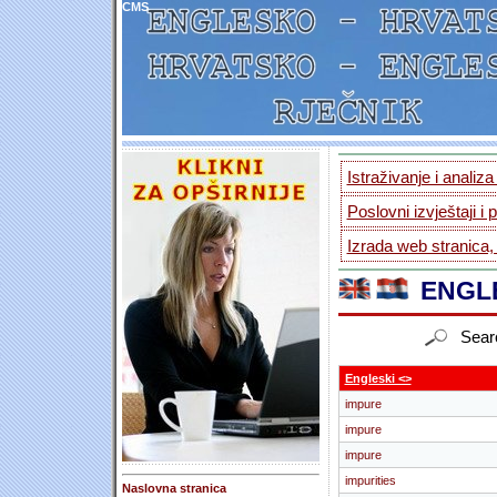
CMS
Istraživanje i analiz
Poslovni izvještaji i 
Izrada web stranica,
ENGLE
Sear
Engleski <>
impure
impure
impure
impurities
Naslovna stranica