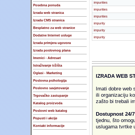
impurities
Posebna ponuda
impurities
Izrada web stranica
impurities
Izrada CMS stranica
impurity
Besplatno za web stranice
impurity
Dodatne Internet usluge
impurity
Izrada primjera ugovora
Izrada poslovnog plana
Imenici - Adresari
Istraživanje tržišta
Oglasi - Marketing
IZRADA WEB S
Poslovna psihologija
Imati dobre web s
Poslovno savjetovanje
ili organizaciju k
Trgovačko zastupanje
zašto bi trebali i
Katalog proizvoda
Poslovni web katalog
Dostupnost 24/7
Popusti i akcije
tjednu, što omogu
uslugama tvrtke u
Kontakt informacije