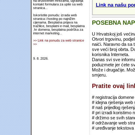
na društvenim mrežama, ugradnja
Link na našu pon
kontakt formulara za upite sa web
stranica...
Iskoristite ponudu: izrada web
stranica i hosting po najnižim
POSEBNA NA
cijenama. Besplatna prijava na
tražilice, besplatni e-mail, besplatna
.hr domena, besplatna podrška za
U Hrvatskoj još većin
internet marketing...
Otvori trgovinu, podje
>> Link na ponudu za web stranice
naići. Naravno da sa 
>>
sve veći broj obrta.
korisnika Interneta.
9. 8. 2026.
Danas svi sve informac
poduzmete jer ćete sv
Može i drugačije. Mož
smjeru.
Pratite ovaj li
# registracija domene (*
# idejna rješenja web 
# naš prijedlog rješen
# pri izradi koristimo
# držimo se svih sta
# održavanje web stra
# uređivanje tekstova 