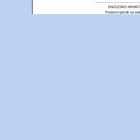
ENGLESKO HRVATS
Poslovni rječnik na we