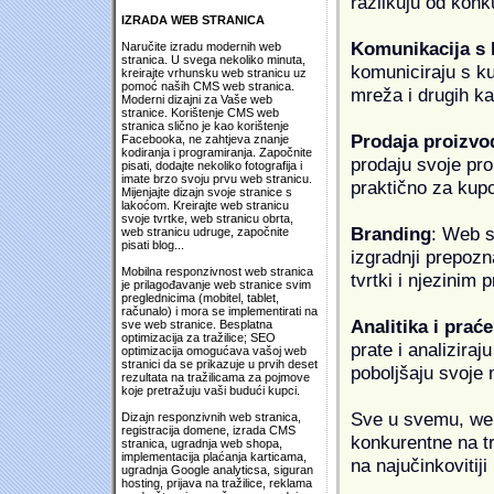
razlikuju od konk
IZRADA WEB STRANICA
Komunikacija s
Naručite izradu modernih web
stranica. U svega nekoliko minuta,
komuniciraju s k
kreirajte vrhunsku web stranicu uz
pomoć naših CMS web stranica.
mreža i drugih k
Moderni dizajni za Vaše web
stranice. Korištenje CMS web
stranica slično je kao korištenje
Prodaja proizvo
Facebooka, ne zahtjeva znanje
kodiranja i programiranja. Započnite
prodaju svoje proi
pisati, dodajte nekoliko fotografija i
imate brzo svoju prvu web stranicu.
praktično za kup
Mijenjajte dizajn svoje stranice s
lakoćom. Kreirajte web stranicu
svoje tvrtke, web stranicu obrta,
Branding
: Web s
web stranicu udruge, započnite
pisati blog...
izgradnji prepozna
Mobilna responzivnost web stranica
tvrtki i njezinim
je prilagođavanje web stranice svim
preglednicima (mobitel, tablet,
računalo) i mora se implementirati na
Analitika i praće
sve web stranice. Besplatna
optimizacija za tražilice; SEO
prate i analiziraj
optimizacija omogućava vašoj web
stranici da se prikazuje u prvih deset
poboljšaju svoje 
rezultata na tražilicama za pojmove
koje pretražuju vaši budući kupci.
Sve u svemu, web 
Dizajn responzivnih web stranica,
registracija domene, izrada CMS
konkurentne na tr
stranica, ugradnja web shopa,
implementacija plaćanja karticama,
na najučinkovitiji
ugradnja Google analyticsa, siguran
hosting, prijava na tražilice, reklama