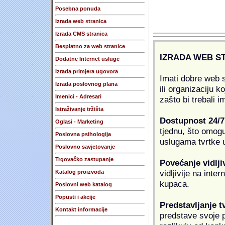
Posebna ponuda
Izrada web stranica
Izrada CMS stranica
Besplatno za web stranice
IZRADA WEB S
Dodatne Internet usluge
Izrada primjera ugovora
Imati dobre web s
Izrada poslovnog plana
ili organizaciju k
Imenici - Adresari
zašto bi trebali i
Istraživanje tržišta
Dostupnost 24/7
Oglasi - Marketing
tjednu, što omogu
Poslovna psihologija
uslugama tvrtke u
Poslovno savjetovanje
Trgovačko zastupanje
Povećanje vidlji
vidljivije na inte
Katalog proizvoda
kupaca.
Poslovni web katalog
Popusti i akcije
Predstavljanje t
Kontakt informacije
predstave svoje pr