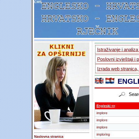
CMS
Istraživanje i analiz
Poslovni izvještaji i 
Izrada web stranica,
ENGLE
Sear
Engleski <>
implore
implore
implore
imploring
Naslovna stranica