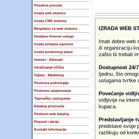
Posebna ponuda
Izrada web stranica
Izrada CMS stranica
IZRADA WEB S
Besplatno za web stranice
Dodatne Internet usluge
Imati dobre web s
Izrada primjera ugovora
ili organizaciju k
Izrada poslovnog plana
zašto bi trebali i
Imenici - Adresari
Dostupnost 24/7
Istraživanje tržišta
tjednu, što omogu
Oglasi - Marketing
uslugama tvrtke u
Poslovna psihologija
Poslovno savjetovanje
Povećanje vidlji
Trgovačko zastupanje
vidljivije na inte
kupaca.
Katalog proizvoda
Poslovni web katalog
Predstavljanje t
Popusti i akcije
predstave svoje pr
Kontakt informacije
razlikuju od konk