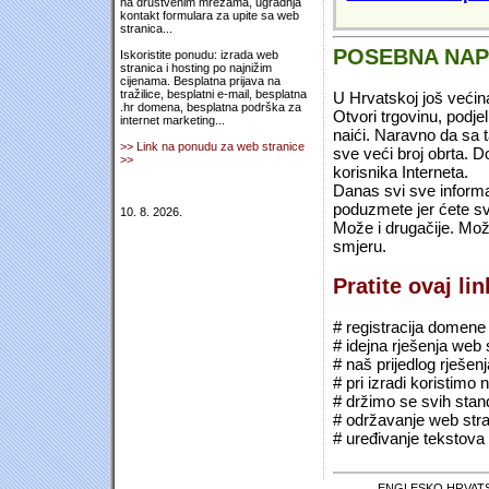
na društvenim mrežama, ugradnja
kontakt formulara za upite sa web
stranica...
POSEBNA NA
Iskoristite ponudu: izrada web
stranica i hosting po najnižim
cijenama. Besplatna prijava na
tražilice, besplatni e-mail, besplatna
U Hrvatskoj još većin
.hr domena, besplatna podrška za
Otvori trgovinu, podje
internet marketing...
naići. Naravno da sa 
>> Link na ponudu za web stranice
sve veći broj obrta.
>>
korisnika Interneta.
Danas svi sve informac
poduzmete jer ćete sv
10. 8. 2026.
Može i drugačije. Mož
smjeru.
Pratite ovaj li
# registracija domene (*
# idejna rješenja web 
# naš prijedlog rješen
# pri izradi koristimo
# držimo se svih sta
# održavanje web stra
# uređivanje tekstova 
ENGLESKO HRVATS