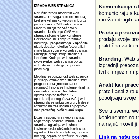
Komunikacija s
IZRADA WEB STRANICA
komuniciraju s k
Naručite izradu modernih web
stranica. U svega nekoliko minuta,
mreža i drugih k
kreirajte vrhunsku web stranicu uz
pomoć naših CMS web stranica.
Moderni dizajni za Vaše web
Prodaja proizvo
stranice. Korištenje CMS web
stranica slično je kao korištenje
prodaju svoje proi
Facebooka, ne zahtjeva znanje
kodiranja i programiranja. Započnite
praktično za kup
pisati, dodajte nekoliko fotografija i
imate brzo svoju prvu web stranicu.
Mijenjajte dizajn svoje stranice s
Branding
: Web s
lakoćom. Kreirajte web stranicu
svoje tvrtke, web stranicu obrta,
izgradnji prepozna
web stranicu udruge, započnite
pisati blog...
tvrtki i njezinim
Mobilna responzivnost web stranica
je prilagođavanje web stranice svim
Analitika i praće
preglednicima (mobitel, tablet,
računalo) i mora se implementirati na
prate i analiziraj
sve web stranice. Besplatna
optimizacija za tražilice; SEO
poboljšaju svoje 
optimizacija omogućava vašoj web
stranici da se prikazuje u prvih deset
rezultata na tražilicama za pojmove
Sve u svemu, web 
koje pretražuju vaši budući kupci.
konkurentne na tr
Dizajn responzivnih web stranica,
registracija domene, izrada CMS
na najučinkovitiji
stranica, ugradnja web shopa,
implementacija plaćanja karticama,
ugradnja Google analyticsa, siguran
Link na našu pon
hosting, prijava na tražilice, reklama