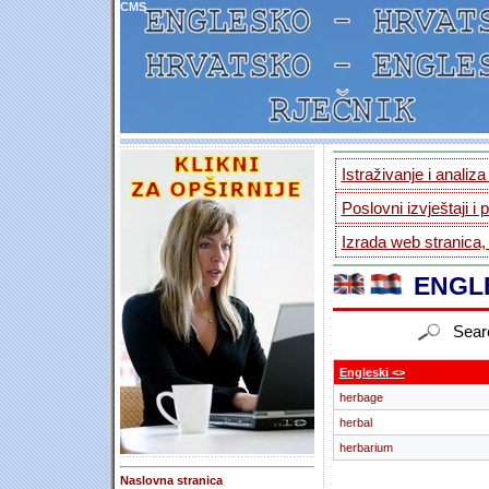
CMS
Istraživanje i analiz
Poslovni izvještaji i 
Izrada web stranica,
ENGLE
Sear
Engleski <>
herbage
herbal
herbarium
Naslovna stranica