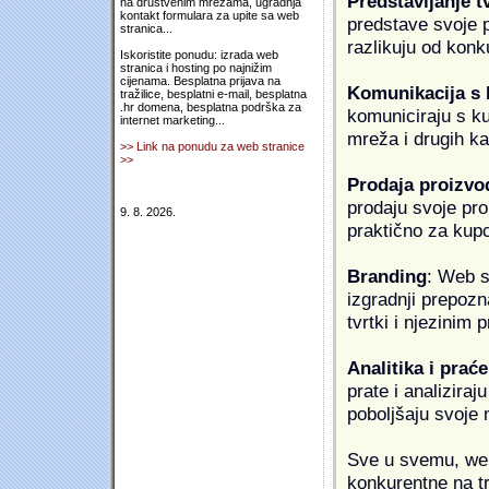
Predstavljanje t
na društvenim mrežama, ugradnja
kontakt formulara za upite sa web
predstave svoje pr
stranica...
razlikuju od konk
Iskoristite ponudu: izrada web
stranica i hosting po najnižim
cijenama. Besplatna prijava na
Komunikacija s
tražilice, besplatni e-mail, besplatna
.hr domena, besplatna podrška za
komuniciraju s k
internet marketing...
mreža i drugih k
>> Link na ponudu za web stranice
>>
Prodaja proizvo
prodaju svoje proi
9. 8. 2026.
praktično za kup
Branding
: Web s
izgradnji prepozna
tvrtki i njezinim
Analitika i praće
prate i analiziraj
poboljšaju svoje 
Sve u svemu, web 
konkurentne na tr