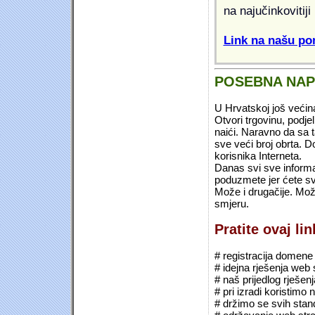
na najučinkovitiji
Link na našu pon
POSEBNA NA
U Hrvatskoj još većin
Otvori trgovinu, podje
naići. Naravno da sa 
sve veći broj obrta.
korisnika Interneta.
Danas svi sve informac
poduzmete jer ćete sv
Može i drugačije. Mož
smjeru.
Pratite ovaj li
# registracija domene (*
# idejna rješenja web 
# naš prijedlog rješen
# pri izradi koristimo
# držimo se svih sta