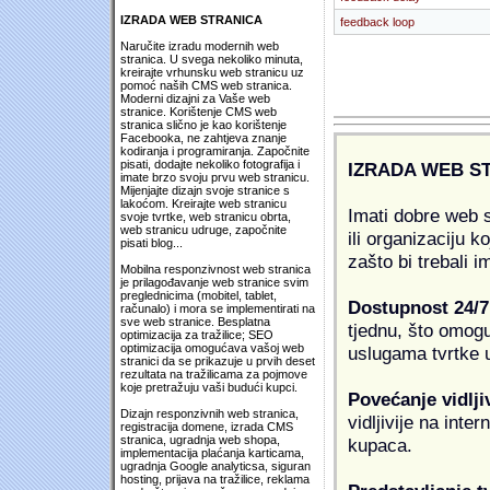
IZRADA WEB STRANICA
feedback loop
Naručite izradu modernih web
stranica. U svega nekoliko minuta,
kreirajte vrhunsku web stranicu uz
pomoć naših CMS web stranica.
Moderni dizajni za Vaše web
stranice. Korištenje CMS web
stranica slično je kao korištenje
Facebooka, ne zahtjeva znanje
kodiranja i programiranja. Započnite
pisati, dodajte nekoliko fotografija i
IZRADA WEB S
imate brzo svoju prvu web stranicu.
Mijenjajte dizajn svoje stranice s
lakoćom. Kreirajte web stranicu
Imati dobre web s
svoje tvrtke, web stranicu obrta,
web stranicu udruge, započnite
ili organizaciju k
pisati blog...
zašto bi trebali i
Mobilna responzivnost web stranica
je prilagođavanje web stranice svim
preglednicima (mobitel, tablet,
Dostupnost 24/7
računalo) i mora se implementirati na
sve web stranice. Besplatna
tjednu, što omogu
optimizacija za tražilice; SEO
optimizacija omogućava vašoj web
uslugama tvrtke u
stranici da se prikazuje u prvih deset
rezultata na tražilicama za pojmove
koje pretražuju vaši budući kupci.
Povećanje vidlji
Dizajn responzivnih web stranica,
vidljivije na inte
registracija domene, izrada CMS
stranica, ugradnja web shopa,
kupaca.
implementacija plaćanja karticama,
ugradnja Google analyticsa, siguran
hosting, prijava na tražilice, reklama