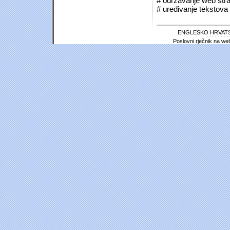
# održavanje web stra
# uređivanje tekstova 
ENGLESKO HRVATS
Poslovni rječnik na we