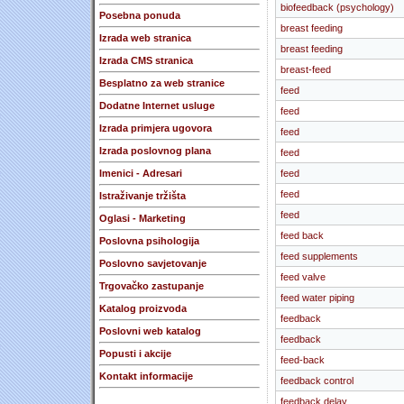
biofeedback (psychology)
Posebna ponuda
breast feeding
Izrada web stranica
breast feeding
Izrada CMS stranica
breast-feed
Besplatno za web stranice
feed
Dodatne Internet usluge
feed
Izrada primjera ugovora
feed
Izrada poslovnog plana
feed
Imenici - Adresari
feed
feed
Istraživanje tržišta
feed
Oglasi - Marketing
feed back
Poslovna psihologija
feed supplements
Poslovno savjetovanje
feed valve
Trgovačko zastupanje
feed water piping
Katalog proizvoda
feedback
Poslovni web katalog
feedback
Popusti i akcije
feed-back
Kontakt informacije
feedback control
feedback delay