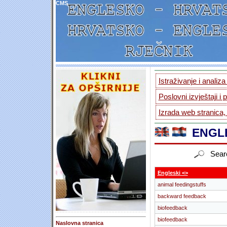
CMS
Istraživanje i analiz
Poslovni izvještaji i 
Izrada web stranica,
ENGLE
Sear
Engleski <>
animal feedingstuffs
backward feedback
biofeedback
biofeedback
Naslovna stranica