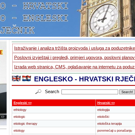
Istraživanje i analiza tržišta proizvoda i usluga za poduzetnike.
Poslovni izvještaji i pregledi, primjeri ugovora, poslovni planovi
Izrada web stranica, CMS, oglašavanje na internetu za poduze
ENGLESKO - HRVATSKI RJEČ
Search
Engleski <>
Hrvatski <>
ethiology
etiologija
etiologic
etiološki
etiologic therapy
etiološka terapija
etiology
poremećaji u ponašanju