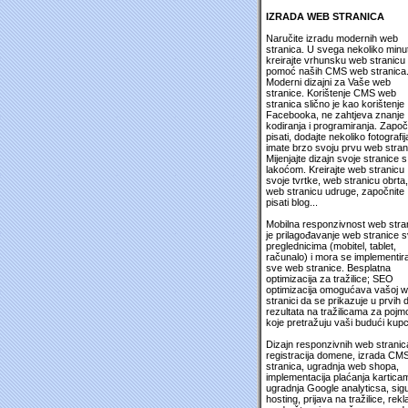
IZRADA WEB STRANICA
Naručite izradu modernih web
stranica. U svega nekoliko minu
kreirajte vrhunsku web stranicu
pomoć naših CMS web stranica
Moderni dizajni za Vaše web
stranice. Korištenje CMS web
stranica slično je kao korištenje
Facebooka, ne zahtjeva znanje
kodiranja i programiranja. Započ
pisati, dodajte nekoliko fotografija
imate brzo svoju prvu web stran
Mijenjajte dizajn svoje stranice s
lakoćom. Kreirajte web stranicu
svoje tvrtke, web stranicu obrta,
web stranicu udruge, započnite
pisati blog...
Mobilna responzivnost web stra
je prilagođavanje web stranice 
preglednicima (mobitel, tablet,
računalo) i mora se implementira
sve web stranice. Besplatna
optimizacija za tražilice; SEO
optimizacija omogućava vašoj 
stranici da se prikazuje u prvih 
rezultata na tražilicama za pojm
koje pretražuju vaši budući kupc
Dizajn responzivnih web stranic
registracija domene, izrada CM
stranica, ugradnja web shopa,
implementacija plaćanja kartica
ugradnja Google analyticsa, sig
hosting, prijava na tražilice, rek