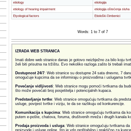
etiology
etiologija
etiology of hearing impairment
etiologija oštećenja sluha
Etyological factors
Etiološki čimbenici
Words: 1 to 7 of 7
IZRADA WEB STRANICA
Imati dobre web stranice danas je gotovo neizbježno za bilo koju tvrtk
želi biti prisutna na tržištu. Evo nekoliko razloga zašto bi trebali ima
Dostupnost 24/7
: Web stranice su dostupne 24 sata dnevno, 7 dana
omogućuje kupcima da se informiraju o proizvodima i uslugama tvrtke
Povećanje vidljivosti
: Web stranice mogu pomoći tvrtkama da budu v
što može povećati broj posjetitelja i potencijalnih kupaca.
Predstavljanje tvrtke
: Web stranice omogućuju tvrtkama da predsta
usluge, povijest tvrtke i viziju, te da se razlikuju od konkurencije.
Komunikacija s kupcima
: Web stranice omogućuju tvrtkama da ko
putem e-pošte, chatova, foruma, društvenih mreža i drugih kanala k
Prodaja proizvoda i usluga
: Web stranice omogućuju tvrtkama da 
proizvode i usluge online, što je vrlo profitabilno i praktično za kupce