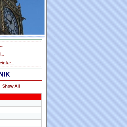
..
...
tnike...
NIK
Show All