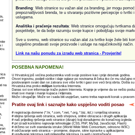
Branding
: Web stranice su važan alat za branding, jer mogu pomoći
prepoznatljivosti brenda, te u stvaranju pozitivne percepcije o tvrtki 
ta,
uslugama.
 uz
.
Analitika i praćenje rezultata
: Web stranice omogućuju tvrtkama da 
posjetitelje, te da bolje razumiju svoje kupce i poboljšaju svoje mark
Sve u svemu, web stranice su važan alat za tvrtke koje žele biti kon
nite
uspješno prodavati svoje proizvode i usluge na najučinkovitiji način.
 i
icu.
Link na našu ponudu za izradu web stranica - Provjerite!
POSEBNA NAPOMENA!
nica
U Hrvatskoj još većina poduzetnika vodi svoje poslove kao i prije desetak godina.
svim
Otvori trgovinu, podjeli vizitke i daje oglase po novinama ili čeka tko će mu slučajno
poslovanjem svaki dan se zatvara sve više tvrtki i gasi sve veći broj obrta. Došla 
ti na
Hrvatska ima preko
milijun
korisnika Interneta.
Danas svi sve informacije traže putem Interneta. Krajnje je vrijeme da se nešto po
imati sve manje i manje kupaca i klijenata.
web
Može i drugačije. Može se i sada biti uspješan, samo treba napraviti korak u pravom
deset
ove
Pratite ovaj link i saznajte kako uspješno voditi posao
i.
# registracija domene (*.hr, *.com, *.net, *.org, *.biz, itd.) i smještaj stranica
a,
# idejna rješenja web stranica, web shopova, online obrazaca i drugih aplikacija
S
# naš prijedlog rješenja web stranice (dizajn) koji dorađujemo do konačnog izgleda
# pri izradi koristimo najnovije tehnologije (CSS, PhP, MySql, JavaScript, Flash)
ma,
# držimo se svih standarda struke (World Wide Web Consortium, odnosno W3C)
uran
# održavanje web stranica – promjene, dopune, sitne ispravke u aplikacijama
lama
# uređivanje tekstova radi prilagodbe tekstova za web i pretraživače