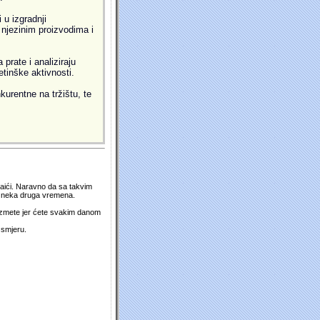
 u izgradnji
i njezinim proizvodima i
prate i analiziraju
etinške aktivnosti.
kurentne na tržištu, te
 naići. Naravno da sa takvim
su neka druga vremena.
duzmete jer ćete svakim danom
 smjeru.