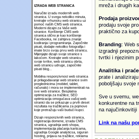
mreža i drugih k
IZRADA WEB STRANICA
Naručite izradu modernih web
stranica. U svega nekoliko minuta,
Prodaja proizvo
kreirajte vrhunsku web stranicu uz
prodaju svoje proi
pomoć naših CMS web stranica.
Moderni dizajni za Vaše web
praktično za kup
stranice. Korištenje CMS web
stranica slično je kao korištenje
Facebooka, ne zahtjeva znanje
kodiranja i programiranja. Započnite
Branding
: Web s
pisati, dodajte nekoliko fotografija i
izgradnji prepozna
imate brzo svoju prvu web stranicu.
Mijenjajte dizajn svoje stranice s
tvrtki i njezinim
lakoćom. Kreirajte web stranicu
svoje tvrtke, web stranicu obrta,
web stranicu udruge, započnite
pisati blog...
Analitika i praće
prate i analiziraj
Mobilna responzivnost web stranica
je prilagođavanje web stranice svim
poboljšaju svoje 
preglednicima (mobitel, tablet,
računalo) i mora se implementirati na
sve web stranice. Besplatna
optimizacija za tražilice; SEO
Sve u svemu, web 
optimizacija omogućava vašoj web
konkurentne na tr
stranici da se prikazuje u prvih deset
rezultata na tražilicama za pojmove
na najučinkovitiji
koje pretražuju vaši budući kupci.
Dizajn responzivnih web stranica,
registracija domene, izrada CMS
Link na našu pon
stranica, ugradnja web shopa,
implementacija plaćanja karticama,
ugradnja Google analyticsa, siguran
hosting, prijava na tražilice, reklama