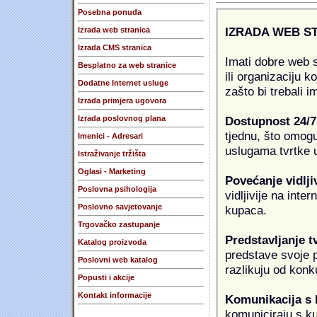
Posebna ponuda
IZRADA WEB S
Izrada web stranica
Izrada CMS stranica
Imati dobre web s
Besplatno za web stranice
ili organizaciju k
Dodatne Internet usluge
zašto bi trebali i
Izrada primjera ugovora
Dostupnost 24/7
Izrada poslovnog plana
tjednu, što omogu
Imenici - Adresari
uslugama tvrtke u
Istraživanje tržišta
Oglasi - Marketing
Povećanje vidlji
Poslovna psihologija
vidljivije na inte
Poslovno savjetovanje
kupaca.
Trgovačko zastupanje
Predstavljanje t
Katalog proizvoda
predstave svoje pr
Poslovni web katalog
razlikuju od konk
Popusti i akcije
Kontakt informacije
Komunikacija s
komuniciraju s k