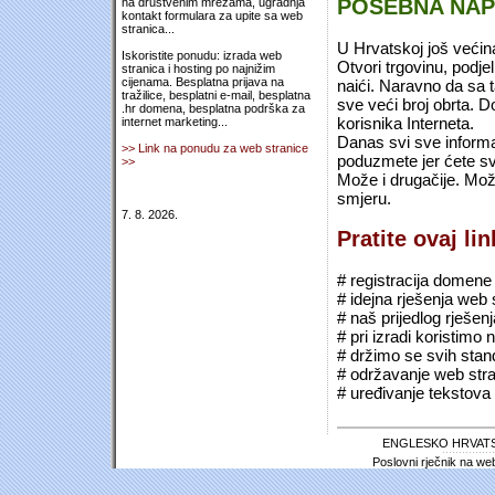
POSEBNA NA
na društvenim mrežama, ugradnja
kontakt formulara za upite sa web
stranica...
U Hrvatskoj još većin
Iskoristite ponudu: izrada web
Otvori trgovinu, podje
stranica i hosting po najnižim
cijenama. Besplatna prijava na
naići. Naravno da sa 
tražilice, besplatni e-mail, besplatna
sve veći broj obrta.
.hr domena, besplatna podrška za
korisnika Interneta.
internet marketing...
Danas svi sve informac
>> Link na ponudu za web stranice
poduzmete jer ćete sv
>>
Može i drugačije. Mož
smjeru.
7. 8. 2026.
Pratite ovaj li
# registracija domene (*
# idejna rješenja web 
# naš prijedlog rješen
# pri izradi koristimo
# držimo se svih sta
# održavanje web stra
# uređivanje tekstova 
ENGLESKO HRVATS
Poslovni rječnik na we