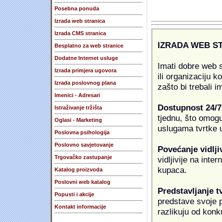
Posebna ponuda
Izrada web stranica
Izrada CMS stranica
IZRADA WEB S
Besplatno za web stranice
Dodatne Internet usluge
Imati dobre web s
Izrada primjera ugovora
ili organizaciju k
Izrada poslovnog plana
zašto bi trebali i
Imenici - Adresari
Dostupnost 24/7
Istraživanje tržišta
tjednu, što omogu
Oglasi - Marketing
uslugama tvrtke u
Poslovna psihologija
Poslovno savjetovanje
Povećanje vidlji
Trgovačko zastupanje
vidljivije na inte
kupaca.
Katalog proizvoda
Poslovni web katalog
Predstavljanje t
Popusti i akcije
predstave svoje pr
Kontakt informacije
razlikuju od konk