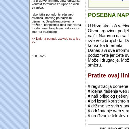
na društvenim mrežama, ugradnja
kontakt formulara za upite sa web
stranica...
POSEBNA NA
Iskoristite ponudu: izrada web
stranica i hosting po najnižim
cijenama. Besplatna prijava na
tražilice, besplatni e-mail, besplatna
U Hrvatskoj još većin
.hr domena, besplatna podrška za
Otvori trgovinu, podje
internet marketing...
naići. Naravno da sa 
>> Link na ponudu za web stranice
sve veći broj obrta.
>>
korisnika Interneta.
Danas svi sve informac
poduzmete jer ćete sv
8. 8. 2026.
Može i drugačije. Mož
smjeru.
Pratite ovaj li
# registracija domene (*
# idejna rješenja web 
# naš prijedlog rješen
# pri izradi koristimo
# držimo se svih sta
# održavanje web stra
# uređivanje tekstova 
ENGLESKO HRVATS