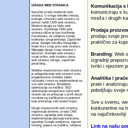
Komunikacija s
IZRADA WEB STRANICA
komuniciraju s k
Naručite izradu modernih web
stranica. U svega nekoliko minuta,
mreža i drugih k
kreirajte vrhunsku web stranicu uz
pomoć naših CMS web stranica.
Moderni dizajni za Vaše web
Prodaja proizvo
stranice. Korištenje CMS web
stranica slično je kao korištenje
prodaju svoje proi
Facebooka, ne zahtjeva znanje
kodiranja i programiranja. Započnite
praktično za kup
pisati, dodajte nekoliko fotografija i
imate brzo svoju prvu web stranicu.
Mijenjajte dizajn svoje stranice s
Branding
: Web s
lakoćom. Kreirajte web stranicu
svoje tvrtke, web stranicu obrta,
izgradnji prepozna
web stranicu udruge, započnite
pisati blog...
tvrtki i njezinim
Mobilna responzivnost web stranica
je prilagođavanje web stranice svim
Analitika i praće
preglednicima (mobitel, tablet,
računalo) i mora se implementirati na
prate i analiziraj
sve web stranice. Besplatna
optimizacija za tražilice; SEO
poboljšaju svoje 
optimizacija omogućava vašoj web
stranici da se prikazuje u prvih deset
rezultata na tražilicama za pojmove
Sve u svemu, web 
koje pretražuju vaši budući kupci.
konkurentne na tr
Dizajn responzivnih web stranica,
registracija domene, izrada CMS
na najučinkovitiji
stranica, ugradnja web shopa,
implementacija plaćanja karticama,
ugradnja Google analyticsa, siguran
Link na našu pon
hosting, prijava na tražilice, reklama