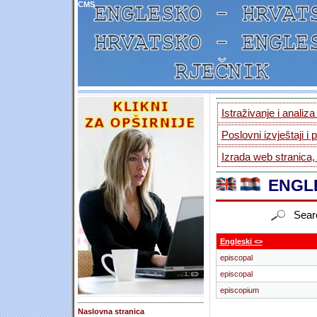
CMS
Istraživanje i analiz
Poslovni izvještaji i 
Izrada web stranica,
ENGLE
Sear
Engleski <>
episcopal
episcopal
episcopium
Naslovna stranica