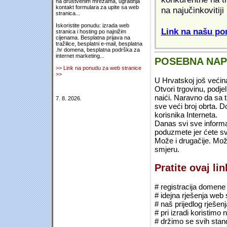
na društvenim mrežama, ugradnja
kontakt formulara za upite sa web
na najučinkovitiji
stranica...
Iskoristite ponudu: izrada web
Link na našu pon
stranica i hosting po najnižim
cijenama. Besplatna prijava na
tražilice, besplatni e-mail, besplatna
.hr domena, besplatna podrška za
internet marketing...
POSEBNA NA
>> Link na ponudu za web stranice
>>
U Hrvatskoj još većin
Otvori trgovinu, podje
naići. Naravno da sa 
7. 8. 2026.
sve veći broj obrta.
korisnika Interneta.
Danas svi sve informac
poduzmete jer ćete sv
Može i drugačije. Mož
smjeru.
Pratite ovaj li
# registracija domene (*
# idejna rješenja web 
# naš prijedlog rješen
# pri izradi koristimo
# držimo se svih sta