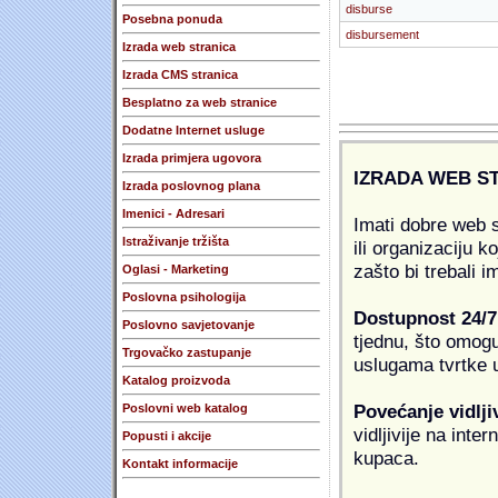
disburse
Posebna ponuda
disbursement
Izrada web stranica
Izrada CMS stranica
Besplatno za web stranice
Dodatne Internet usluge
Izrada primjera ugovora
IZRADA WEB S
Izrada poslovnog plana
Imenici - Adresari
Imati dobre web s
Istraživanje tržišta
ili organizaciju k
zašto bi trebali i
Oglasi - Marketing
Poslovna psihologija
Dostupnost 24/7
Poslovno savjetovanje
tjednu, što omogu
Trgovačko zastupanje
uslugama tvrtke u
Katalog proizvoda
Povećanje vidlji
Poslovni web katalog
vidljivije na inte
Popusti i akcije
kupaca.
Kontakt informacije