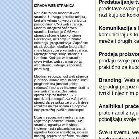
Predstavljanje t
IZRADA WEB STRANICA
predstave svoje pr
Naručite izradu modernih web
razlikuju od konk
stranica. U svega nekoliko minuta,
kreirajte vrhunsku web stranicu uz
pomoć naših CMS web stranica.
Komunikacija s
Moderni dizajni za Vaše web
stranice. Korištenje CMS web
komuniciraju s k
stranica slično je kao korištenje
Facebooka, ne zahtjeva znanje
mreža i drugih k
kodiranja i programiranja. Započnite
pisati, dodajte nekoliko fotografija i
imate brzo svoju prvu web stranicu.
Prodaja proizvo
Mijenjajte dizajn svoje stranice s
lakoćom. Kreirajte web stranicu
prodaju svoje proi
svoje tvrtke, web stranicu obrta,
web stranicu udruge, započnite
praktično za kup
pisati blog...
Mobilna responzivnost web stranica
Branding
: Web s
je prilagođavanje web stranice svim
preglednicima (mobitel, tablet,
izgradnji prepozna
računalo) i mora se implementirati na
sve web stranice. Besplatna
tvrtki i njezinim
optimizacija za tražilice; SEO
optimizacija omogućava vašoj web
stranici da se prikazuje u prvih deset
Analitika i praće
rezultata na tražilicama za pojmove
koje pretražuju vaši budući kupci.
prate i analiziraj
Dizajn responzivnih web stranica,
poboljšaju svoje 
registracija domene, izrada CMS
stranica, ugradnja web shopa,
implementacija plaćanja karticama,
Sve u svemu, web 
ugradnja Google analyticsa, siguran
hosting, prijava na tražilice, reklama
konkurentne na tr