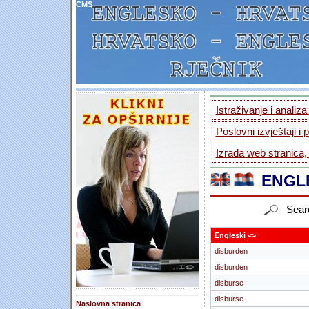
CMS
Istraživanje i analiz
Poslovni izvještaji i 
Izrada web stranica,
ENGLE
Sear
Engleski <>
disburden
disburden
disburse
disburse
Naslovna stranica