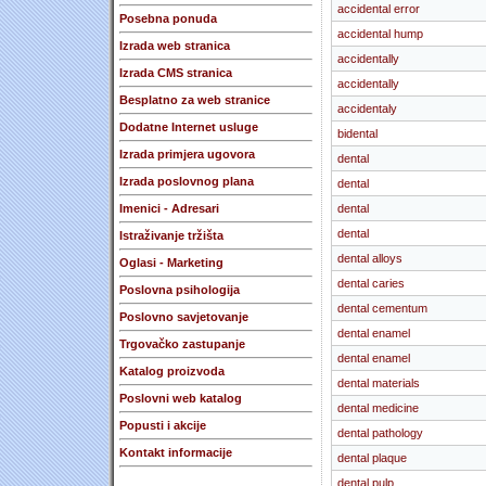
accidental error
Posebna ponuda
accidental hump
Izrada web stranica
accidentally
Izrada CMS stranica
accidentally
Besplatno za web stranice
accidentaly
Dodatne Internet usluge
bidental
Izrada primjera ugovora
dental
Izrada poslovnog plana
dental
Imenici - Adresari
dental
dental
Istraživanje tržišta
dental alloys
Oglasi - Marketing
dental caries
Poslovna psihologija
dental cementum
Poslovno savjetovanje
dental enamel
Trgovačko zastupanje
dental enamel
Katalog proizvoda
dental materials
Poslovni web katalog
dental medicine
Popusti i akcije
dental pathology
Kontakt informacije
dental plaque
dental pulp