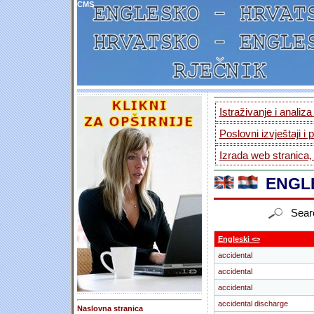
CMS
Istraživanje i analiz
Poslovni izvještaji i 
Izrada web stranica,
ENGLE
Sear
Engleski <>
accidental
accidental
accidental
accidental discharge
Naslovna stranica