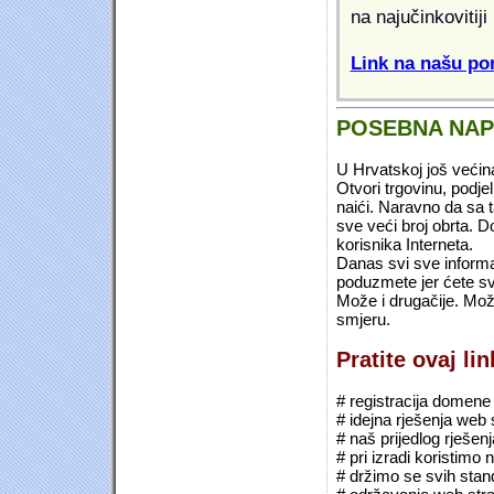
na najučinkovitiji
Link na našu pon
POSEBNA NA
U Hrvatskoj još većin
Otvori trgovinu, podje
naići. Naravno da sa 
sve veći broj obrta.
korisnika Interneta.
Danas svi sve informac
poduzmete jer ćete sv
Može i drugačije. Mož
smjeru.
Pratite ovaj li
# registracija domene (*
# idejna rješenja web 
# naš prijedlog rješen
# pri izradi koristimo
# držimo se svih sta