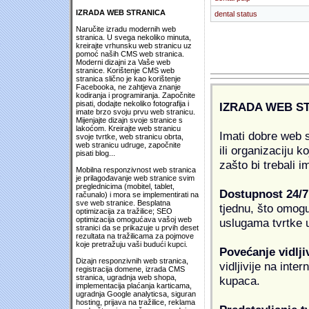
IZRADA WEB STRANICA
dental status
Naručite izradu modernih web
stranica. U svega nekoliko minuta,
kreirajte vrhunsku web stranicu uz
pomoć naših CMS web stranica.
Moderni dizajni za Vaše web
stranice. Korištenje CMS web
stranica slično je kao korištenje
Facebooka, ne zahtjeva znanje
kodiranja i programiranja. Započnite
pisati, dodajte nekoliko fotografija i
IZRADA WEB S
imate brzo svoju prvu web stranicu.
Mijenjajte dizajn svoje stranice s
lakoćom. Kreirajte web stranicu
Imati dobre web s
svoje tvrtke, web stranicu obrta,
web stranicu udruge, započnite
ili organizaciju k
pisati blog...
zašto bi trebali i
Mobilna responzivnost web stranica
je prilagođavanje web stranice svim
preglednicima (mobitel, tablet,
Dostupnost 24/7
računalo) i mora se implementirati na
sve web stranice. Besplatna
tjednu, što omogu
optimizacija za tražilice; SEO
optimizacija omogućava vašoj web
uslugama tvrtke u
stranici da se prikazuje u prvih deset
rezultata na tražilicama za pojmove
koje pretražuju vaši budući kupci.
Povećanje vidlji
Dizajn responzivnih web stranica,
vidljivije na inte
registracija domene, izrada CMS
stranica, ugradnja web shopa,
kupaca.
implementacija plaćanja karticama,
ugradnja Google analyticsa, siguran
hosting, prijava na tražilice, reklama