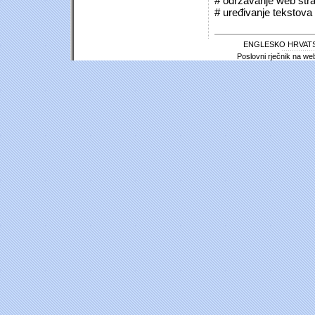
# održavanje web stra
# uređivanje tekstova 
ENGLESKO HRVATS
Poslovni rječnik na we