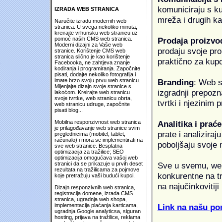
komuniciraju s k
IZRADA WEB STRANICA
mreža i drugih k
Naručite izradu modernih web
stranica. U svega nekoliko minuta,
kreirajte vrhunsku web stranicu uz
Prodaja proizvo
pomoć naših CMS web stranica.
Moderni dizajni za Vaše web
prodaju svoje proi
stranice. Korištenje CMS web
stranica slično je kao korištenje
praktično za kup
Facebooka, ne zahtjeva znanje
kodiranja i programiranja. Započnite
pisati, dodajte nekoliko fotografija i
Branding
: Web s
imate brzo svoju prvu web stranicu.
Mijenjajte dizajn svoje stranice s
izgradnji prepozna
lakoćom. Kreirajte web stranicu
svoje tvrtke, web stranicu obrta,
tvrtki i njezinim
web stranicu udruge, započnite
pisati blog...
Analitika i praće
Mobilna responzivnost web stranica
je prilagođavanje web stranice svim
prate i analiziraj
preglednicima (mobitel, tablet,
računalo) i mora se implementirati na
poboljšaju svoje 
sve web stranice. Besplatna
optimizacija za tražilice; SEO
optimizacija omogućava vašoj web
Sve u svemu, web 
stranici da se prikazuje u prvih deset
rezultata na tražilicama za pojmove
konkurentne na tr
koje pretražuju vaši budući kupci.
na najučinkovitiji
Dizajn responzivnih web stranica,
registracija domene, izrada CMS
stranica, ugradnja web shopa,
Link na našu pon
implementacija plaćanja karticama,
ugradnja Google analyticsa, siguran
hosting, prijava na tražilice, reklama