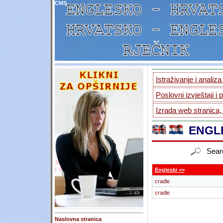
CMS
Istraživanje i analiz
Poslovni izvještaji i 
Izrada web stranica,
ENGLE
Sear
Engleski <>
cradle
cradle
Naslovna stranica