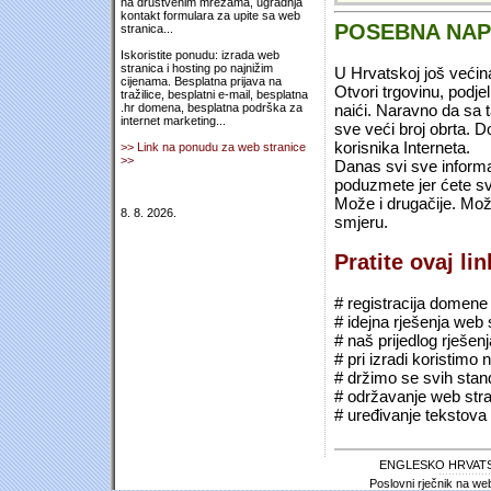
na društvenim mrežama, ugradnja
kontakt formulara za upite sa web
POSEBNA NA
stranica...
Iskoristite ponudu: izrada web
stranica i hosting po najnižim
U Hrvatskoj još većin
cijenama. Besplatna prijava na
Otvori trgovinu, podje
tražilice, besplatni e-mail, besplatna
naići. Naravno da sa 
.hr domena, besplatna podrška za
internet marketing...
sve veći broj obrta.
korisnika Interneta.
>> Link na ponudu za web stranice
>>
Danas svi sve informac
poduzmete jer ćete sv
Može i drugačije. Mož
8. 8. 2026.
smjeru.
Pratite ovaj li
# registracija domene (*
# idejna rješenja web 
# naš prijedlog rješen
# pri izradi koristimo
# držimo se svih sta
# održavanje web stra
# uređivanje tekstova 
ENGLESKO HRVATS
Poslovni rječnik na we