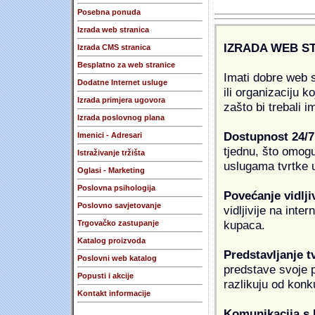
Posebna ponuda
Izrada web stranica
IZRADA WEB S
Izrada CMS stranica
Besplatno za web stranice
Imati dobre web s
Dodatne Internet usluge
ili organizaciju k
Izrada primjera ugovora
zašto bi trebali i
Izrada poslovnog plana
Dostupnost 24/7
Imenici - Adresari
tjednu, što omogu
Istraživanje tržišta
uslugama tvrtke u
Oglasi - Marketing
Poslovna psihologija
Povećanje vidlji
Poslovno savjetovanje
vidljivije na inte
kupaca.
Trgovačko zastupanje
Katalog proizvoda
Predstavljanje t
Poslovni web katalog
predstave svoje pr
Popusti i akcije
razlikuju od konk
Kontakt informacije
Komunikacija s