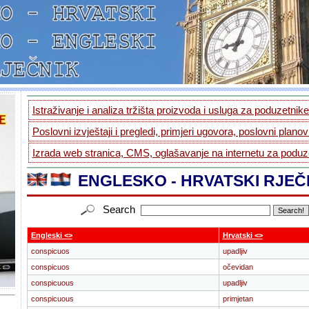
Istraživanje i analiza tržišta proizvoda i usluga za poduzetnike.
Poslovni izvještaji i pregledi, primjeri ugovora, poslovni planovi
Izrada web stranica, CMS, oglašavanje na internetu za poduze
ENGLESKO - HRVATSKI RJEČ
Search
Engleski <>
Hrvatski <>
conspicuos
upadljiv
conspicuos
očevidan
conspicuous
upadljiv
conspicuous
primjetan