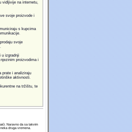
idljivije na internetu,
ve svoje proizvode i
municiraju s kupcima
omunikacije.
prodaju svoje
.
 u izgradnji
i njezinim proizvodima i
prate i analiziraju
etinške aktivnosti.
kurentne na tržištu, te
 naići. Naravno da sa takvim
su neka druga vremena.