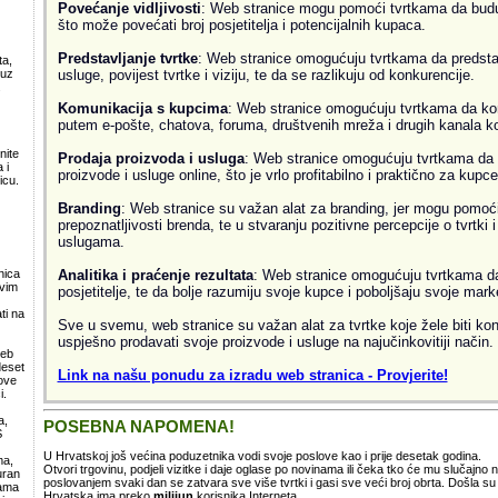
Povećanje vidljivosti
: Web stranice mogu pomoći tvrtkama da budu v
što može povećati broj posjetitelja i potencijalnih kupaca.
Predstavljanje tvrtke
: Web stranice omogućuju tvrtkama da predsta
ta,
usluge, povijest tvrtke i viziju, te da se razlikuju od konkurencije.
 uz
.
Komunikacija s kupcima
: Web stranice omogućuju tvrtkama da ko
putem e-pošte, chatova, foruma, društvenih mreža i drugih kanala k
nite
Prodaja proizvoda i usluga
: Web stranice omogućuju tvrtkama da 
 i
proizvode i usluge online, što je vrlo profitabilno i praktično za kupce
icu.
Branding
: Web stranice su važan alat za branding, jer mogu pomoći
prepoznatljivosti brenda, te u stvaranju pozitivne percepcije o tvrtki 
uslugama.
Analitika i praćenje rezultata
: Web stranice omogućuju tvrtkama da 
nica
svim
posjetitelje, te da bolje razumiju svoje kupce i poboljšaju svoje mark
ti na
Sve u svemu, web stranice su važan alat za tvrtke koje žele biti kon
uspješno prodavati svoje proizvode i usluge na najučinkovitiji način.
web
deset
Link na našu ponudu za izradu web stranica - Provjerite!
ove
i.
a,
POSEBNA NAPOMENA!
S
U Hrvatskoj još većina poduzetnika vodi svoje poslove kao i prije desetak godina.
ma,
Otvori trgovinu, podjeli vizitke i daje oglase po novinama ili čeka tko će mu slučajno
uran
poslovanjem svaki dan se zatvara sve više tvrtki i gasi sve veći broj obrta. Došla 
lama
Hrvatska ima preko
milijun
korisnika Interneta.