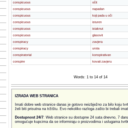
conspicuous
očit
conspicuous
napadan
conspicuous
koji pada u oči
conspicuous
isturen
conspicuous
istaknut
conspicuous
glasovit
conspiracy
zavjera
conspiracy
urota
conspiratorial
konspirativan
conspire
kovati zavjeru
Words: 1 to 14 of 14
IZRADA WEB STRANICA
Imati dobre web stranice danas je gotovo neizbježno za bilo koju tvrtk
želi biti prisutna na tržištu. Evo nekoliko razloga zašto bi trebali ima
Dostupnost 24/7
: Web stranice su dostupne 24 sata dnevno, 7 dana
omogućuje kupcima da se informiraju o proizvodima i uslugama tvrtke