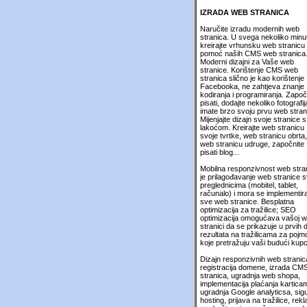
IZRADA WEB STRANICA
Naručite izradu modernih web
stranica. U svega nekoliko minu
kreirajte vrhunsku web stranicu
pomoć naših CMS web stranica
Moderni dizajni za Vaše web
stranice. Korištenje CMS web
stranica slično je kao korištenje
Facebooka, ne zahtjeva znanje
kodiranja i programiranja. Započ
pisati, dodajte nekoliko fotografija
imate brzo svoju prvu web stran
Mijenjajte dizajn svoje stranice s
lakoćom. Kreirajte web stranicu
svoje tvrtke, web stranicu obrta,
web stranicu udruge, započnite
pisati blog...
Mobilna responzivnost web stra
je prilagođavanje web stranice 
preglednicima (mobitel, tablet,
računalo) i mora se implementira
sve web stranice. Besplatna
optimizacija za tražilice; SEO
optimizacija omogućava vašoj 
stranici da se prikazuje u prvih 
rezultata na tražilicama za pojm
koje pretražuju vaši budući kupc
Dizajn responzivnih web stranic
registracija domene, izrada CM
stranica, ugradnja web shopa,
implementacija plaćanja kartica
ugradnja Google analyticsa, sig
hosting, prijava na tražilice, rek