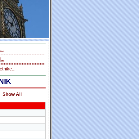
..
...
tnike...
NIK
Show All