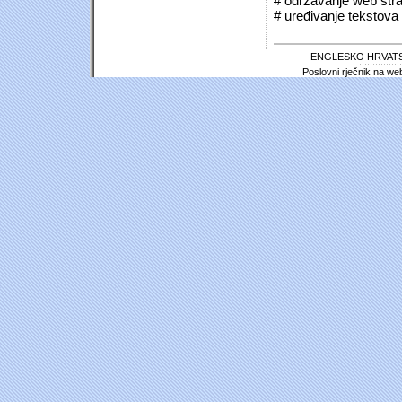
# održavanje web stra
# uređivanje tekstova 
ENGLESKO HRVATS
Poslovni rječnik na we