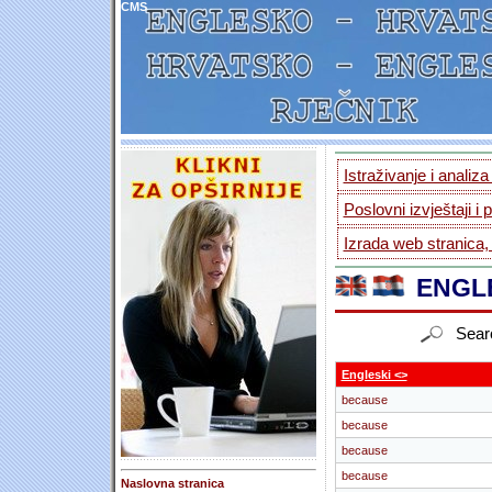
CMS
Istraživanje i analiz
Poslovni izvještaji i 
Izrada web stranica,
ENGLE
Sear
Engleski <>
because
because
because
because
Naslovna stranica