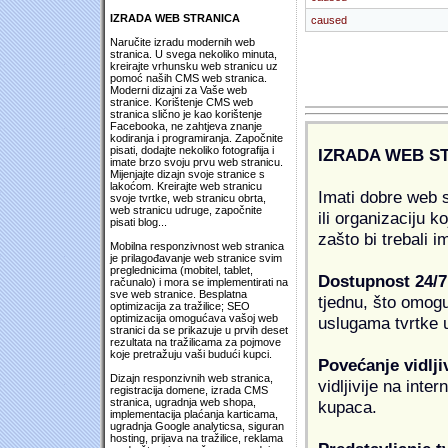
IZRADA WEB STRANICA
caused
Naručite izradu modernih web
stranica. U svega nekoliko minuta,
kreirajte vrhunsku web stranicu uz
pomoć naših CMS web stranica.
Moderni dizajni za Vaše web
stranice. Korištenje CMS web
stranica slično je kao korištenje
Facebooka, ne zahtjeva znanje
kodiranja i programiranja. Započnite
pisati, dodajte nekoliko fotografija i
IZRADA WEB S
imate brzo svoju prvu web stranicu.
Mijenjajte dizajn svoje stranice s
lakoćom. Kreirajte web stranicu
Imati dobre web s
svoje tvrtke, web stranicu obrta,
web stranicu udruge, započnite
ili organizaciju k
pisati blog...
zašto bi trebali i
Mobilna responzivnost web stranica
je prilagođavanje web stranice svim
preglednicima (mobitel, tablet,
Dostupnost 24/7
računalo) i mora se implementirati na
sve web stranice. Besplatna
tjednu, što omogu
optimizacija za tražilice; SEO
optimizacija omogućava vašoj web
uslugama tvrtke u
stranici da se prikazuje u prvih deset
rezultata na tražilicama za pojmove
koje pretražuju vaši budući kupci.
Povećanje vidlji
Dizajn responzivnih web stranica,
vidljivije na inte
registracija domene, izrada CMS
stranica, ugradnja web shopa,
kupaca.
implementacija plaćanja karticama,
ugradnja Google analyticsa, siguran
hosting, prijava na tražilice, reklama