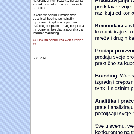
Predstavljanje t
na društvenim mrežama, ugradnja
kontakt formulara za upite sa web
predstave svoje pr
stranica...
razlikuju od konk
Iskoristite ponudu: izrada web
stranica i hosting po najnižim
cijenama. Besplatna prijava na
Komunikacija s
tražilice, besplatni e-mail, besplatna
.hr domena, besplatna podrška za
komuniciraju s k
internet marketing...
mreža i drugih k
>> Link na ponudu za web stranice
>>
Prodaja proizvo
prodaju svoje proi
6. 8. 2026.
praktično za kup
Branding
: Web s
izgradnji prepozna
tvrtki i njezinim
Analitika i praće
prate i analiziraj
poboljšaju svoje 
Sve u svemu, web 
konkurentne na tr