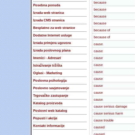
because
Posebna ponuda
because
Izrada web stranica
because
Izrada CMS stranica
because
Besplatno za web stranice
because of
Dodatne Internet usluge
because of
Izrada primjera ugovora
cause
Izrada poslovnog plana
cause
Imenici - Adresari
cause
cause
Istraživanje tržišta
cause
Oglasi - Marketing
cause
Poslovna psihologija
cause
Poslovno savjetovanje
cause
Trgovačko zastupanje
cause
Katalog proizvoda
cause serious damage
Poslovni web katalog
cause serious harm
Popusti i akcije
cause trouble
Kontakt informacije
caused
caused