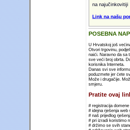
na najučinkovitiji
Link na našu pon
POSEBNA NA
U Hrvatskoj još većin
Otvori trgovinu, podje
naići. Naravno da sa 
sve veći broj obrta.
korisnika Interneta.
Danas svi sve informac
poduzmete jer ćete sv
Može i drugačije. Mož
smjeru.
Pratite ovaj li
# registracija domene (*
# idejna rješenja web 
# naš prijedlog rješen
# pri izradi koristimo
# držimo se svih sta