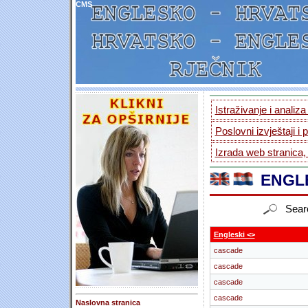
CMS
Istraživanje i analiz
Poslovni izvještaji i 
Izrada web stranica,
ENGLE
Sear
Engleski <>
cascade
cascade
cascade
cascade
Naslovna stranica