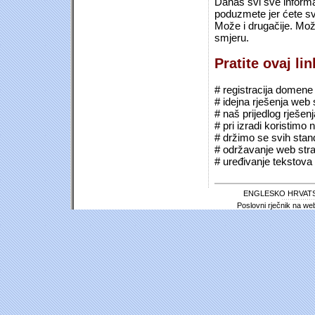
Danas svi sve informac
poduzmete jer ćete sv
Može i drugačije. Mož
smjeru.
Pratite ovaj li
# registracija domene (*
# idejna rješenja web 
# naš prijedlog rješen
# pri izradi koristimo
# držimo se svih sta
# održavanje web stra
# uređivanje tekstova 
ENGLESKO HRVATS
Poslovni rječnik na we