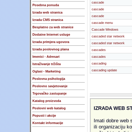
cascade
Posebna ponuda
cascade
Izrada web stranica
cascade
Izrada CMS stranica
cascade menu
Besplatno za web stranice
Cascade Windows
Dodatne Internet usluge
cascaded star network
Izrada primjera ugovora
cascaded star network
Izrada poslovnog plana
cascades
Imenici - Adresari
cascades
cascading
Istraživanje tržišta
cascading update
Oglasi - Marketing
Poslovna psihologija
Poslovno savjetovanje
Trgovačko zastupanje
Katalog proizvoda
IZRADA WEB S
Poslovni web katalog
Popusti i akcije
Imati dobre web s
Kontakt informacije
ili organizaciju k