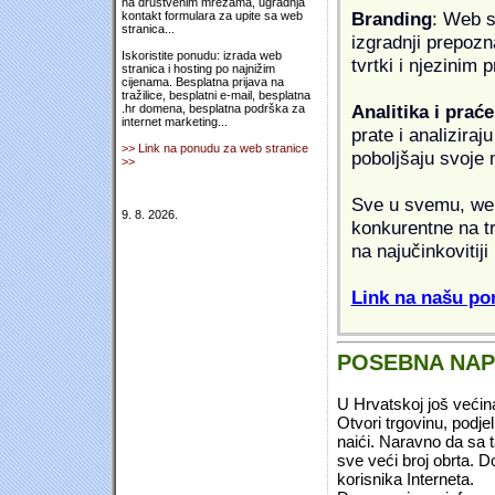
na društvenim mrežama, ugradnja
Branding
: Web s
kontakt formulara za upite sa web
stranica...
izgradnji prepozna
Iskoristite ponudu: izrada web
tvrtki i njezinim
stranica i hosting po najnižim
cijenama. Besplatna prijava na
tražilice, besplatni e-mail, besplatna
Analitika i praće
.hr domena, besplatna podrška za
internet marketing...
prate i analiziraj
>> Link na ponudu za web stranice
poboljšaju svoje 
>>
Sve u svemu, web 
9. 8. 2026.
konkurentne na tr
na najučinkovitiji
Link na našu pon
POSEBNA NA
U Hrvatskoj još većin
Otvori trgovinu, podje
naići. Naravno da sa 
sve veći broj obrta.
korisnika Interneta.