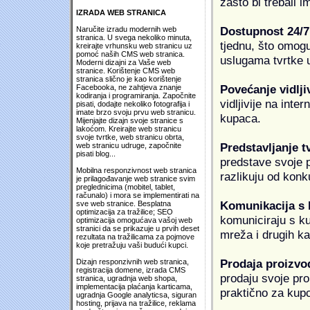
zašto bi trebali i
IZRADA WEB STRANICA
Dostupnost 24/7
Naručite izradu modernih web
stranica. U svega nekoliko minuta,
tjednu, što omogu
kreirajte vrhunsku web stranicu uz
pomoć naših CMS web stranica.
uslugama tvrtke u
Moderni dizajni za Vaše web
stranice. Korištenje CMS web
stranica slično je kao korištenje
Povećanje vidlji
Facebooka, ne zahtjeva znanje
kodiranja i programiranja. Započnite
vidljivije na inte
pisati, dodajte nekoliko fotografija i
imate brzo svoju prvu web stranicu.
kupaca.
Mijenjajte dizajn svoje stranice s
lakoćom. Kreirajte web stranicu
svoje tvrtke, web stranicu obrta,
Predstavljanje t
web stranicu udruge, započnite
pisati blog...
predstave svoje pr
Mobilna responzivnost web stranica
razlikuju od konk
je prilagođavanje web stranice svim
preglednicima (mobitel, tablet,
računalo) i mora se implementirati na
Komunikacija s
sve web stranice. Besplatna
optimizacija za tražilice; SEO
komuniciraju s k
optimizacija omogućava vašoj web
stranici da se prikazuje u prvih deset
mreža i drugih k
rezultata na tražilicama za pojmove
koje pretražuju vaši budući kupci.
Prodaja proizvo
Dizajn responzivnih web stranica,
registracija domene, izrada CMS
prodaju svoje proi
stranica, ugradnja web shopa,
implementacija plaćanja karticama,
praktično za kup
ugradnja Google analyticsa, siguran
hosting, prijava na tražilice, reklama