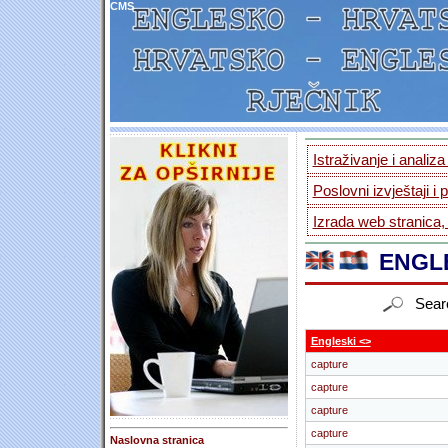
CMS
Istraživanje i analiz
Poslovni izvještaji i 
Izrada web stranica,
ENGLE
Sear
Engleski <>
capture
capture
capture
capture
Naslovna stranica