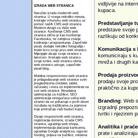
vidljivije na inte
IZRADA WEB STRANICA
kupaca.
Naručite izradu modernih web
stranica. U svega nekoliko minuta,
kreirajte vrhunsku web stranicu uz
Predstavljanje t
pomoć naših CMS web stranica.
Moderni dizajni za Vaše web
predstave svoje pr
stranice. Korištenje CMS web
razlikuju od konk
stranica slično je kao korištenje
Facebooka, ne zahtjeva znanje
kodiranja i programiranja. Započnite
pisati, dodajte nekoliko fotografija i
Komunikacija s
imate brzo svoju prvu web stranicu.
Mijenjajte dizajn svoje stranice s
komuniciraju s k
lakoćom. Kreirajte web stranicu
mreža i drugih k
svoje tvrtke, web stranicu obrta,
web stranicu udruge, započnite
pisati blog...
Prodaja proizvo
Mobilna responzivnost web stranica
je prilagođavanje web stranice svim
prodaju svoje proi
preglednicima (mobitel, tablet,
praktično za kup
računalo) i mora se implementirati na
sve web stranice. Besplatna
optimizacija za tražilice; SEO
optimizacija omogućava vašoj web
Branding
: Web s
stranici da se prikazuje u prvih deset
rezultata na tražilicama za pojmove
izgradnji prepozna
koje pretražuju vaši budući kupci.
tvrtki i njezinim
Dizajn responzivnih web stranica,
registracija domene, izrada CMS
stranica, ugradnja web shopa,
Analitika i praće
implementacija plaćanja karticama,
ugradnja Google analyticsa, siguran
prate i analiziraj
hosting, prijava na tražilice, reklama