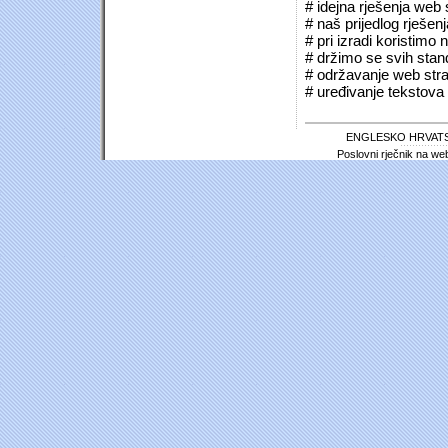
# idejna rješenja web 
# naš prijedlog rješen
# pri izradi koristimo
# držimo se svih sta
# održavanje web stra
# uređivanje tekstova 
ENGLESKO HRVATS
Poslovni rječnik na we