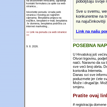
poboljšaju svoje 
na društvenim mrežama, ugradnja
kontakt formulara za upite sa web
stranica...
Sve u svemu, web 
Iskoristite ponudu: izrada web
stranica i hosting po najnižim
konkurentne na tr
cijenama. Besplatna prijava na
na najučinkovitiji
tražilice, besplatni e-mail, besplatna
.hr domena, besplatna podrška za
internet marketing...
Link na našu pon
>> Link na ponudu za web stranice
>>
POSEBNA NA
9. 8. 2026.
U Hrvatskoj još većin
Otvori trgovinu, podje
naići. Naravno da sa 
sve veći broj obrta.
korisnika Interneta.
Danas svi sve informac
poduzmete jer ćete sv
Može i drugačije. Mož
smjeru.
Pratite ovaj li
# registracija domene (*