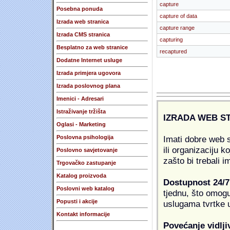
capture
Posebna ponuda
capture of data
Izrada web stranica
capture range
Izrada CMS stranica
capturing
Besplatno za web stranice
recaptured
Dodatne Internet usluge
Izrada primjera ugovora
Izrada poslovnog plana
Imenici - Adresari
Istraživanje tržišta
IZRADA WEB S
Oglasi - Marketing
Imati dobre web s
Poslovna psihologija
ili organizaciju k
Poslovno savjetovanje
zašto bi trebali i
Trgovačko zastupanje
Katalog proizvoda
Dostupnost 24/7
Poslovni web katalog
tjednu, što omogu
Popusti i akcije
uslugama tvrtke u
Kontakt informacije
Povećanje vidlji