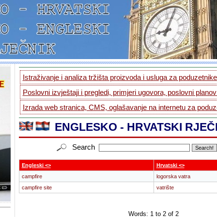
Istraživanje i analiza tržišta proizvoda i usluga za poduzetnike.
Poslovni izvještaji i pregledi, primjeri ugovora, poslovni planovi
Izrada web stranica, CMS, oglašavanje na internetu za poduze
ENGLESKO - HRVATSKI RJEČ
Search
Engleski <>
Hrvatski <>
campfire
logorska vatra
campfire site
vatrište
Words: 1 to 2 of 2