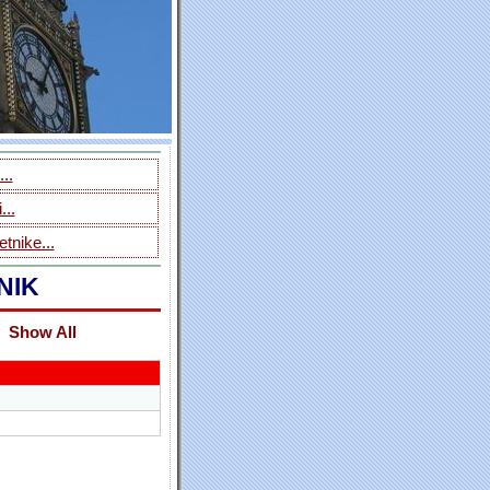
..
...
tnike...
NIK
Show All