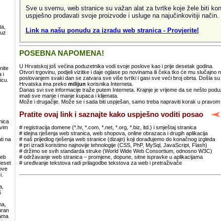
Sve u svemu, web stranice su važan alat za tvrtke koje žele biti kon
uspješno prodavati svoje proizvode i usluge na najučinkovitiji način.
ta,
Link na našu ponudu za izradu web stranica - Provjerite!
 uz
.
POSEBNA NAPOMENA!
U Hrvatskoj još većina poduzetnika vodi svoje poslove kao i prije desetak godina.
nite
Otvori trgovinu, podjeli vizitke i daje oglase po novinama ili čeka tko će mu slučajno
 i
poslovanjem svaki dan se zatvara sve više tvrtki i gasi sve veći broj obrta. Došla 
icu.
Hrvatska ima preko
milijun
korisnika Interneta.
Danas svi sve informacije traže putem Interneta. Krajnje je vrijeme da se nešto po
imati sve manje i manje kupaca i klijenata.
Može i drugačije. Može se i sada biti uspješan, samo treba napraviti korak u pravom
Pratite ovaj link i saznajte kako uspješno voditi posao
nica
# registracija domene (*.hr, *.com, *.net, *.org, *.biz, itd.) i smještaj stranica
svim
# idejna rješenja web stranica, web shopova, online obrazaca i drugih aplikacija
# naš prijedlog rješenja web stranice (dizajn) koji dorađujemo do konačnog izgleda
ti na
# pri izradi koristimo najnovije tehnologije (CSS, PhP, MySql, JavaScript, Flash)
# držimo se svih standarda struke (World Wide Web Consortium, odnosno W3C)
# održavanje web stranica – promjene, dopune, sitne ispravke u aplikacijama
web
# uređivanje tekstova radi prilagodbe tekstova za web i pretraživače
deset
ove
i.
a,
S
ma,
uran
lama