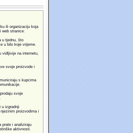
u ili organizaciju koja
ti web stranice:
 u tjednu, što
 u bilo koje vrijeme.
idljivije na internetu,
ve svoje proizvode i
municiraju s kupcima
omunikacije.
prodaju svoje
.
 u izgradnji
i njezinim proizvodima i
prate i analiziraju
etinške aktivnosti.