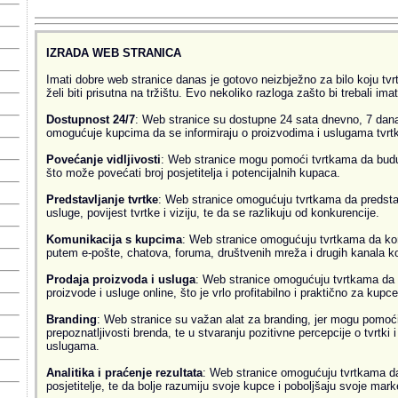
IZRADA WEB STRANICA
Imati dobre web stranice danas je gotovo neizbježno za bilo koju tvrtk
želi biti prisutna na tržištu. Evo nekoliko razloga zašto bi trebali ima
Dostupnost 24/7
: Web stranice su dostupne 24 sata dnevno, 7 dana
omogućuje kupcima da se informiraju o proizvodima i uslugama tvrtke
Povećanje vidljivosti
: Web stranice mogu pomoći tvrtkama da budu v
što može povećati broj posjetitelja i potencijalnih kupaca.
Predstavljanje tvrtke
: Web stranice omogućuju tvrtkama da predsta
usluge, povijest tvrtke i viziju, te da se razlikuju od konkurencije.
Komunikacija s kupcima
: Web stranice omogućuju tvrtkama da ko
putem e-pošte, chatova, foruma, društvenih mreža i drugih kanala k
Prodaja proizvoda i usluga
: Web stranice omogućuju tvrtkama da 
proizvode i usluge online, što je vrlo profitabilno i praktično za kupce
Branding
: Web stranice su važan alat za branding, jer mogu pomoći
prepoznatljivosti brenda, te u stvaranju pozitivne percepcije o tvrtki 
uslugama.
Analitika i praćenje rezultata
: Web stranice omogućuju tvrtkama da 
posjetitelje, te da bolje razumiju svoje kupce i poboljšaju svoje mark