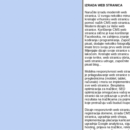
IZRADA WEB STRANICA
Naručite izradu modernih web
stranica. U svega nekoliko minu
kreirajte vrhunsku web stranicu
pomoć naših CMS web stranica
Moderni dizajni za Vaše web
stranice. Korištenje CMS web
stranica slično je kao korištenje
Facebooka, ne zahtjeva znanje
kodiranja i programiranja. Započ
pisati, dodajte nekoliko fotografija
imate brzo svoju prvu web stran
Mijenjajte dizajn svoje stranice s
lakoćom. Kreirajte web stranicu
svoje tvrtke, web stranicu obrta,
web stranicu udruge, započnite
pisati blog...
Mobilna responzivnost web stra
je prilagođavanje web stranice 
preglednicima (mobitel, tablet,
računalo) i mora se implementira
sve web stranice. Besplatna
optimizacija za tražilice; SEO
optimizacija omogućava vašoj 
stranici da se prikazuje u prvih 
rezultata na tražilicama za pojm
koje pretražuju vaši budući kupc
Dizajn responzivnih web stranic
registracija domene, izrada CM
stranica, ugradnja web shopa,
implementacija plaćanja kartica
ugradnja Google analyticsa, sig
hosting, prijava na tražilice, rek