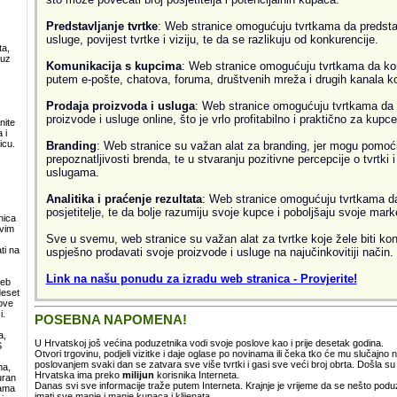
Predstavljanje tvrtke
: Web stranice omogućuju tvrtkama da predsta
usluge, povijest tvrtke i viziju, te da se razlikuju od konkurencije.
ta,
 uz
Komunikacija s kupcima
: Web stranice omogućuju tvrtkama da ko
.
putem e-pošte, chatova, foruma, društvenih mreža i drugih kanala k
Prodaja proizvoda i usluga
: Web stranice omogućuju tvrtkama da 
proizvode i usluge online, što je vrlo profitabilno i praktično za kupce
nite
 i
icu.
Branding
: Web stranice su važan alat za branding, jer mogu pomoći
prepoznatljivosti brenda, te u stvaranju pozitivne percepcije o tvrtki 
uslugama.
Analitika i praćenje rezultata
: Web stranice omogućuju tvrtkama da 
posjetitelje, te da bolje razumiju svoje kupce i poboljšaju svoje mark
nica
svim
Sve u svemu, web stranice su važan alat za tvrtke koje žele biti kon
ti na
uspješno prodavati svoje proizvode i usluge na najučinkovitiji način.
Link na našu ponudu za izradu web stranica - Provjerite!
web
deset
ove
i.
POSEBNA NAPOMENA!
a,
U Hrvatskoj još većina poduzetnika vodi svoje poslove kao i prije desetak godina.
S
Otvori trgovinu, podjeli vizitke i daje oglase po novinama ili čeka tko će mu slučajno
poslovanjem svaki dan se zatvara sve više tvrtki i gasi sve veći broj obrta. Došla 
ma,
Hrvatska ima preko
milijun
korisnika Interneta.
uran
Danas svi sve informacije traže putem Interneta. Krajnje je vrijeme da se nešto po
lama
imati sve manje i manje kupaca i klijenata.