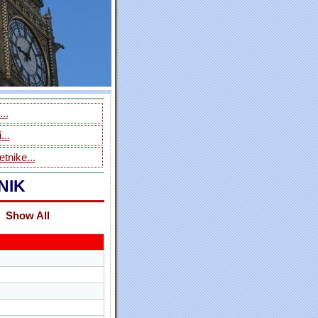
..
...
tnike...
NIK
Show All