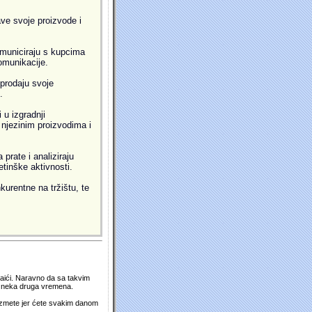
ve svoje proizvode i
municiraju s kupcima
omunikacije.
prodaju svoje
.
 u izgradnji
i njezinim proizvodima i
prate i analiziraju
etinške aktivnosti.
kurentne na tržištu, te
 naići. Naravno da sa takvim
su neka druga vremena.
duzmete jer ćete svakim danom