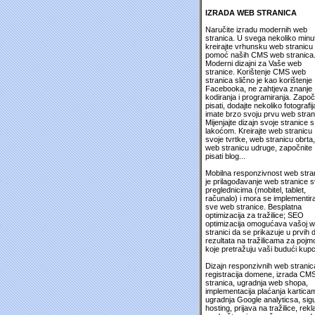
IZRADA WEB STRANICA
Naručite izradu modernih web
stranica. U svega nekoliko minu
kreirajte vrhunsku web stranicu
pomoć naših CMS web stranica
Moderni dizajni za Vaše web
stranice. Korištenje CMS web
stranica slično je kao korištenje
Facebooka, ne zahtjeva znanje
kodiranja i programiranja. Započ
pisati, dodajte nekoliko fotografija
imate brzo svoju prvu web stran
Mijenjajte dizajn svoje stranice s
lakoćom. Kreirajte web stranicu
svoje tvrtke, web stranicu obrta,
web stranicu udruge, započnite
pisati blog...
Mobilna responzivnost web stra
je prilagođavanje web stranice 
preglednicima (mobitel, tablet,
računalo) i mora se implementira
sve web stranice. Besplatna
optimizacija za tražilice; SEO
optimizacija omogućava vašoj 
stranici da se prikazuje u prvih 
rezultata na tražilicama za pojm
koje pretražuju vaši budući kupc
Dizajn responzivnih web stranic
registracija domene, izrada CM
stranica, ugradnja web shopa,
implementacija plaćanja kartica
ugradnja Google analyticsa, sig
hosting, prijava na tražilice, rek