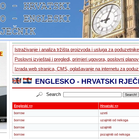
Istraživanje i analiza tržišta proizvoda i usluga za poduzetnike.
Poslovni izvještaji i pregledi, primjeri ugovora, poslovni planovi
Izrada web stranica, CMS, oglašavanje na internetu za poduze
ENGLESKO - HRVATSKI RJEČ
Search
Engleski <>
Hrvatski <>
borrow
uzeti
borrow
uzajmiti od nekoga
borrow
uzajmiti
borrow
pozajmiti od nekoga