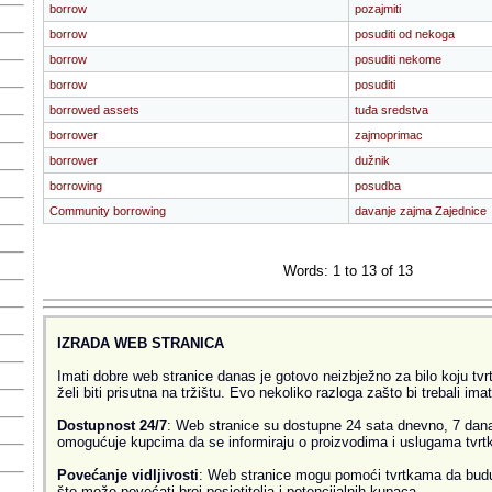
borrow
pozajmiti
borrow
posuditi od nekoga
borrow
posuditi nekome
borrow
posuditi
borrowed assets
tuđa sredstva
borrower
zajmoprimac
borrower
dužnik
borrowing
posudba
Community borrowing
davanje zajma Zajednice
Words: 1 to 13 of 13
IZRADA WEB STRANICA
Imati dobre web stranice danas je gotovo neizbježno za bilo koju tvrtk
želi biti prisutna na tržištu. Evo nekoliko razloga zašto bi trebali ima
Dostupnost 24/7
: Web stranice su dostupne 24 sata dnevno, 7 dana
omogućuje kupcima da se informiraju o proizvodima i uslugama tvrtke
Povećanje vidljivosti
: Web stranice mogu pomoći tvrtkama da budu v
što može povećati broj posjetitelja i potencijalnih kupaca.