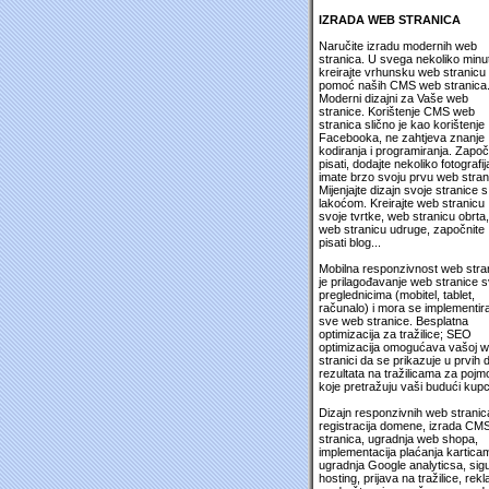
IZRADA WEB STRANICA
Naručite izradu modernih web
stranica. U svega nekoliko minu
kreirajte vrhunsku web stranicu
pomoć naših CMS web stranica
Moderni dizajni za Vaše web
stranice. Korištenje CMS web
stranica slično je kao korištenje
Facebooka, ne zahtjeva znanje
kodiranja i programiranja. Započ
pisati, dodajte nekoliko fotografija
imate brzo svoju prvu web stran
Mijenjajte dizajn svoje stranice s
lakoćom. Kreirajte web stranicu
svoje tvrtke, web stranicu obrta,
web stranicu udruge, započnite
pisati blog...
Mobilna responzivnost web stra
je prilagođavanje web stranice 
preglednicima (mobitel, tablet,
računalo) i mora se implementira
sve web stranice. Besplatna
optimizacija za tražilice; SEO
optimizacija omogućava vašoj 
stranici da se prikazuje u prvih 
rezultata na tražilicama za pojm
koje pretražuju vaši budući kupc
Dizajn responzivnih web stranic
registracija domene, izrada CM
stranica, ugradnja web shopa,
implementacija plaćanja kartica
ugradnja Google analyticsa, sig
hosting, prijava na tražilice, rek