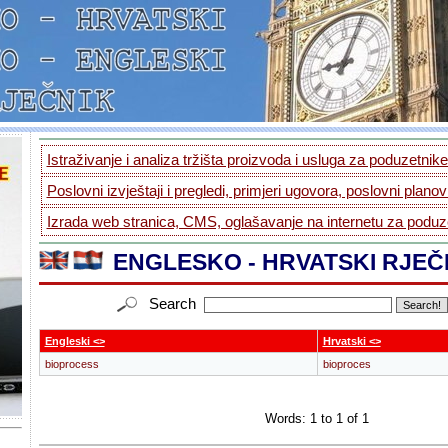
Istraživanje i analiza tržišta proizvoda i usluga za poduzetnike.
Poslovni izvještaji i pregledi, primjeri ugovora, poslovni planovi
Izrada web stranica, CMS, oglašavanje na internetu za poduze
ENGLESKO - HRVATSKI RJEČ
Search
Engleski <>
Hrvatski <>
bioprocess
bioproces
Words: 1 to 1 of 1