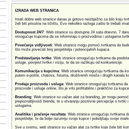
IZRADA WEB STRANICA
Imati dobre web stranice danas je gotovo neizbježno za bilo koju tvrtk
želi biti prisutna na tržištu. Evo nekoliko razloga zašto bi trebali ima
Dostupnost 24/7
: Web stranice su dostupne 24 sata dnevno, 7 dana
omogućuje kupcima da se informiraju o proizvodima i uslugama tvrtke
Povećanje vidljivosti
: Web stranice mogu pomoći tvrtkama da budu v
što može povećati broj posjetitelja i potencijalnih kupaca.
Predstavljanje tvrtke
: Web stranice omogućuju tvrtkama da predsta
usluge, povijest tvrtke i viziju, te da se razlikuju od konkurencije.
Komunikacija s kupcima
: Web stranice omogućuju tvrtkama da ko
putem e-pošte, chatova, foruma, društvenih mreža i drugih kanala k
Prodaja proizvoda i usluga
: Web stranice omogućuju tvrtkama da 
proizvode i usluge online, što je vrlo profitabilno i praktično za kupce
Branding
: Web stranice su važan alat za branding, jer mogu pomoći
prepoznatljivosti brenda, te u stvaranju pozitivne percepcije o tvrtki 
uslugama.
Analitika i praćenje rezultata
: Web stranice omogućuju tvrtkama da 
posjetitelje, te da bolje razumiju svoje kupce i poboljšaju svoje mark
Sve u svemu, web stranice su važan alat za tvrtke koje žele biti kon