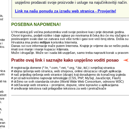
uspješno prodavati svoje proizvode i usluge na najučinkovitiji način.
Link na našu ponudu za izradu web stranica - Provjerite!
ta,
 uz
.
POSEBNA NAPOMENA!
U Hrvatskoj još većina poduzetnika vodi svoje poslove kao i prije desetak godina.
Otvori trgovinu, podjeli vizitke i daje oglase po novinama ili čeka tko će mu slučajno
poslovanjem svaki dan se zatvara sve više tvrtki i gasi sve veći broj obrta. Došla 
nite
Hrvatska ima preko
milijun
korisnika Interneta.
 i
Danas svi sve informacije traže putem Interneta. Krajnje je vrijeme da se nešto po
icu.
imati sve manje i manje kupaca i klijenata.
Može i drugačije. Može se i sada biti uspješan, samo treba napraviti korak u pravom
Pratite ovaj link i saznajte kako uspješno voditi posao
# registracija domene (*.hr, *.com, *.net, *.org, *.biz, itd.) i smještaj stranica
nica
# idejna rješenja web stranica, web shopova, online obrazaca i drugih aplikacija
svim
# naš prijedlog rješenja web stranice (dizajn) koji dorađujemo do konačnog izgleda
# pri izradi koristimo najnovije tehnologije (CSS, PhP, MySql, JavaScript, Flash)
ti na
# držimo se svih standarda struke (World Wide Web Consortium, odnosno W3C)
# održavanje web stranica – promjene, dopune, sitne ispravke u aplikacijama
# uređivanje tekstova radi prilagodbe tekstova za web i pretraživače
web
deset
ove
i.
a,
S
ma,
uran
lama