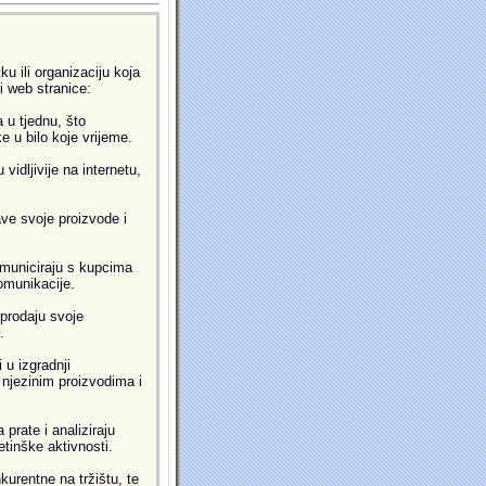
u ili organizaciju koja
ti web stranice:
 u tjednu, što
 u bilo koje vrijeme.
idljivije na internetu,
ve svoje proizvode i
municiraju s kupcima
omunikacije.
prodaju svoje
.
 u izgradnji
i njezinim proizvodima i
prate i analiziraju
etinške aktivnosti.
kurentne na tržištu, te