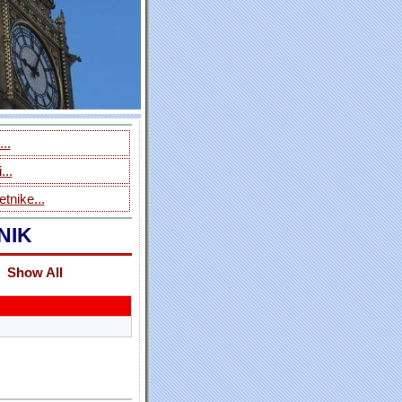
..
...
tnike...
NIK
Show All