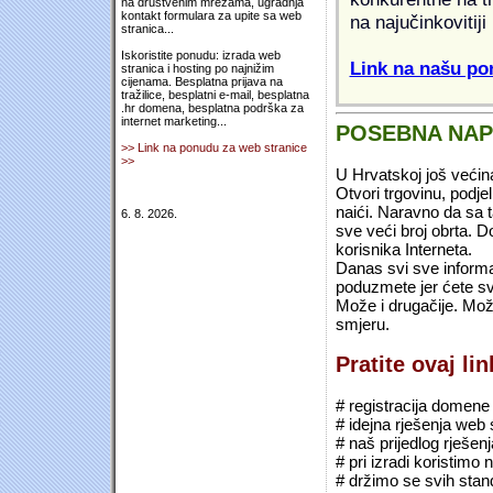
na društvenim mrežama, ugradnja
kontakt formulara za upite sa web
na najučinkovitiji
stranica...
Iskoristite ponudu: izrada web
Link na našu pon
stranica i hosting po najnižim
cijenama. Besplatna prijava na
tražilice, besplatni e-mail, besplatna
.hr domena, besplatna podrška za
internet marketing...
POSEBNA NA
>> Link na ponudu za web stranice
>>
U Hrvatskoj još većin
Otvori trgovinu, podje
naići. Naravno da sa 
6. 8. 2026.
sve veći broj obrta.
korisnika Interneta.
Danas svi sve informac
poduzmete jer ćete sv
Može i drugačije. Mož
smjeru.
Pratite ovaj li
# registracija domene (*
# idejna rješenja web 
# naš prijedlog rješen
# pri izradi koristimo
# držimo se svih sta