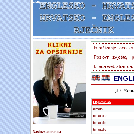
CMS
Istraživanje i analiz
Poslovni izvještaji i 
Izrada web stranica,
ENGLE
Sear
Engleski <>
bimetal
bimetalism
bimetallic
bimetallic
Naslovna stranica