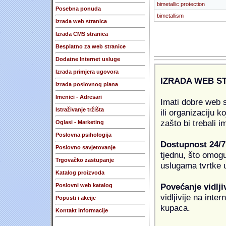
bimetallic protection
Posebna ponuda
bimetallism
Izrada web stranica
Izrada CMS stranica
Besplatno za web stranice
Dodatne Internet usluge
Izrada primjera ugovora
IZRADA WEB S
Izrada poslovnog plana
Imenici - Adresari
Imati dobre web s
Istraživanje tržišta
ili organizaciju k
zašto bi trebali i
Oglasi - Marketing
Poslovna psihologija
Dostupnost 24/7
Poslovno savjetovanje
tjednu, što omogu
Trgovačko zastupanje
uslugama tvrtke u
Katalog proizvoda
Povećanje vidlji
Poslovni web katalog
vidljivije na inte
Popusti i akcije
kupaca.
Kontakt informacije