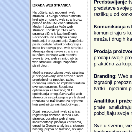
Predstavljanje t
IZRADA WEB STRANICA
predstave svoje pr
Naručite izradu modernih web
razlikuju od konk
stranica. U svega nekoliko minuta,
kreirajte vrhunsku web stranicu uz
pomoć naših CMS web stranica.
Komunikacija s
Moderni dizajni za Vaše web
stranice. Korištenje CMS web
komuniciraju s k
stranica slično je kao korištenje
Facebooka, ne zahtjeva znanje
mreža i drugih k
kodiranja i programiranja. Započnite
pisati, dodajte nekoliko fotografija i
imate brzo svoju prvu web stranicu.
Prodaja proizvo
Mijenjajte dizajn svoje stranice s
lakoćom. Kreirajte web stranicu
prodaju svoje proi
svoje tvrtke, web stranicu obrta,
web stranicu udruge, započnite
praktično za kup
pisati blog...
Mobilna responzivnost web stranica
Branding
: Web s
je prilagođavanje web stranice svim
preglednicima (mobitel, tablet,
izgradnji prepozna
računalo) i mora se implementirati na
sve web stranice. Besplatna
tvrtki i njezinim
optimizacija za tražilice; SEO
optimizacija omogućava vašoj web
stranici da se prikazuje u prvih deset
Analitika i praće
rezultata na tražilicama za pojmove
koje pretražuju vaši budući kupci.
prate i analiziraj
Dizajn responzivnih web stranica,
poboljšaju svoje 
registracija domene, izrada CMS
stranica, ugradnja web shopa,
implementacija plaćanja karticama,
Sve u svemu, web 
ugradnja Google analyticsa, siguran
hosting, prijava na tražilice, reklama
konkurentne na tr