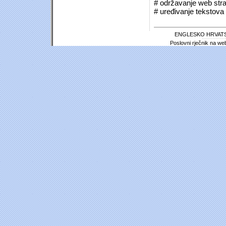
# održavanje web stra
# uređivanje tekstova 
ENGLESKO HRVATS
Poslovni rječnik na we