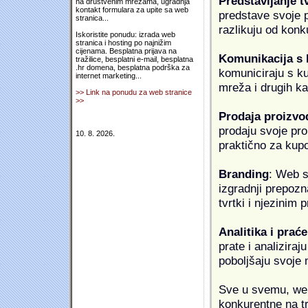
Predstavljanje t
na društvenim mrežama, ugradnja
kontakt formulara za upite sa web
predstave svoje pr
stranica...
razlikuju od konk
Iskoristite ponudu: izrada web
stranica i hosting po najnižim
cijenama. Besplatna prijava na
Komunikacija s
tražilice, besplatni e-mail, besplatna
.hr domena, besplatna podrška za
komuniciraju s k
internet marketing...
mreža i drugih k
>> Link na ponudu za web stranice
>>
Prodaja proizvo
prodaju svoje proi
10. 8. 2026.
praktično za kup
Branding
: Web s
izgradnji prepozna
tvrtki i njezinim
Analitika i praće
prate i analiziraj
poboljšaju svoje 
Sve u svemu, web 
konkurentne na tr