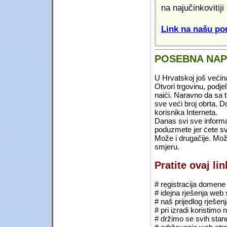
na najučinkovitiji
Link na našu pon
POSEBNA NA
U Hrvatskoj još većin
Otvori trgovinu, podje
naići. Naravno da sa 
sve veći broj obrta.
korisnika Interneta.
Danas svi sve informac
poduzmete jer ćete sv
Može i drugačije. Mož
smjeru.
Pratite ovaj li
# registracija domene (*
# idejna rješenja web 
# naš prijedlog rješen
# pri izradi koristimo
# držimo se svih sta