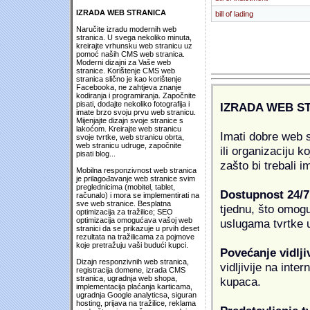
IZRADA WEB STRANICA
bill of lading
Naručite izradu modernih web
stranica. U svega nekoliko minuta,
kreirajte vrhunsku web stranicu uz
pomoć naših CMS web stranica.
Moderni dizajni za Vaše web
stranice. Korištenje CMS web
stranica slično je kao korištenje
Facebooka, ne zahtjeva znanje
kodiranja i programiranja. Započnite
pisati, dodajte nekoliko fotografija i
IZRADA WEB S
imate brzo svoju prvu web stranicu.
Mijenjajte dizajn svoje stranice s
lakoćom. Kreirajte web stranicu
Imati dobre web s
svoje tvrtke, web stranicu obrta,
web stranicu udruge, započnite
ili organizaciju k
pisati blog...
zašto bi trebali i
Mobilna responzivnost web stranica
je prilagođavanje web stranice svim
preglednicima (mobitel, tablet,
Dostupnost 24/7
računalo) i mora se implementirati na
sve web stranice. Besplatna
tjednu, što omogu
optimizacija za tražilice; SEO
optimizacija omogućava vašoj web
uslugama tvrtke u
stranici da se prikazuje u prvih deset
rezultata na tražilicama za pojmove
koje pretražuju vaši budući kupci.
Povećanje vidlji
Dizajn responzivnih web stranica,
vidljivije na inte
registracija domene, izrada CMS
stranica, ugradnja web shopa,
kupaca.
implementacija plaćanja karticama,
ugradnja Google analyticsa, siguran
hosting, prijava na tražilice, reklama