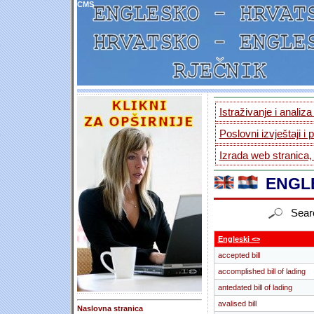
CMS
Istraživanje i analiz
Poslovni izvještaji i 
Izrada web stranica,
ENGLE
Sear
Engleski <>
accepted bill
accomplished bill of lading
antedated bill of lading
avalised bill
Naslovna stranica