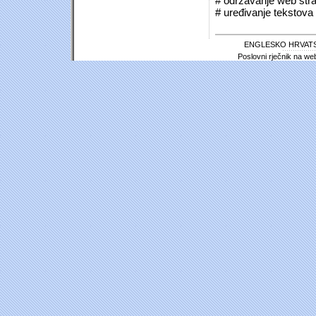
# održavanje web stra
# uređivanje tekstova 
ENGLESKO HRVATS
Poslovni rječnik na we