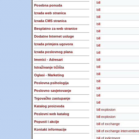
bill
Posebna ponuda
bill
Izrada web stranica
bill
Izrada CMS stranica
bill
Besplatno za web stranice
bill
Dodatne Internet usluge
bill
Izrada primjera ugovora
bill
Izrada poslovnog plana
bill
Imenici - Adresari
bill
bill
Istraživanje tržišta
bill
Oglasi - Marketing
bill
Poslovna psihologija
bill
Poslovno savjetovanje
bill
Trgovačko zastupanje
bill
Katalog proizvoda
bill explosion
Poslovni web katalog
bill explosion
Popusti i akcije
bill of exchange
Kontakt informacije
bill of exchange intervention
bill of indictment