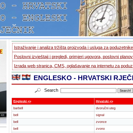
Istraživanje i analiza tržišta proizvoda i usluga za poduzetnike.
Poslovni izvještaji i pregledi, primjeri ugovora, poslovni planovi
Izrada web stranica, CMS, oglašavanje na internetu za poduze
ENGLESKO - HRVATSKI RJEČ
Search
Engleski <>
Hrvatski <>
barbell
dvoručni uteg
bell
signal
bell
zvonce
bell
zvono