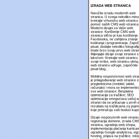
IZRADA WEB STRANICA
Naručite izradu modernih web
stranica. U svega nekoliko minu
kreirajte vrhunsku web stranicu
pomoć naših CMS web stranica
Moderni dizajni za Vaše web
stranice. Korištenje CMS web
stranica slično je kao korištenje
Facebooka, ne zahtjeva znanje
kodiranja i programiranja. Započ
pisati, dodajte nekoliko fotografija
imate brzo svoju prvu web stran
Mijenjajte dizajn svoje stranice s
lakoćom. Kreirajte web stranicu
svoje tvrtke, web stranicu obrta,
web stranicu udruge, započnite
pisati blog...
Mobilna responzivnost web stra
je prilagođavanje web stranice 
preglednicima (mobitel, tablet,
računalo) i mora se implementira
sve web stranice. Besplatna
optimizacija za tražilice; SEO
optimizacija omogućava vašoj 
stranici da se prikazuje u prvih 
rezultata na tražilicama za pojm
koje pretražuju vaši budući kupc
Dizajn responzivnih web stranic
registracija domene, izrada CM
stranica, ugradnja web shopa,
implementacija plaćanja kartica
ugradnja Google analyticsa, sig
hosting, prijava na tražilice, rek