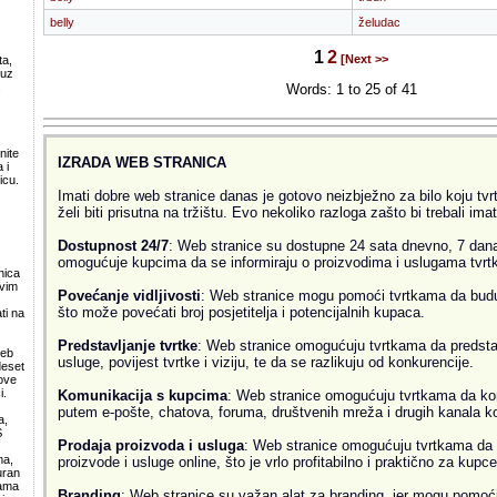
belly
želudac
1
2
[Next >>
ta,
 uz
.
Words: 1 to 25 of 41
nite
IZRADA WEB STRANICA
 i
icu.
Imati dobre web stranice danas je gotovo neizbježno za bilo koju tvrtk
želi biti prisutna na tržištu. Evo nekoliko razloga zašto bi trebali ima
Dostupnost 24/7
: Web stranice su dostupne 24 sata dnevno, 7 dana
omogućuje kupcima da se informiraju o proizvodima i uslugama tvrtke
nica
svim
Povećanje vidljivosti
: Web stranice mogu pomoći tvrtkama da budu v
što može povećati broj posjetitelja i potencijalnih kupaca.
ti na
Predstavljanje tvrtke
: Web stranice omogućuju tvrtkama da predsta
web
usluge, povijest tvrtke i viziju, te da se razlikuju od konkurencije.
deset
ove
i.
Komunikacija s kupcima
: Web stranice omogućuju tvrtkama da ko
putem e-pošte, chatova, foruma, društvenih mreža i drugih kanala k
a,
S
Prodaja proizvoda i usluga
: Web stranice omogućuju tvrtkama da 
ma,
proizvode i usluge online, što je vrlo profitabilno i praktično za kupce
uran
lama
Branding
: Web stranice su važan alat za branding, jer mogu pomoći