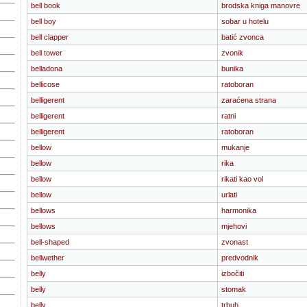
bell book
brodska kniga manovre
bell boy
sobar u hotelu
bell clapper
batić zvonca
bell tower
zvonik
belladona
bunika
bellicose
ratoboran
belligerent
zaraćena strana
belligerent
ratni
belligerent
ratoboran
bellow
mukanje
bellow
rika
bellow
rikati kao vol
bellow
urlati
bellows
harmonika
bellows
mjehovi
bell-shaped
zvonast
bellwether
predvodnik
belly
izbočiti
belly
stomak
belly
trbuh