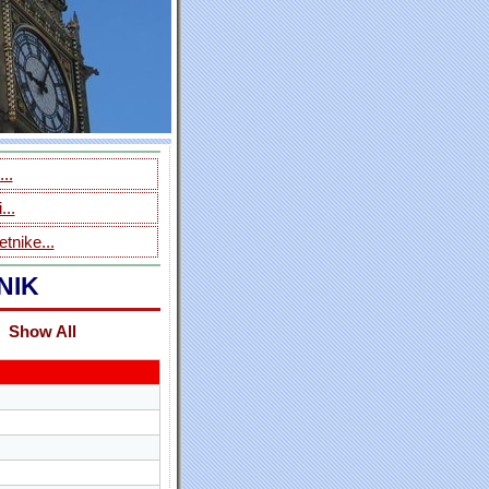
..
...
tnike...
NIK
Show All