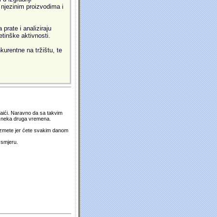
i njezinim proizvodima i
prate i analiziraju
etinške aktivnosti.
kurentne na tržištu, te
 naići. Naravno da sa takvim
su neka druga vremena.
duzmete jer ćete svakim danom
 smjeru.