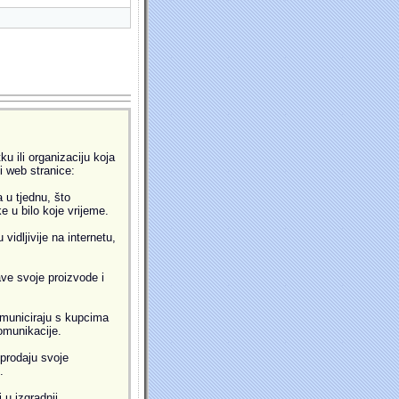
u ili organizaciju koja
ti web stranice:
 u tjednu, što
 u bilo koje vrijeme.
idljivije na internetu,
ve svoje proizvode i
municiraju s kupcima
omunikacije.
prodaju svoje
.
 u izgradnji