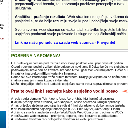
ja
prepoznatljivosti brenda, te u stvaranju pozitivne percepcije o tvrtki 
eb
uslugama.
Analitika i praćenje rezultata
: Web stranice omogućuju tvrtkama da 
posjetitelje, te da bolje razumiju svoje kupce i poboljšaju svoje mark
atna
za
Sve u svemu, web stranice su važan alat za tvrtke koje žele biti kon
uspješno prodavati svoje proizvode i usluge na najučinkovitiji način.
ice
Link na našu ponudu za izradu web stranica - Provjerite!
POSEBNA NAPOMENA!
U Hrvatskoj još većina poduzetnika vodi svoje poslove kao i prije desetak godina.
Otvori trgovinu, podjeli vizitke i daje oglase po novinama ili čeka tko će mu slučajno
poslovanjem svaki dan se zatvara sve više tvrtki i gasi sve veći broj obrta. Došla 
Hrvatska ima preko
milijun
korisnika Interneta.
Danas svi sve informacije traže putem Interneta. Krajnje je vrijeme da se nešto po
imati sve manje i manje kupaca i klijenata.
Može i drugačije. Može se i sada biti uspješan, samo treba napraviti korak u pravom
Pratite ovaj link i saznajte kako uspješno voditi posao
# registracija domene (*.hr, *.com, *.net, *.org, *.biz, itd.) i smještaj stranica
# idejna rješenja web stranica, web shopova, online obrazaca i drugih aplikacija
# naš prijedlog rješenja web stranice (dizajn) koji dorađujemo do konačnog izgleda
# pri izradi koristimo najnovije tehnologije (CSS, PhP, MySql, JavaScript, Flash)
# držimo se svih standarda struke (World Wide Web Consortium, odnosno W3C)
# održavanje web stranica – promjene, dopune, sitne ispravke u aplikacijama
# uređivanje tekstova radi prilagodbe tekstova za web i pretraživače