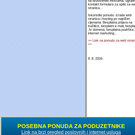
na društvenim mrežama, ugradn
kontakt formulara za upite sa w
stranica...
Iskoristite ponudu: izrada web
stranica i hosting po najnižim
cijenama. Besplatna prijava na
tražilice, besplatni e-mail, bespl
.hr domena, besplatna podrška 
internet marketing...
>> Link na ponudu za web stran
>>
8. 8. 2026.
POSEBNA PONUDA ZA PODUZETNIKE
Link na brzi pregled poslovnih i internet usluga