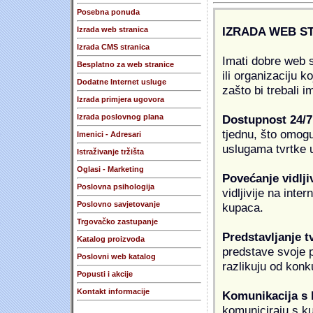
Posebna ponuda
IZRADA WEB S
Izrada web stranica
Izrada CMS stranica
Imati dobre web s
Besplatno za web stranice
ili organizaciju k
Dodatne Internet usluge
zašto bi trebali i
Izrada primjera ugovora
Dostupnost 24/7
Izrada poslovnog plana
tjednu, što omogu
Imenici - Adresari
uslugama tvrtke u
Istraživanje tržišta
Oglasi - Marketing
Povećanje vidlji
Poslovna psihologija
vidljivije na inte
Poslovno savjetovanje
kupaca.
Trgovačko zastupanje
Predstavljanje t
Katalog proizvoda
predstave svoje pr
Poslovni web katalog
razlikuju od konk
Popusti i akcije
Kontakt informacije
Komunikacija s
komuniciraju s k