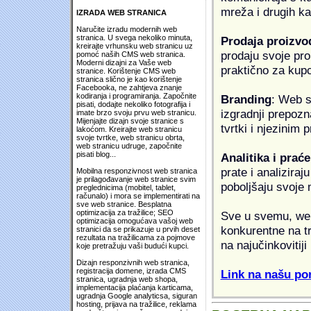
mreža i drugih k
IZRADA WEB STRANICA
Naručite izradu modernih web
stranica. U svega nekoliko minuta,
Prodaja proizvo
kreirajte vrhunsku web stranicu uz
prodaju svoje proi
pomoć naših CMS web stranica.
Moderni dizajni za Vaše web
praktično za kup
stranice. Korištenje CMS web
stranica slično je kao korištenje
Facebooka, ne zahtjeva znanje
kodiranja i programiranja. Započnite
Branding
: Web s
pisati, dodajte nekoliko fotografija i
izgradnji prepozna
imate brzo svoju prvu web stranicu.
Mijenjajte dizajn svoje stranice s
tvrtki i njezinim
lakoćom. Kreirajte web stranicu
svoje tvrtke, web stranicu obrta,
web stranicu udruge, započnite
pisati blog...
Analitika i praće
prate i analiziraj
Mobilna responzivnost web stranica
je prilagođavanje web stranice svim
poboljšaju svoje 
preglednicima (mobitel, tablet,
računalo) i mora se implementirati na
sve web stranice. Besplatna
optimizacija za tražilice; SEO
Sve u svemu, web 
optimizacija omogućava vašoj web
konkurentne na tr
stranici da se prikazuje u prvih deset
rezultata na tražilicama za pojmove
na najučinkovitiji
koje pretražuju vaši budući kupci.
Dizajn responzivnih web stranica,
registracija domene, izrada CMS
Link na našu pon
stranica, ugradnja web shopa,
implementacija plaćanja karticama,
ugradnja Google analyticsa, siguran
hosting, prijava na tražilice, reklama