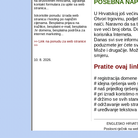
POSEBNA NA
na društvenim mrežama, ugradnja
kontakt formulara za upite sa web
stranica...
U Hrvatskoj još većin
Iskoristite ponudu: izrada web
Otvori trgovinu, podje
stranica i hosting po najnižim
cijenama. Besplatna prijava na
naići. Naravno da sa 
tražilice, besplatni e-mail, besplatna
sve veći broj obrta.
.hr domena, besplatna podrška za
korisnika Interneta.
internet marketing...
Danas svi sve informac
>> Link na ponudu za web stranice
poduzmete jer ćete sv
>>
Može i drugačije. Mož
smjeru.
10. 8. 2026.
Pratite ovaj li
# registracija domene (*
# idejna rješenja web 
# naš prijedlog rješen
# pri izradi koristimo
# držimo se svih sta
# održavanje web stra
# uređivanje tekstova 
ENGLESKO HRVATS
Poslovni rječnik na we