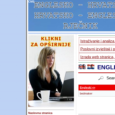
CMS
Istraživanje i analiz
Poslovni izvještaji i 
Izrada web stranica,
ENGLE
Sear
Engleski <>
bedmaker
Naslovna stranica