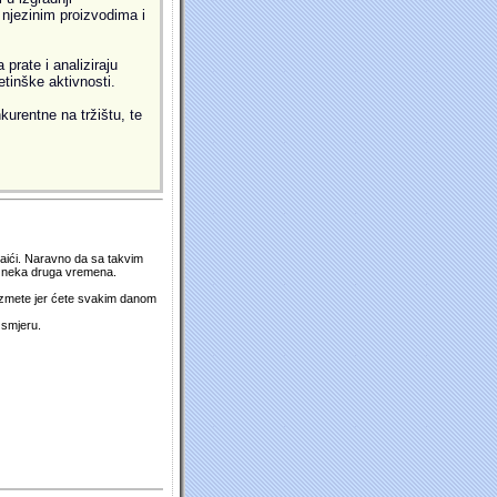
i njezinim proizvodima i
prate i analiziraju
etinške aktivnosti.
kurentne na tržištu, te
 naići. Naravno da sa takvim
su neka druga vremena.
duzmete jer ćete svakim danom
 smjeru.