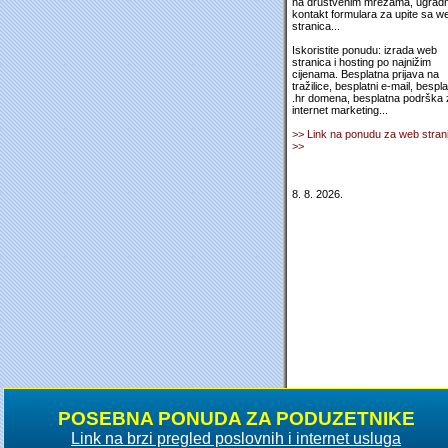
na društvenim mrežama, ugradn
kontakt formulara za upite sa w
stranica...
Iskoristite ponudu: izrada web
stranica i hosting po najnižim
cijenama. Besplatna prijava na
tražilice, besplatni e-mail, bespl
.hr domena, besplatna podrška 
internet marketing...
>> Link na ponudu za web stran
>>
8. 8. 2026.
POSEBNA PONUDA ZA PODUZETNIKE
Link na brzi pregled poslovnih i internet usluga