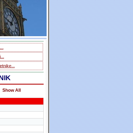
..
...
tnike...
NIK
Show All