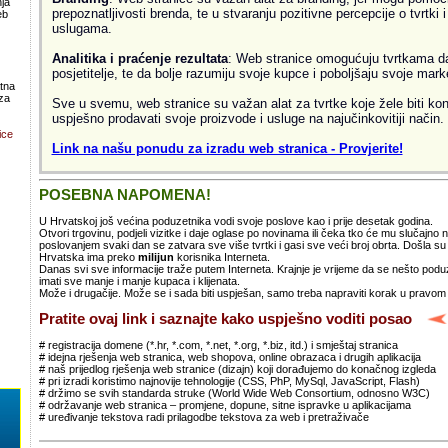
ja
prepoznatljivosti brenda, te u stvaranju pozitivne percepcije o tvrtki 
eb
uslugama.
Analitika i praćenje rezultata
: Web stranice omogućuju tvrtkama da 
posjetitelje, te da bolje razumiju svoje kupce i poboljšaju svoje mark
atna
za
Sve u svemu, web stranice su važan alat za tvrtke koje žele biti kon
uspješno prodavati svoje proizvode i usluge na najučinkovitiji način.
ice
Link na našu ponudu za izradu web stranica - Provjerite!
POSEBNA NAPOMENA!
U Hrvatskoj još većina poduzetnika vodi svoje poslove kao i prije desetak godina.
Otvori trgovinu, podjeli vizitke i daje oglase po novinama ili čeka tko će mu slučajno
poslovanjem svaki dan se zatvara sve više tvrtki i gasi sve veći broj obrta. Došla 
Hrvatska ima preko
milijun
korisnika Interneta.
Danas svi sve informacije traže putem Interneta. Krajnje je vrijeme da se nešto po
imati sve manje i manje kupaca i klijenata.
Može i drugačije. Može se i sada biti uspješan, samo treba napraviti korak u pravom
Pratite ovaj link i saznajte kako uspješno voditi posao
# registracija domene (*.hr, *.com, *.net, *.org, *.biz, itd.) i smještaj stranica
# idejna rješenja web stranica, web shopova, online obrazaca i drugih aplikacija
# naš prijedlog rješenja web stranice (dizajn) koji dorađujemo do konačnog izgleda
# pri izradi koristimo najnovije tehnologije (CSS, PhP, MySql, JavaScript, Flash)
# držimo se svih standarda struke (World Wide Web Consortium, odnosno W3C)
# održavanje web stranica – promjene, dopune, sitne ispravke u aplikacijama
# uređivanje tekstova radi prilagodbe tekstova za web i pretraživače