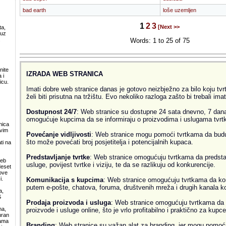
bad earth
loše uzemljen
1
2
3
[Next >>
ta,
 uz
.
Words: 1 to 25 of 75
nite
IZRADA WEB STRANICA
 i
icu.
Imati dobre web stranice danas je gotovo neizbježno za bilo koju tvrtk
želi biti prisutna na tržištu. Evo nekoliko razloga zašto bi trebali ima
Dostupnost 24/7
: Web stranice su dostupne 24 sata dnevno, 7 dana
omogućuje kupcima da se informiraju o proizvodima i uslugama tvrtke
nica
svim
Povećanje vidljivosti
: Web stranice mogu pomoći tvrtkama da budu v
što može povećati broj posjetitelja i potencijalnih kupaca.
ti na
Predstavljanje tvrtke
: Web stranice omogućuju tvrtkama da predsta
web
usluge, povijest tvrtke i viziju, te da se razlikuju od konkurencije.
deset
ove
i.
Komunikacija s kupcima
: Web stranice omogućuju tvrtkama da ko
putem e-pošte, chatova, foruma, društvenih mreža i drugih kanala k
a,
S
Prodaja proizvoda i usluga
: Web stranice omogućuju tvrtkama da 
ma,
proizvode i usluge online, što je vrlo profitabilno i praktično za kupce
uran
lama
Branding
: Web stranice su važan alat za branding, jer mogu pomoći