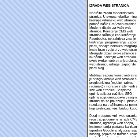
IZRADA WEB STRANICA
Naručite izradu modernih web
stranica. U svega nekoliko minu
kreirajte vrhunsku web stranicu
pomoć naših CMS web stranica
Moderni dizajni za Vaše web
stranice. Korištenje CMS web
stranica slično je kao korištenje
Facebooka, ne zahtjeva znanje
kodiranja i programiranja. Započ
pisati, dodajte nekoliko fotografija
imate brzo svoju prvu web stran
Mijenjajte dizajn svoje stranice s
lakoćom. Kreirajte web stranicu
svoje tvrtke, web stranicu obrta,
web stranicu udruge, započnite
pisati blog...
Mobilna responzivnost web stra
je prilagođavanje web stranice 
preglednicima (mobitel, tablet,
računalo) i mora se implementira
sve web stranice. Besplatna
optimizacija za tražilice; SEO
optimizacija omogućava vašoj 
stranici da se prikazuje u prvih 
rezultata na tražilicama za pojm
koje pretražuju vaši budući kupc
Dizajn responzivnih web stranic
registracija domene, izrada CM
stranica, ugradnja web shopa,
implementacija plaćanja kartica
ugradnja Google analyticsa, sig
hosting, prijava na tražilice, rek