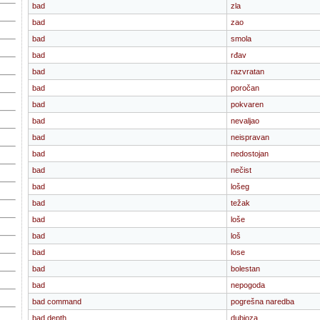
bad
zla
bad
zao
bad
smola
bad
rđav
bad
razvratan
bad
poročan
bad
pokvaren
bad
nevaljao
bad
neispravan
bad
nedostojan
bad
nečist
bad
lošeg
bad
težak
bad
loše
bad
loš
bad
lose
bad
bolestan
bad
nepogoda
bad command
pogrešna naredba
bad depth
dubioza