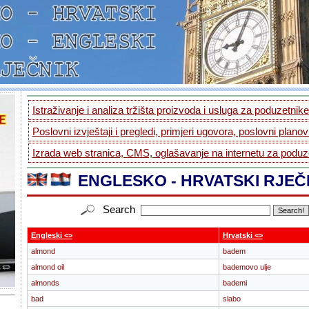
Istraživanje i analiza tržišta proizvoda i usluga za poduzetnike.
Poslovni izvještaji i pregledi, primjeri ugovora, poslovni planovi
Izrada web stranica, CMS, oglašavanje na internetu za poduze
ENGLESKO - HRVATSKI RJEČ
Search
Engleski <>
Hrvatski <>
almond
badem
almond oil
bademovo ulje
almonds
bademi
bad
slabo