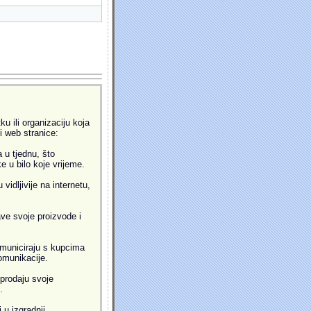
u ili organizaciju koja
ti web stranice:
 u tjednu, što
 u bilo koje vrijeme.
idljivije na internetu,
ve svoje proizvode i
municiraju s kupcima
omunikacije.
prodaju svoje
.
 u izgradnji