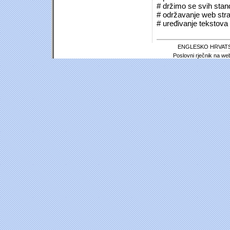
# držimo se svih sta
# održavanje web stra
# uređivanje tekstova 
ENGLESKO HRVATS
Poslovni rječnik na we