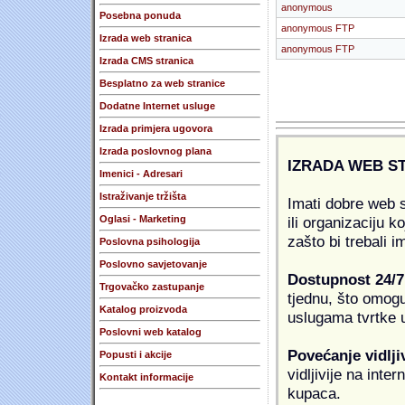
anonymous
Posebna ponuda
anonymous FTP
Izrada web stranica
anonymous FTP
Izrada CMS stranica
Besplatno za web stranice
Dodatne Internet usluge
Izrada primjera ugovora
Izrada poslovnog plana
IZRADA WEB S
Imenici - Adresari
Istraživanje tržišta
Imati dobre web s
ili organizaciju k
Oglasi - Marketing
zašto bi trebali i
Poslovna psihologija
Poslovno savjetovanje
Dostupnost 24/7
Trgovačko zastupanje
tjednu, što omogu
Katalog proizvoda
uslugama tvrtke u
Poslovni web katalog
Povećanje vidlji
Popusti i akcije
vidljivije na inte
Kontakt informacije
kupaca.