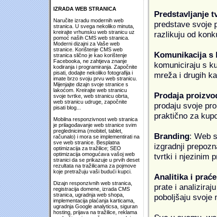
IZRADA WEB STRANICA
Predstavljanje t
Naručite izradu modernih web
predstave svoje pr
stranica. U svega nekoliko minuta,
kreirajte vrhunsku web stranicu uz
razlikuju od konk
pomoć naših CMS web stranica.
Moderni dizajni za Vaše web
stranice. Korištenje CMS web
Komunikacija s
stranica slično je kao korištenje
Facebooka, ne zahtjeva znanje
komuniciraju s k
kodiranja i programiranja. Započnite
pisati, dodajte nekoliko fotografija i
mreža i drugih k
imate brzo svoju prvu web stranicu.
Mijenjajte dizajn svoje stranice s
lakoćom. Kreirajte web stranicu
Prodaja proizvo
svoje tvrtke, web stranicu obrta,
web stranicu udruge, započnite
prodaju svoje proi
pisati blog...
praktično za kup
Mobilna responzivnost web stranica
je prilagođavanje web stranice svim
preglednicima (mobitel, tablet,
Branding
: Web s
računalo) i mora se implementirati na
sve web stranice. Besplatna
izgradnji prepozna
optimizacija za tražilice; SEO
optimizacija omogućava vašoj web
tvrtki i njezinim
stranici da se prikazuje u prvih deset
rezultata na tražilicama za pojmove
koje pretražuju vaši budući kupci.
Analitika i praće
Dizajn responzivnih web stranica,
prate i analiziraj
registracija domene, izrada CMS
stranica, ugradnja web shopa,
poboljšaju svoje 
implementacija plaćanja karticama,
ugradnja Google analyticsa, siguran
hosting, prijava na tražilice, reklama