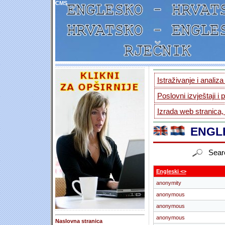
CMS
Istraživanje i analiz
Poslovni izvještaji i 
Izrada web stranica,
ENGLE
Sear
Engleski <>
anonymity
anonymous
anonymous
anonymous
Naslovna stranica