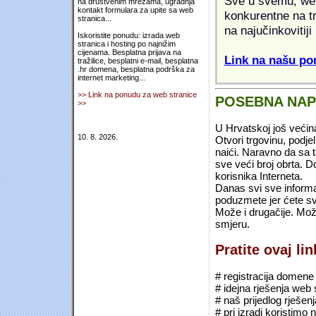
Sve u svemu, web 
na društvenim mrežama, ugradnja
kontakt formulara za upite sa web
konkurentne na tr
stranica...
na najučinkovitiji
Iskoristite ponudu: izrada web
stranica i hosting po najnižim
cijenama. Besplatna prijava na
Link na našu pon
tražilice, besplatni e-mail, besplatna
.hr domena, besplatna podrška za
internet marketing...
>> Link na ponudu za web stranice
POSEBNA NA
>>
U Hrvatskoj još većin
10. 8. 2026.
Otvori trgovinu, podje
naići. Naravno da sa 
sve veći broj obrta.
korisnika Interneta.
Danas svi sve informac
poduzmete jer ćete sv
Može i drugačije. Mož
smjeru.
Pratite ovaj li
# registracija domene (*
# idejna rješenja web 
# naš prijedlog rješen
# pri izradi koristimo