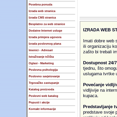
Posebna ponuda
Izrada web stranica
Izrada CMS stranica
Besplatno za web stranice
IZRADA WEB S
Dodatne Internet usluge
Izrada primjera ugovora
Imati dobre web s
Izrada poslovnog plana
ili organizaciju k
Imenici - Adresari
zašto bi trebali i
Istraživanje tržišta
Dostupnost 24/7
Oglasi - Marketing
tjednu, što omogu
Poslovna psihologija
uslugama tvrtke u
Poslovno savjetovanje
Trgovačko zastupanje
Povećanje vidlji
vidljivije na inte
Katalog proizvoda
kupaca.
Poslovni web katalog
Popusti i akcije
Predstavljanje t
Kontakt informacije
predstave svoje pr