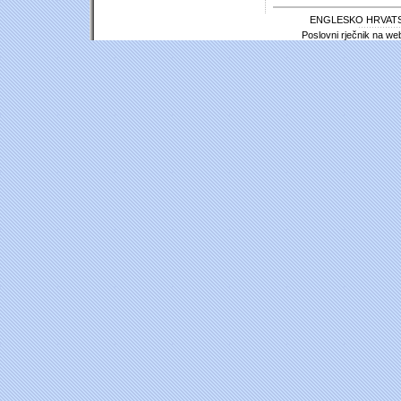
ENGLESKO HRVATS
Poslovni rječnik na we