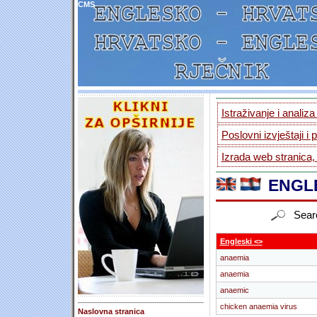
CMS
Istraživanje i analiz
Poslovni izvještaji i 
Izrada web stranica,
ENGLE
Sear
Engleski <>
anaemia
anaemia
anaemic
chicken anaemia virus
Naslovna stranica