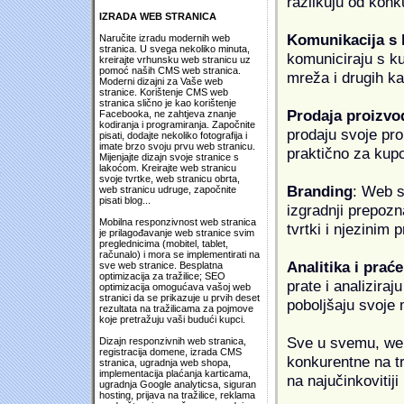
razlikuju od konk
IZRADA WEB STRANICA
Komunikacija s
Naručite izradu modernih web
stranica. U svega nekoliko minuta,
komuniciraju s k
kreirajte vrhunsku web stranicu uz
pomoć naših CMS web stranica.
mreža i drugih k
Moderni dizajni za Vaše web
stranice. Korištenje CMS web
stranica slično je kao korištenje
Prodaja proizvo
Facebooka, ne zahtjeva znanje
kodiranja i programiranja. Započnite
prodaju svoje proi
pisati, dodajte nekoliko fotografija i
imate brzo svoju prvu web stranicu.
praktično za kup
Mijenjajte dizajn svoje stranice s
lakoćom. Kreirajte web stranicu
svoje tvrtke, web stranicu obrta,
Branding
: Web s
web stranicu udruge, započnite
pisati blog...
izgradnji prepozna
Mobilna responzivnost web stranica
tvrtki i njezinim
je prilagođavanje web stranice svim
preglednicima (mobitel, tablet,
računalo) i mora se implementirati na
Analitika i praće
sve web stranice. Besplatna
optimizacija za tražilice; SEO
prate i analiziraj
optimizacija omogućava vašoj web
stranici da se prikazuje u prvih deset
poboljšaju svoje 
rezultata na tražilicama za pojmove
koje pretražuju vaši budući kupci.
Sve u svemu, web 
Dizajn responzivnih web stranica,
registracija domene, izrada CMS
konkurentne na tr
stranica, ugradnja web shopa,
implementacija plaćanja karticama,
na najučinkovitiji
ugradnja Google analyticsa, siguran
hosting, prijava na tražilice, reklama