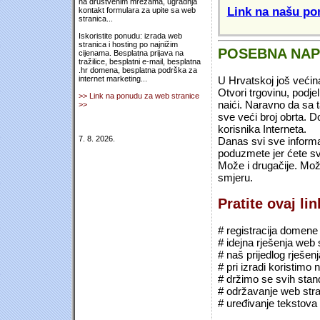
na društvenim mrežama, ugradnja
Link na našu pon
kontakt formulara za upite sa web
stranica...
Iskoristite ponudu: izrada web
stranica i hosting po najnižim
POSEBNA NA
cijenama. Besplatna prijava na
tražilice, besplatni e-mail, besplatna
.hr domena, besplatna podrška za
U Hrvatskoj još većin
internet marketing...
Otvori trgovinu, podje
>> Link na ponudu za web stranice
naići. Naravno da sa 
>>
sve veći broj obrta.
korisnika Interneta.
7. 8. 2026.
Danas svi sve informac
poduzmete jer ćete sv
Može i drugačije. Mož
smjeru.
Pratite ovaj li
# registracija domene (*
# idejna rješenja web 
# naš prijedlog rješen
# pri izradi koristimo
# držimo se svih sta
# održavanje web stra
# uređivanje tekstova 