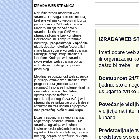
IZRADA WEB STRANICA
Naručite izradu modernih web
stranica. U svega nekoliko minuta,
kreirajte vrhunsku web stranicu uz
pomoć naših CMS web stranica.
Moderni dizajni za Vaše web
stranice. Korištenje CMS web
stranica slično je kao korištenje
IZRADA WEB S
Facebooka, ne zahtjeva znanje
kodiranja i programiranja. Započnite
pisati, dodajte nekoliko fotografija i
imate brzo svoju prvu web stranicu.
Imati dobre web s
Mijenjajte dizajn svoje stranice s
ili organizaciju k
lakoćom. Kreirajte web stranicu
svoje tvrtke, web stranicu obrta,
zašto bi trebali i
web stranicu udruge, započnite
pisati blog...
Mobilna responzivnost web stranica
Dostupnost 24/7
je prilagođavanje web stranice svim
tjednu, što omogu
preglednicima (mobitel, tablet,
računalo) i mora se implementirati na
uslugama tvrtke u
sve web stranice. Besplatna
optimizacija za tražilice; SEO
optimizacija omogućava vašoj web
stranici da se prikazuje u prvih deset
Povećanje vidlji
rezultata na tražilicama za pojmove
vidljivije na inte
koje pretražuju vaši budući kupci.
kupaca.
Dizajn responzivnih web stranica,
registracija domene, izrada CMS
stranica, ugradnja web shopa,
implementacija plaćanja karticama,
Predstavljanje t
ugradnja Google analyticsa, siguran
predstave svoje pr
hosting, prijava na tražilice, reklama