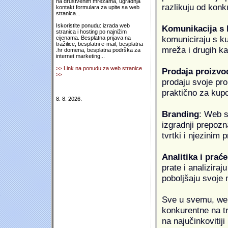
na društvenim mrežama, ugradnja
razlikuju od konk
kontakt formulara za upite sa web
stranica...
Iskoristite ponudu: izrada web
Komunikacija s
stranica i hosting po najnižim
komuniciraju s k
cijenama. Besplatna prijava na
tražilice, besplatni e-mail, besplatna
mreža i drugih k
.hr domena, besplatna podrška za
internet marketing...
>> Link na ponudu za web stranice
Prodaja proizvo
>>
prodaju svoje proi
praktično za kup
8. 8. 2026.
Branding
: Web s
izgradnji prepozna
tvrtki i njezinim
Analitika i praće
prate i analiziraj
poboljšaju svoje 
Sve u svemu, web 
konkurentne na tr
na najučinkovitiji