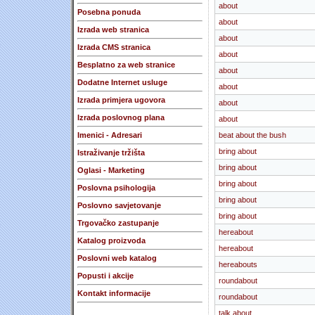
about
Posebna ponuda
about
Izrada web stranica
about
Izrada CMS stranica
about
Besplatno za web stranice
about
Dodatne Internet usluge
about
Izrada primjera ugovora
about
Izrada poslovnog plana
about
Imenici - Adresari
beat about the bush
bring about
Istraživanje tržišta
bring about
Oglasi - Marketing
bring about
Poslovna psihologija
bring about
Poslovno savjetovanje
bring about
Trgovačko zastupanje
hereabout
Katalog proizvoda
hereabout
Poslovni web katalog
hereabouts
Popusti i akcije
roundabout
Kontakt informacije
roundabout
talk about