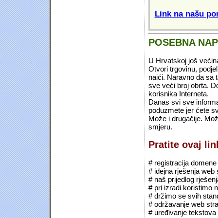
Link na našu pon
POSEBNA NA
U Hrvatskoj još većin
Otvori trgovinu, podje
naići. Naravno da sa 
sve veći broj obrta.
korisnika Interneta.
Danas svi sve informac
poduzmete jer ćete sv
Može i drugačije. Mož
smjeru.
Pratite ovaj li
# registracija domene (*
# idejna rješenja web 
# naš prijedlog rješen
# pri izradi koristimo
# držimo se svih sta
# održavanje web stra
# uređivanje tekstova 