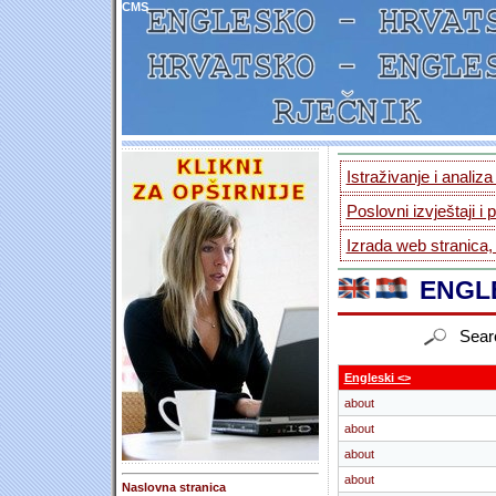
CMS
Istraživanje i analiz
Poslovni izvještaji i 
Izrada web stranica,
ENGLE
Sear
Engleski <>
about
about
about
about
Naslovna stranica