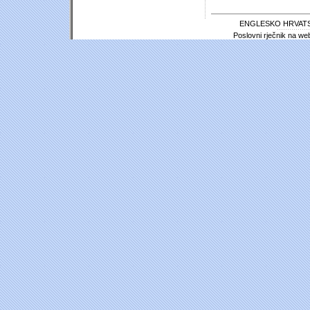
ENGLESKO HRVATS
Poslovni rječnik na we