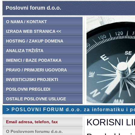
Poslovni forum d.o.o.
O NAMA / KONTAKT
IZRADA WEB STRANICA <<
HOSTING / ZAKUP DOMENA
ANALIZA TRŽIŠTA
IMENICI / BAZE PODATAKA
PRAVO / PRIMJERI UGOVORA
INVESTICIJSKI PROJEKTI
POSLOVNI PREGLEDI
OSTALE POSLOVNE USLUGE
> POSLOVNI FORUM d.o.o. za informatiku i p
KORISNI L
Email adresa, telefon, fax
O Poslovnom forumu d.o.o.