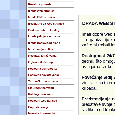
Posebna ponuda
Izrada web stranica
Izrada CMS stranica
IZRADA WEB S
Besplatno za web stranice
Dodatne Internet usluge
Imati dobre web s
Izrada primjera ugovora
ili organizaciju k
Izrada poslovnog plana
zašto bi trebali i
Istraživanje tržišta
Dostupnost 24/7
Rezultati istraživanja
tjednu, što omogu
Oglasi - Marketing
uslugama tvrtke u
Poslovna psihologija
Poslovno savjetovanje
Povećanje vidlji
Trgovačko zastupanje
vidljivije na inte
kupaca.
Sigurnost na webu
Katalog proizvoda
Predstavljanje t
Poslovni web katalog
predstave svoje pr
Popusti i akcije
razlikuju od konk
Kontakt informacije