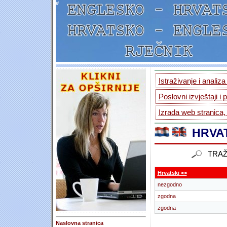
#
Istraživanje i analiz
Poslovni izvještaji i 
Izrada web stranica,
HRVAT
TRAŽ
Hrvatski <>
nezgodno
zgodna
zgodna
Naslovna stranica