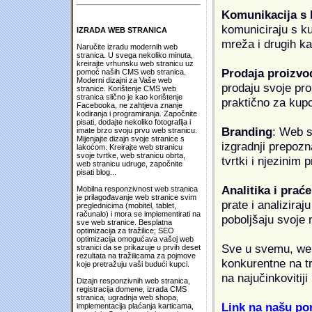
Komunikacija s
komuniciraju s k
IZRADA WEB STRANICA
mreža i drugih k
Naručite izradu modernih web
stranica. U svega nekoliko minuta,
kreirajte vrhunsku web stranicu uz
Prodaja proizvo
pomoć naših CMS web stranica.
Moderni dizajni za Vaše web
prodaju svoje proi
stranice. Korištenje CMS web
stranica slično je kao korištenje
praktično za kup
Facebooka, ne zahtjeva znanje
kodiranja i programiranja. Započnite
pisati, dodajte nekoliko fotografija i
Branding
: Web s
imate brzo svoju prvu web stranicu.
Mijenjajte dizajn svoje stranice s
izgradnji prepozna
lakoćom. Kreirajte web stranicu
svoje tvrtke, web stranicu obrta,
tvrtki i njezinim
web stranicu udruge, započnite
pisati blog...
Analitika i praće
Mobilna responzivnost web stranica
je prilagođavanje web stranice svim
prate i analiziraj
preglednicima (mobitel, tablet,
računalo) i mora se implementirati na
poboljšaju svoje 
sve web stranice. Besplatna
optimizacija za tražilice; SEO
optimizacija omogućava vašoj web
Sve u svemu, web 
stranici da se prikazuje u prvih deset
rezultata na tražilicama za pojmove
konkurentne na tr
koje pretražuju vaši budući kupci.
na najučinkovitiji
Dizajn responzivnih web stranica,
registracija domene, izrada CMS
stranica, ugradnja web shopa,
Link na našu pon
implementacija plaćanja karticama,