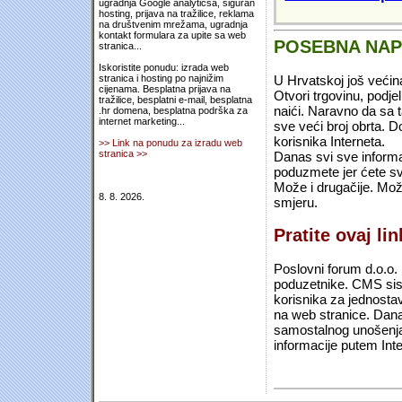
ugradnja Google analyticsa, siguran
hosting, prijava na tražilice, reklama
na društvenim mrežama, ugradnja
kontakt formulara za upite sa web
POSEBNA NA
stranica...
Iskoristite ponudu: izrada web
U Hrvatskoj još većin
stranica i hosting po najnižim
cijenama. Besplatna prijava na
Otvori trgovinu, podje
tražilice, besplatni e-mail, besplatna
naići. Naravno da sa 
.hr domena, besplatna podrška za
internet marketing...
sve veći broj obrta.
korisnika Interneta.
>> Link na ponudu za izradu web
stranica >>
Danas svi sve informac
poduzmete jer ćete sv
Može i drugačije. Mož
8. 8. 2026.
smjeru.
Pratite ovaj li
Poslovni forum d.o.o. 
poduzetnike. CMS sist
korisnika za jednosta
na web stranice. Dana
samostalnog unošenja 
informacije putem Inte