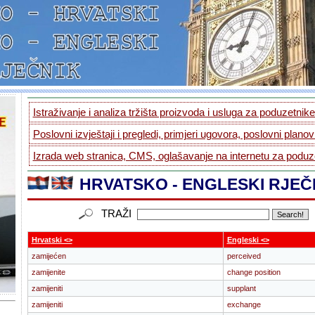
Istraživanje i analiza tržišta proizvoda i usluga za poduzetnike.
Poslovni izvještaji i pregledi, primjeri ugovora, poslovni planovi
Izrada web stranica, CMS, oglašavanje na internetu za poduze
HRVATSKO - ENGLESKI RJEČ
TRAŽI
Hrvatski <>
Engleski <>
zamijećen
perceived
zamijenite
change position
zamijeniti
supplant
zamijeniti
exchange