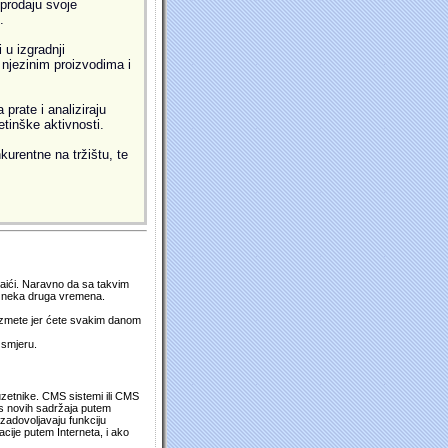
prodaju svoje
.
 u izgradnji
i njezinim proizvodima i
prate i analiziraju
etinške aktivnosti.
kurentne na tržištu, te
 naići. Naravno da sa takvim
su neka druga vremena.
duzmete jer ćete svakim danom
 smjeru.
uzetnike. CMS sistemi ili CMS
os novih sadržaja putem
zadovoljavaju funkciju
cije putem Interneta, i ako