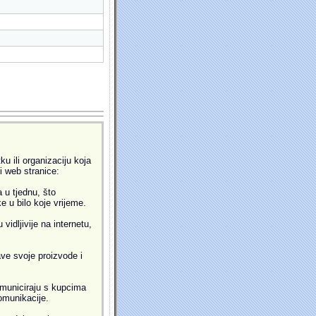
u ili organizaciju koja
ti web stranice:
 u tjednu, što
 u bilo koje vrijeme.
idljivije na internetu,
ve svoje proizvode i
municiraju s kupcima
omunikacije.