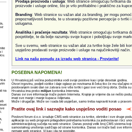
Prodaja proizvoda i usluga
: Web stranice omogućuju tvrtkama da 
proizvode i usluge online, što je vrlo profitabilno i praktično za kupce
Branding
: Web stranice su važan alat za branding, jer mogu pomoći
prepoznatljivosti brenda, te u stvaranju pozitivne percepcije o tvrtki 
uslugama.
ta,
 uz
.
Analitika i praćenje rezultata
: Web stranice omogućuju tvrtkama da 
posjetitelje, te da bolje razumiju svoje kupce i poboljšaju svoje mark
Sve u svemu, web stranice su važan alat za tvrtke koje žele biti kon
nite
uspješno prodavati svoje proizvode i usluge na najučinkovitiji način.
 i
icu.
Link na našu ponudu za izradu web stranica - Provjerite!
POSEBNA NAPOMENA!
nica
U Hrvatskoj još većina poduzetnika vodi svoje poslove kao i prije desetak godina.
svim
Otvori trgovinu, podjeli vizitke i daje oglase po novinama ili čeka tko će mu slučajno
poslovanjem svaki dan se zatvara sve više tvrtki i gasi sve veći broj obrta. Došla 
ti na
Hrvatska ima preko
milijun
korisnika Interneta.
Danas svi sve informacije traže putem Interneta. Krajnje je vrijeme da se nešto po
imati sve manje i manje kupaca i klijenata.
web
Može i drugačije. Može se i sada biti uspješan, samo treba napraviti korak u pravom
deset
ove
Pratite ovaj link i saznajte kako uspješno voditi posao
i.
Poslovni forum d.o.o. izrađuje CMS web stranice za tvrtke, obrtnike i sve druge pod
a,
aplikacije su web programi prilagođeni potrebama korisnika za jednostavan i brz un
S
administracijskog sučelja na web stranice. Danas postoji velik broj CMS sistema koji 
samostalnog unošenja sadržaja od strane korisnika. Danas svi traže baš sve informa
ma,
nemate web stranice, Vi kao i da ne postojite.