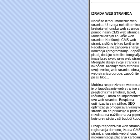
IZRADA WEB STRANICA
Naručite izradu modernih web
stranica. U svega nekoliko minu
kreirajte vrhunsku web stranicu
pomoć naših CMS web stranica
Moderni dizajni za Vaše web
stranice. Korištenje CMS web
stranica slično je kao korištenje
Facebooka, ne zahtjeva znanje
kodiranja i programiranja. Započ
pisati, dodajte nekoliko fotografija
imate brzo svoju prvu web stran
Mijenjajte dizajn svoje stranice s
lakoćom. Kreirajte web stranicu
svoje tvrtke, web stranicu obrta,
web stranicu udruge, započnite
pisati blog...
Mobilna responzivnost web stra
je prilagođavanje web stranice 
preglednicima (mobitel, tablet,
računalo) i mora se implementira
sve web stranice. Besplatna
optimizacija za tražilice; SEO
optimizacija omogućava vašoj 
stranici da se prikazuje u prvih 
rezultata na tražilicama za pojm
koje pretražuju vaši budući kupc
Dizajn responzivnih web stranic
registracija domene, izrada CM
stranica, ugradnja web shopa,
implementacija plaćanja kartica