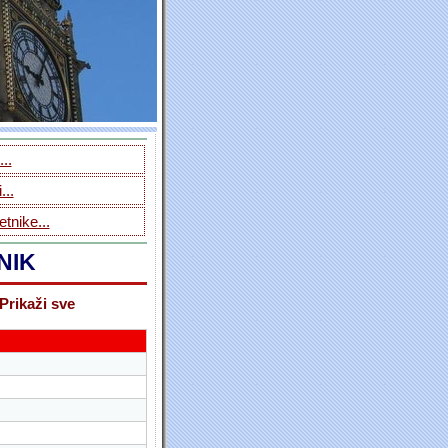
..
...
tnike...
NIK
Prikaži sve