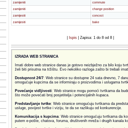
zamijeniti
commute
zamijeniti
change position
zamijesiti
concoct
zamijesiti
bake
|
Ispis
| Zapisa: 1 do 8 od 8 |
IZRADA WEB STRANICA
Imati dobre web stranice danas je gotovo neizbježno za bilo koju tvrtk
želi biti prisutna na tržištu. Evo nekoliko razloga zašto bi trebali ima
Dostupnost 24/7
: Web stranice su dostupne 24 sata dnevno, 7 dana
omogućuje kupcima da se informiraju o proizvodima i uslugama tvrtke
Povećanje vidljivosti
: Web stranice mogu pomoći tvrtkama da budu v
što može povećati broj posjetitelja i potencijalnih kupaca.
Predstavljanje tvrtke
: Web stranice omogućuju tvrtkama da predsta
usluge, povijest tvrtke i viziju, te da se razlikuju od konkurencije.
Komunikacija s kupcima
: Web stranice omogućuju tvrtkama da ko
putem e-pošte, chatova, foruma, društvenih mreža i drugih kanala k