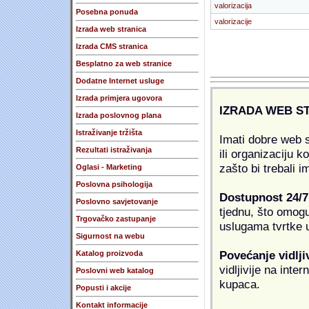
valorizacija
Posebna ponuda
valorizacije
Izrada web stranica
Izrada CMS stranica
Besplatno za web stranice
Dodatne Internet usluge
Izrada primjera ugovora
IZRADA WEB S
Izrada poslovnog plana
Istraživanje tržišta
Imati dobre web s
Rezultati istraživanja
ili organizaciju k
zašto bi trebali i
Oglasi - Marketing
Poslovna psihologija
Dostupnost 24/7
Poslovno savjetovanje
tjednu, što omogu
Trgovačko zastupanje
uslugama tvrtke u
Sigurnost na webu
Povećanje vidlji
Katalog proizvoda
vidljivije na inte
Poslovni web katalog
kupaca.
Popusti i akcije
Kontakt informacije