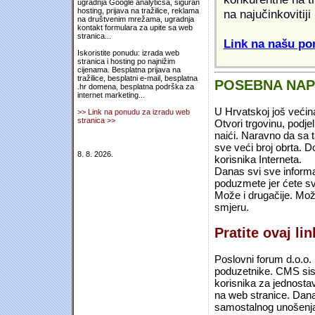
ugradnja Google analyticsa, siguran
hosting, prijava na tražilice, reklama
na najučinkovitiji
na društvenim mrežama, ugradnja
kontakt formulara za upite sa web
stranica...
Link na našu pon
Iskoristite ponudu: izrada web
stranica i hosting po najnižim
cijenama. Besplatna prijava na
tražilice, besplatni e-mail, besplatna
POSEBNA NA
.hr domena, besplatna podrška za
internet marketing...
U Hrvatskoj još većin
>> Link na ponudu za izradu web
stranica >>
Otvori trgovinu, podje
naići. Naravno da sa 
sve veći broj obrta.
8. 8. 2026.
korisnika Interneta.
Danas svi sve informac
poduzmete jer ćete sv
Može i drugačije. Mož
smjeru.
Pratite ovaj li
Poslovni forum d.o.o. 
poduzetnike. CMS sist
korisnika za jednosta
na web stranice. Dana
samostalnog unošenja 