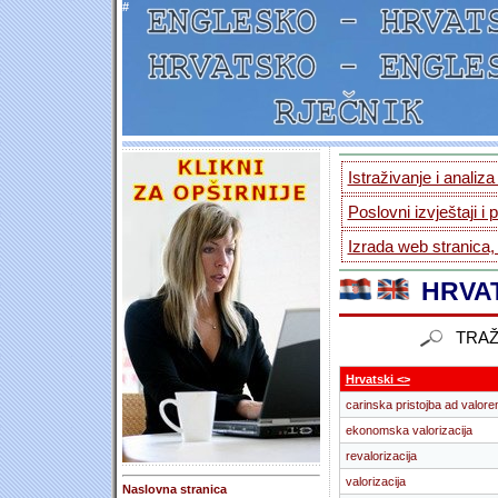
#
Istraživanje i analiz
Poslovni izvještaji i 
Izrada web stranica,
HRVAT
TRAŽ
Hrvatski <>
carinska pristojba ad valor
ekonomska valorizacija
revalorizacija
valorizacija
Naslovna stranica