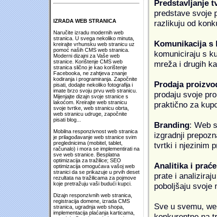
Predstavljanje t
predstave svoje pr
IZRADA WEB STRANICA
razlikuju od konk
Naručite izradu modernih web
stranica. U svega nekoliko minuta,
Komunikacija s
kreirajte vrhunsku web stranicu uz
pomoć naših CMS web stranica.
komuniciraju s k
Moderni dizajni za Vaše web
stranice. Korištenje CMS web
mreža i drugih k
stranica slično je kao korištenje
Facebooka, ne zahtjeva znanje
kodiranja i programiranja. Započnite
Prodaja proizvo
pisati, dodajte nekoliko fotografija i
imate brzo svoju prvu web stranicu.
prodaju svoje proi
Mijenjajte dizajn svoje stranice s
lakoćom. Kreirajte web stranicu
praktično za kup
svoje tvrtke, web stranicu obrta,
web stranicu udruge, započnite
pisati blog...
Branding
: Web s
Mobilna responzivnost web stranica
izgradnji prepozna
je prilagođavanje web stranice svim
preglednicima (mobitel, tablet,
tvrtki i njezinim
računalo) i mora se implementirati na
sve web stranice. Besplatna
optimizacija za tražilice; SEO
Analitika i praće
optimizacija omogućava vašoj web
stranici da se prikazuje u prvih deset
prate i analiziraj
rezultata na tražilicama za pojmove
koje pretražuju vaši budući kupci.
poboljšaju svoje 
Dizajn responzivnih web stranica,
registracija domene, izrada CMS
Sve u svemu, web 
stranica, ugradnja web shopa,
implementacija plaćanja karticama,
konkurentne na tr