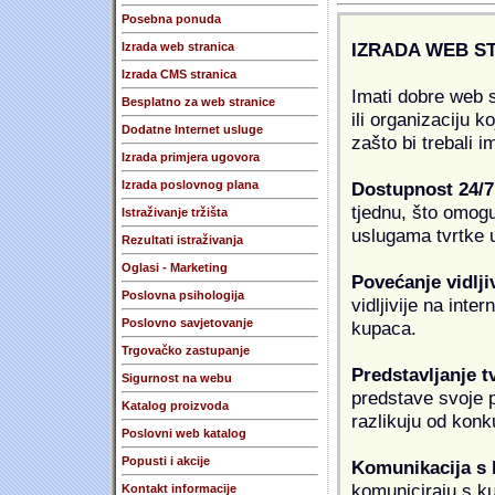
Posebna ponuda
IZRADA WEB S
Izrada web stranica
Izrada CMS stranica
Imati dobre web s
Besplatno za web stranice
ili organizaciju k
Dodatne Internet usluge
zašto bi trebali i
Izrada primjera ugovora
Dostupnost 24/7
Izrada poslovnog plana
tjednu, što omogu
Istraživanje tržišta
uslugama tvrtke u
Rezultati istraživanja
Oglasi - Marketing
Povećanje vidlji
Poslovna psihologija
vidljivije na inte
Poslovno savjetovanje
kupaca.
Trgovačko zastupanje
Predstavljanje t
Sigurnost na webu
predstave svoje pr
Katalog proizvoda
razlikuju od konk
Poslovni web katalog
Popusti i akcije
Komunikacija s
komuniciraju s k
Kontakt informacije