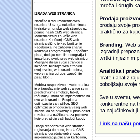
mreža i drugih k
IZRADA WEB STRANICA
Prodaja proizvo
Naručite izradu modernih web
prodaju svoje proi
stranica. U svega nekoliko minuta,
kreirajte vrhunsku web stranicu uz
praktično za kup
pomoć naših CMS web stranica.
Moderni dizajni za Vaše web
stranice. Korištenje CMS web
Branding
: Web s
stranica slično je kao korištenje
Facebooka, ne zahtjeva znanje
izgradnji prepozna
kodiranja i programiranja. Započnite
pisati, dodajte nekoliko fotografija i
tvrtki i njezinim
imate brzo svoju prvu web stranicu.
Mijenjajte dizajn svoje stranice s
lakoćom. Kreirajte web stranicu
Analitika i praće
svoje tvrtke, web stranicu obrta,
web stranicu udruge, započnite
prate i analiziraj
pisati blog...
poboljšaju svoje 
Mobilna responzivnost web stranica
je prilagođavanje web stranice svim
preglednicima (mobitel, tablet,
Sve u svemu, web 
računalo) i mora se implementirati na
sve web stranice. Besplatna
konkurentne na tr
optimizacija za tražilice; SEO
optimizacija omogućava vašoj web
na najučinkovitiji
stranici da se prikazuje u prvih deset
rezultata na tražilicama za pojmove
koje pretražuju vaši budući kupci.
Link na našu pon
Dizajn responzivnih web stranica,
registracija domene, izrada CMS
stranica, ugradnja web shopa,
implementacija plaćanja karticama,