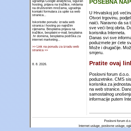
POSEBNA NA
ugradnja Google analyticsa, siguran
hosting, prijava na tražilice, reklama
na društvenim mrežama, ugradnja
kontakt formulara za upite sa web
U Hrvatskoj još većin
stranica...
Otvori trgovinu, podje
naići. Naravno da sa 
Iskoristite ponudu: izrada web
stranica i hosting po najnižim
sve veći broj obrta.
cijenama. Besplatna prijava na
korisnika Interneta.
tražilice, besplatni e-mail, besplatna
.hr domena, besplatna podrška za
Danas svi sve informac
internet marketing...
poduzmete jer ćete sv
>> Link na ponudu za izradu web
Može i drugačije. Mož
stranica >>
smjeru.
Pratite ovaj li
8. 8. 2026.
Poslovni forum d.o.o. 
poduzetnike. CMS sist
korisnika za jednosta
na web stranice. Dana
samostalnog unošenja 
informacije putem Inte
Poslovni forum d.o.
Internet usluge, poslovne usluge, ogl