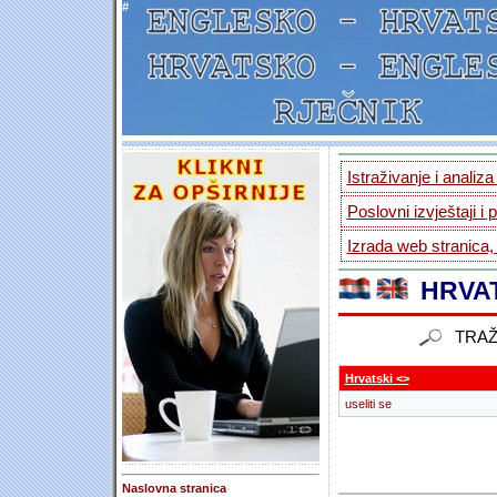
#
Istraživanje i analiz
Poslovni izvještaji i 
Izrada web stranica,
HRVAT
TRAŽ
Hrvatski <>
useliti se
Naslovna stranica