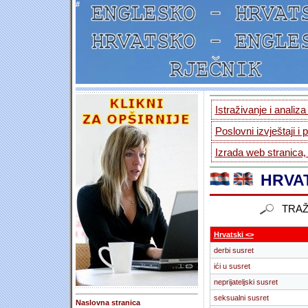
#
Istraživanje i analiz
Poslovni izvještaji i 
Izrada web stranica,
HRVAT
TRAŽ
Hrvatski <>
derbi susret
ići u susret
neprijateljski susret
seksualni susret
Naslovna stranica