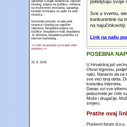
poboljšaju svoje 
ugradnja Google analyticsa, siguran
hosting, prijava na tražilice, reklama
na društvenim mrežama, ugradnja
kontakt formulara za upite sa web
Sve u svemu, web 
stranica...
konkurentne na tr
Iskoristite ponudu: izrada web
na najučinkovitiji
stranica i hosting po najnižim
cijenama. Besplatna prijava na
tražilice, besplatni e-mail, besplatna
.hr domena, besplatna podrška za
Link na našu pon
internet marketing...
>> Link na ponudu za izradu web
stranica >>
POSEBNA NA
10. 8. 2026.
U Hrvatskoj još većin
Otvori trgovinu, podje
naići. Naravno da sa 
sve veći broj obrta.
korisnika Interneta.
Danas svi sve informac
poduzmete jer ćete sv
Može i drugačije. Mož
smjeru.
Pratite ovaj li
Poslovni forum d.o.o. 