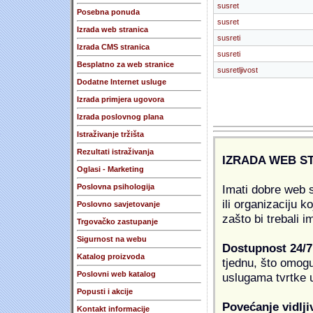
susret
Posebna ponuda
susret
Izrada web stranica
susreti
Izrada CMS stranica
susreti
Besplatno za web stranice
susretljivost
Dodatne Internet usluge
Izrada primjera ugovora
Izrada poslovnog plana
Istraživanje tržišta
Rezultati istraživanja
IZRADA WEB S
Oglasi - Marketing
Imati dobre web s
Poslovna psihologija
ili organizaciju k
Poslovno savjetovanje
zašto bi trebali i
Trgovačko zastupanje
Sigurnost na webu
Dostupnost 24/7
Katalog proizvoda
tjednu, što omogu
Poslovni web katalog
uslugama tvrtke u
Popusti i akcije
Povećanje vidlji
Kontakt informacije