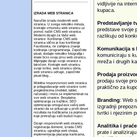
vidljivije na inte
kupaca.
IZRADA WEB STRANICA
Naručite izradu modernih web
Predstavljanje t
stranica. U svega nekoliko minuta,
kreirajte vrhunsku web stranicu uz
predstave svoje pr
pomoć naših CMS web stranica.
razlikuju od konk
Moderni dizajni za Vaše web
stranice. Korištenje CMS web
stranica slično je kao korištenje
Facebooka, ne zahtjeva znanje
Komunikacija s
kodiranja i programiranja. Započnite
pisati, dodajte nekoliko fotografija i
komuniciraju s k
imate brzo svoju prvu web stranicu.
mreža i drugih k
Mijenjajte dizajn svoje stranice s
lakoćom. Kreirajte web stranicu
svoje tvrtke, web stranicu obrta,
web stranicu udruge, započnite
Prodaja proizvo
pisati blog...
prodaju svoje proi
Mobilna responzivnost web stranica
praktično za kup
je prilagođavanje web stranice svim
preglednicima (mobitel, tablet,
računalo) i mora se implementirati na
sve web stranice. Besplatna
Branding
: Web s
optimizacija za tražilice; SEO
optimizacija omogućava vašoj web
izgradnji prepozna
stranici da se prikazuje u prvih deset
tvrtki i njezinim
rezultata na tražilicama za pojmove
koje pretražuju vaši budući kupci.
Dizajn responzivnih web stranica,
Analitika i praće
registracija domene, izrada CMS
stranica, ugradnja web shopa,
prate i analiziraj
implementacija plaćanja karticama,