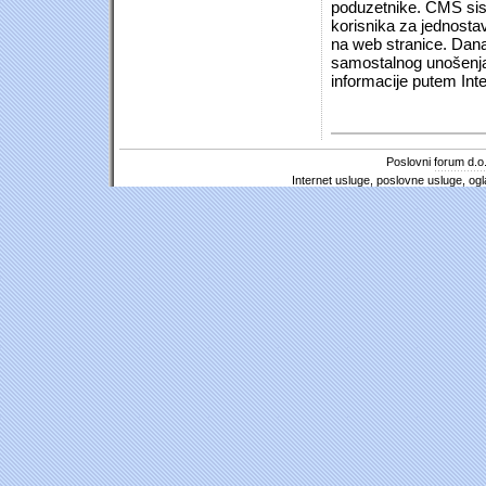
poduzetnike. CMS sist
korisnika za jednosta
na web stranice. Dana
samostalnog unošenja 
informacije putem Inte
Poslovni forum d.o.
Internet usluge, poslovne usluge, ogl