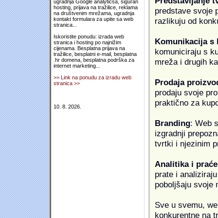
Predstavljanje t
ugradnja Google analyticsa, siguran
hosting, prijava na tražilice, reklama
predstave svoje pr
na društvenim mrežama, ugradnja
razlikuju od konk
kontakt formulara za upite sa web
stranica...
Iskoristite ponudu: izrada web
Komunikacija s
stranica i hosting po najnižim
cijenama. Besplatna prijava na
komuniciraju s k
tražilice, besplatni e-mail, besplatna
mreža i drugih k
.hr domena, besplatna podrška za
internet marketing...
>> Link na ponudu za izradu web
Prodaja proizvo
stranica >>
prodaju svoje proi
praktično za kup
10. 8. 2026.
Branding
: Web s
izgradnji prepozna
tvrtki i njezinim
Analitika i praće
prate i analiziraj
poboljšaju svoje 
Sve u svemu, web 
konkurentne na tr