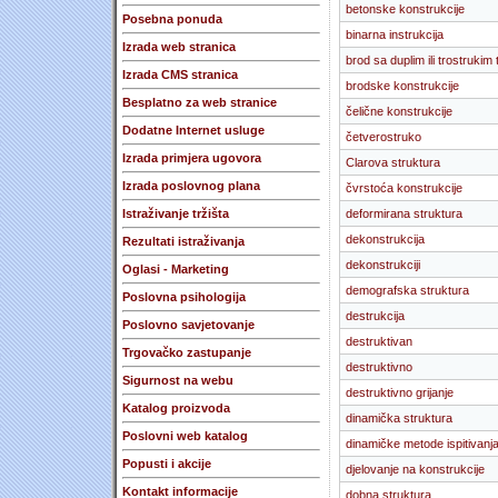
betonske konstrukcije
Posebna ponuda
binarna instrukcija
Izrada web stranica
brod sa duplim ili trostrukim
Izrada CMS stranica
brodske konstrukcije
Besplatno za web stranice
čelične konstrukcije
Dodatne Internet usluge
četverostruko
Izrada primjera ugovora
Clarova struktura
Izrada poslovnog plana
čvrstoća konstrukcije
Istraživanje tržišta
deformirana struktura
dekonstrukcija
Rezultati istraživanja
dekonstrukciji
Oglasi - Marketing
demografska struktura
Poslovna psihologija
destrukcija
Poslovno savjetovanje
destruktivan
Trgovačko zastupanje
destruktivno
Sigurnost na webu
destruktivno grijanje
Katalog proizvoda
dinamička struktura
Poslovni web katalog
dinamičke metode ispitivanja
Popusti i akcije
djelovanje na konstrukcije
Kontakt informacije
dobna struktura