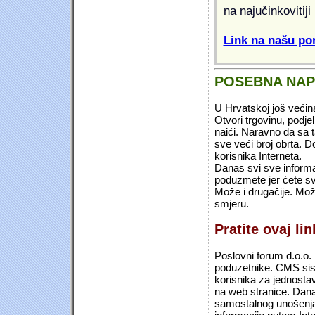
na najučinkovitiji
Link na našu pon
POSEBNA NA
U Hrvatskoj još većin
Otvori trgovinu, podje
naići. Naravno da sa 
sve veći broj obrta.
korisnika Interneta.
Danas svi sve informac
poduzmete jer ćete sv
Može i drugačije. Mož
smjeru.
Pratite ovaj li
Poslovni forum d.o.o. 
poduzetnike. CMS sist
korisnika za jednosta
na web stranice. Dana
samostalnog unošenja 