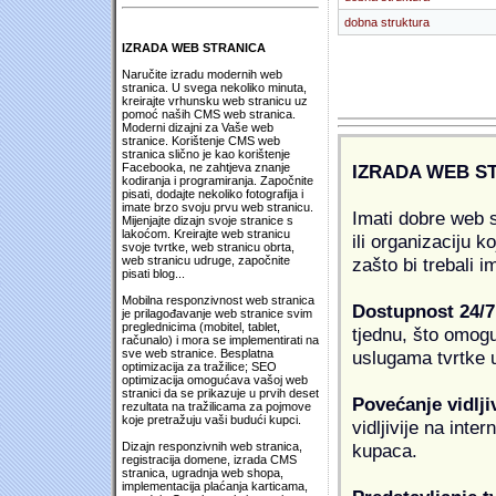
dobna struktura
IZRADA WEB STRANICA
Naručite izradu modernih web
stranica. U svega nekoliko minuta,
kreirajte vrhunsku web stranicu uz
pomoć naših CMS web stranica.
Moderni dizajni za Vaše web
stranice. Korištenje CMS web
stranica slično je kao korištenje
IZRADA WEB S
Facebooka, ne zahtjeva znanje
kodiranja i programiranja. Započnite
pisati, dodajte nekoliko fotografija i
imate brzo svoju prvu web stranicu.
Imati dobre web s
Mijenjajte dizajn svoje stranice s
lakoćom. Kreirajte web stranicu
ili organizaciju k
svoje tvrtke, web stranicu obrta,
zašto bi trebali i
web stranicu udruge, započnite
pisati blog...
Mobilna responzivnost web stranica
Dostupnost 24/7
je prilagođavanje web stranice svim
preglednicima (mobitel, tablet,
tjednu, što omogu
računalo) i mora se implementirati na
uslugama tvrtke u
sve web stranice. Besplatna
optimizacija za tražilice; SEO
optimizacija omogućava vašoj web
stranici da se prikazuje u prvih deset
Povećanje vidlji
rezultata na tražilicama za pojmove
koje pretražuju vaši budući kupci.
vidljivije na inte
kupaca.
Dizajn responzivnih web stranica,
registracija domene, izrada CMS
stranica, ugradnja web shopa,
implementacija plaćanja karticama,