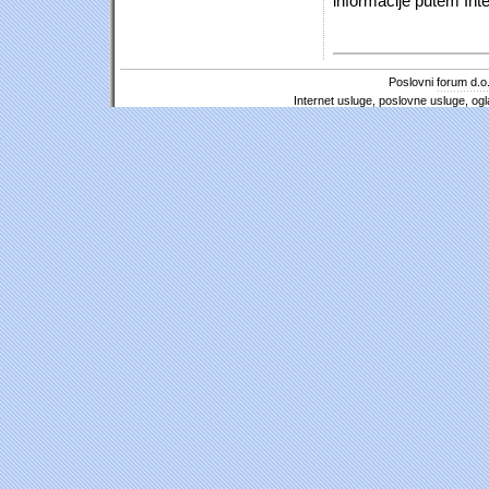
informacije putem Inte
Poslovni forum d.o.
Internet usluge, poslovne usluge, ogl