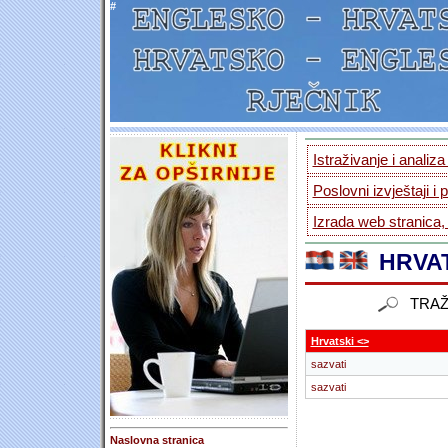
#
Istraživanje i analiz
Poslovni izvještaji i 
Izrada web stranica,
HRVAT
TRAŽ
Hrvatski <>
sazvati
sazvati
Naslovna stranica