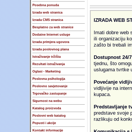
Posebna ponuda
Izrada web stranica
IZRADA WEB S
Izrada CMS stranica
Besplatno za web stranice
Imati dobre web s
Dodatne Internet usluge
ili organizaciju k
Izrada primjera ugovora
zašto bi trebali i
Izrada poslovnog plana
Dostupnost 24/7
Istraživanje tržišta
tjednu, što omogu
Rezultati istraživanja
uslugama tvrtke u
Oglasi - Marketing
Poslovna psihologija
Povećanje vidlji
Poslovno savjetovanje
vidljivije na inte
kupaca.
Trgovačko zastupanje
Sigurnost na webu
Predstavljanje t
Katalog proizvoda
predstave svoje pr
Poslovni web katalog
razlikuju od konk
Popusti i akcije
Komunikacija s
Kontakt informacije