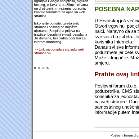
ugradnja Google analyticsa, siguran
hosting, prijava na tražilice, reklama
POSEBNA NA
na društvenim mrežama, ugradnja
kontakt formulara za upite sa web
stranica...
U Hrvatskoj još većin
Iskoristite ponudu: izrada web
Otvori trgovinu, podje
stranica i hosting po najnižim
naići. Naravno da sa 
cijenama. Besplatna prijava na
tražilice, besplatni e-mail, besplatna
sve veći broj obrta.
.hr domena, besplatna podrška za
korisnika Interneta.
internet marketing...
Danas svi sve informac
>> Link na ponudu za izradu web
poduzmete jer ćete sv
stranica >>
Može i drugačije. Mož
smjeru.
8. 8. 2026.
Pratite ovaj li
Poslovni forum d.o.o. 
poduzetnike. CMS sist
korisnika za jednosta
na web stranice. Dana
samostalnog unošenja 
informacije putem Inte
Poslovni forum d.o.