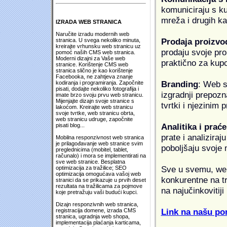
komuniciraju s k
mreža i drugih k
IZRADA WEB STRANICA
Naručite izradu modernih web
Prodaja proizvo
stranica. U svega nekoliko minuta,
kreirajte vrhunsku web stranicu uz
prodaju svoje proi
pomoć naših CMS web stranica.
Moderni dizajni za Vaše web
praktično za kup
stranice. Korištenje CMS web
stranica slično je kao korištenje
Facebooka, ne zahtjeva znanje
Branding
: Web s
kodiranja i programiranja. Započnite
pisati, dodajte nekoliko fotografija i
izgradnji prepozna
imate brzo svoju prvu web stranicu.
Mijenjajte dizajn svoje stranice s
tvrtki i njezinim
lakoćom. Kreirajte web stranicu
svoje tvrtke, web stranicu obrta,
web stranicu udruge, započnite
Analitika i praće
pisati blog...
prate i analiziraj
Mobilna responzivnost web stranica
je prilagođavanje web stranice svim
poboljšaju svoje 
preglednicima (mobitel, tablet,
računalo) i mora se implementirati na
sve web stranice. Besplatna
Sve u svemu, web 
optimizacija za tražilice; SEO
optimizacija omogućava vašoj web
konkurentne na tr
stranici da se prikazuje u prvih deset
rezultata na tražilicama za pojmove
na najučinkovitiji
koje pretražuju vaši budući kupci.
Dizajn responzivnih web stranica,
Link na našu pon
registracija domene, izrada CMS
stranica, ugradnja web shopa,
implementacija plaćanja karticama,