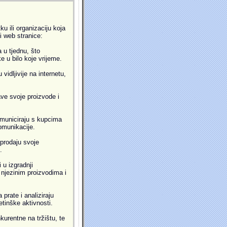
u ili organizaciju koja
ti web stranice:
 u tjednu, što
 u bilo koje vrijeme.
idljivije na internetu,
ve svoje proizvode i
municiraju s kupcima
omunikacije.
prodaju svoje
.
 u izgradnji
i njezinim proizvodima i
prate i analiziraju
etinške aktivnosti.
kurentne na tržištu, te