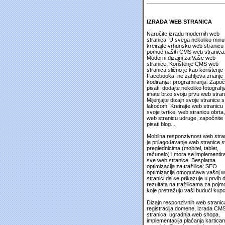
IZRADA WEB STRANICA
Naručite izradu modernih web
stranica. U svega nekoliko minu
kreirajte vrhunsku web stranicu
pomoć naših CMS web stranica
Moderni dizajni za Vaše web
stranice. Korištenje CMS web
stranica slično je kao korištenje
Facebooka, ne zahtjeva znanje
kodiranja i programiranja. Započ
pisati, dodajte nekoliko fotografija
imate brzo svoju prvu web stran
Mijenjajte dizajn svoje stranice s
lakoćom. Kreirajte web stranicu
svoje tvrtke, web stranicu obrta,
web stranicu udruge, započnite
pisati blog...
Mobilna responzivnost web stra
je prilagođavanje web stranice 
preglednicima (mobitel, tablet,
računalo) i mora se implementira
sve web stranice. Besplatna
optimizacija za tražilice; SEO
optimizacija omogućava vašoj 
stranici da se prikazuje u prvih 
rezultata na tražilicama za pojm
koje pretražuju vaši budući kupc
Dizajn responzivnih web stranic
registracija domene, izrada CM
stranica, ugradnja web shopa,
implementacija plaćanja kartica