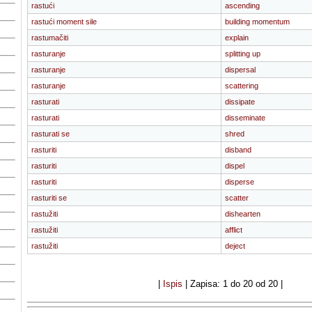
rastući
ascending
rastući moment sile
building momentum
rastumačiti
explain
rasturanje
splitting up
rasturanje
dispersal
rasturanje
scattering
rasturati
dissipate
rasturati
disseminate
rasturati se
shred
rasturiti
disband
rasturiti
dispel
rasturiti
disperse
rasturiti se
scatter
rastužiti
dishearten
rastužiti
afflict
rastužiti
deject
|
Ispis
| Zapisa: 1 do 20 od 20 |