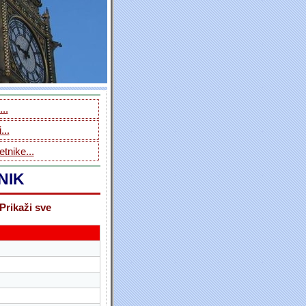
..
...
tnike...
NIK
Prikaži sve