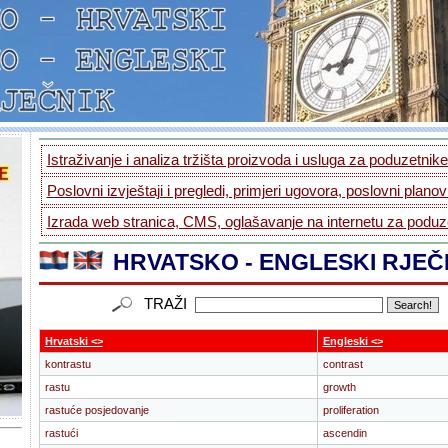
Istraživanje i analiza tržišta proizvoda i usluga za poduzetnike.
Poslovni izvještaji i pregledi, primjeri ugovora, poslovni planovi
Izrada web stranica, CMS, oglašavanje na internetu za poduze
HRVATSKO - ENGLESKI RJEČ
TRAŽI
Hrvatski <>
Engleski <>
kontrastu
contrast
rastu
growth
rastuće posjedovanje
proliferation
rastući
ascendin