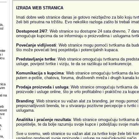
IZRADA WEB STRANICA
Imati dobre web stranice danas je gotovo neizbježno za bilo koju tvrtk
želi biti prisutna na tržištu. Evo nekoliko razloga zašto bi trebali ima
ta,
 uz
Dostupnost 24/7
: Web stranice su dostupne 24 sata dnevno, 7 dana
.
omogućuje kupcima da se informiraju o proizvodima i uslugama tvrtke
Povećanje vidljivosti
: Web stranice mogu pomoći tvrtkama da budu v
što može povećati broj posjetitelja i potencijalnih kupaca.
nite
 i
icu.
Predstavljanje tvrtke
: Web stranice omogućuju tvrtkama da predsta
usluge, povijest tvrtke i viziju, te da se razlikuju od konkurencije.
Komunikacija s kupcima
: Web stranice omogućuju tvrtkama da ko
putem e-pošte, chatova, foruma, društvenih mreža i drugih kanala k
nica
Prodaja proizvoda i usluga
: Web stranice omogućuju tvrtkama da 
svim
proizvode i usluge online, što je vrlo profitabilno i praktično za kupce
ti na
Branding
: Web stranice su važan alat za branding, jer mogu pomoći
prepoznatljivosti brenda, te u stvaranju pozitivne percepcije o tvrtki 
web
uslugama.
deset
ove
i.
Analitika i praćenje rezultata
: Web stranice omogućuju tvrtkama da 
posjetitelje, te da bolje razumiju svoje kupce i poboljšaju svoje mark
a,
S
Sve u svemu, web stranice su važan alat za tvrtke koje žele biti kon
ma,
uspješno prodavati svoje proizvode i usluge na najučinkovitiji način.