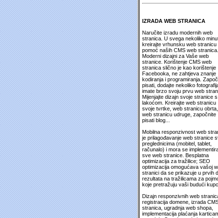
IZRADA WEB STRANICA
Naručite izradu modernih web
stranica. U svega nekoliko minu
kreirajte vrhunsku web stranicu
pomoć naših CMS web stranica
Moderni dizajni za Vaše web
stranice. Korištenje CMS web
stranica slično je kao korištenje
Facebooka, ne zahtjeva znanje
kodiranja i programiranja. Započ
pisati, dodajte nekoliko fotografija
imate brzo svoju prvu web stran
Mijenjajte dizajn svoje stranice s
lakoćom. Kreirajte web stranicu
svoje tvrtke, web stranicu obrta,
web stranicu udruge, započnite
pisati blog...
Mobilna responzivnost web stra
je prilagođavanje web stranice 
preglednicima (mobitel, tablet,
računalo) i mora se implementira
sve web stranice. Besplatna
optimizacija za tražilice; SEO
optimizacija omogućava vašoj 
stranici da se prikazuje u prvih 
rezultata na tražilicama za pojm
koje pretražuju vaši budući kupc
Dizajn responzivnih web stranic
registracija domene, izrada CM
stranica, ugradnja web shopa,
implementacija plaćanja kartica