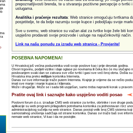
uran
prepoznatljivosti brenda, te u stvaranju pozitivne percepcije o tvrtki 
lama
uslugama.
ja
eb
Analitika i praćenje rezultata
: Web stranice omogućuju tvrtkama da 
posjetitelje, te da bolje razumiju svoje kupce i poboljšaju svoje mark
Sve u svemu, web stranice su važan alat za tvrtke koje žele biti kon
atna
uspješno prodavati svoje proizvode i usluge na najučinkovitiji način.
za
Link na našu ponudu za izradu web stranica - Provjerite!
b
POSEBNA NAPOMENA!
U Hrvatskoj još većina poduzetnika vodi svoje poslove kao i prije desetak godina.
Otvori trgovinu, podjeli vizitke i daje oglase po novinama ili čeka tko će mu slučajno
poslovanjem svaki dan se zatvara sve više tvrtki i gasi sve veći broj obrta. Došla 
Hrvatska ima preko
milijun
korisnika Interneta.
Danas svi sve informacije traže putem Interneta. Krajnje je vrijeme da se nešto po
imati sve manje i manje kupaca i klijenata.
Može i drugačije. Može se i sada biti uspješan, samo treba napraviti korak u pravom
Pratite ovaj link i saznajte kako uspješno voditi posao
Poslovni forum d.o.o. izrađuje CMS web stranice za tvrtke, obrtnike i sve druge pod
aplikacije su web programi prilagođeni potrebama korisnika za jednostavan i brz un
administracijskog sučelja na web stranice. Danas postoji velik broj CMS sistema koji 
samostalnog unošenja sadržaja od strane korisnika. Danas svi traže baš sve informa
nemate web stranice, Vi kao i da ne postojite.