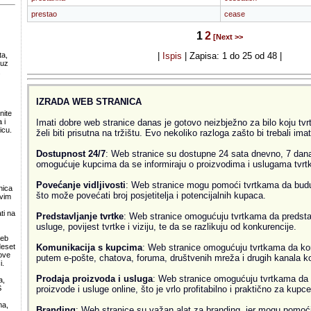
prestao
cease
1
2
[Next >>
ta,
|
Ispis
| Zapisa: 1 do 25 od 48 |
 uz
.
IZRADA WEB STRANICA
nite
Imati dobre web stranice danas je gotovo neizbježno za bilo koju tvrtk
 i
icu.
želi biti prisutna na tržištu. Evo nekoliko razloga zašto bi trebali ima
Dostupnost 24/7
: Web stranice su dostupne 24 sata dnevno, 7 dana
omogućuje kupcima da se informiraju o proizvodima i uslugama tvrtke
Povećanje vidljivosti
: Web stranice mogu pomoći tvrtkama da budu v
nica
što može povećati broj posjetitelja i potencijalnih kupaca.
svim
ti na
Predstavljanje tvrtke
: Web stranice omogućuju tvrtkama da predsta
usluge, povijest tvrtke i viziju, te da se razlikuju od konkurencije.
web
Komunikacija s kupcima
: Web stranice omogućuju tvrtkama da ko
deset
ove
putem e-pošte, chatova, foruma, društvenih mreža i drugih kanala k
i.
Prodaja proizvoda i usluga
: Web stranice omogućuju tvrtkama da 
a,
proizvode i usluge online, što je vrlo profitabilno i praktično za kupce
S
ma,
Branding
: Web stranice su važan alat za branding, jer mogu pomoći