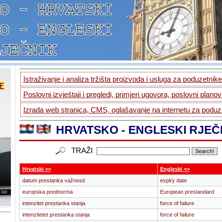
Istraživanje i analiza tržišta proizvoda i usluga za poduzetnike.
Poslovni izvještaji i pregledi, primjeri ugovora, poslovni planovi
Izrada web stranica, CMS, oglašavanje na internetu za poduze
HRVATSKO - ENGLESKI RJEČ
TRAŽI
Hrvatski <>
Engleski <>
datum prestanka važnosti
expiry date
europska prednorma
European prestandard
intenzitet prestanka stanja
force of failure
intenzitetet prestanka stanja
force of failure