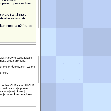
i njezinim proizvodima i
prate i analiziraju
etinške aktivnosti.
kurentne na tržištu, te
 naići. Naravno da sa takvim
su neka druga vremena.
duzmete jer ćete svakim danom
 smjeru.
uzetnike. CMS sistemi ili CMS
os novih sadržaja putem
zadovoljavaju funkciju
cije putem Interneta, i ako