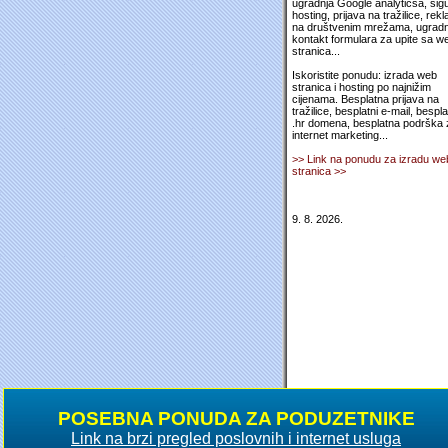
ugradnja Google analyticsa, sig
hosting, prijava na tražilice, rek
na društvenim mrežama, ugradn
kontakt formulara za upite sa w
stranica...
Iskoristite ponudu: izrada web
stranica i hosting po najnižim
cijenama. Besplatna prijava na
tražilice, besplatni e-mail, bespl
.hr domena, besplatna podrška 
internet marketing...
>> Link na ponudu za izradu we
stranica >>
9. 8. 2026.
POSEBNA PONUDA ZA PODUZETNIKE
Link na brzi pregled poslovnih i internet usluga