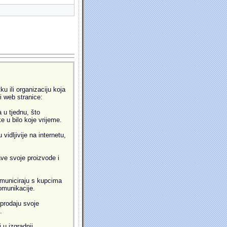
u ili organizaciju koja
ti web stranice:
 u tjednu, što
 u bilo koje vrijeme.
idljivije na internetu,
ve svoje proizvode i
municiraju s kupcima
omunikacije.
prodaju svoje
.
 u izgradnji