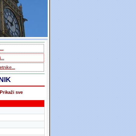
..
...
tnike...
NIK
Prikaži sve