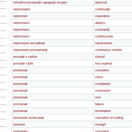
nehotični prestanak napajanja strujom
blackout
neprestalno
continually
neprestan
ceaseless
neprestano
always
neprestano
constantly
neprestano
continuously
neprestano dosađivati
harassment
neprestano promatranje
continuous monitor
prestaje s radom
closed
prestalo važiti
has expired
prestanak
cessation
prestanak
close
prestanak
completion
prestanak
conclusion
prestanak
end
prestanak
failure
prestanak
termination
prestanak poslovanja
cessation of trading
prestani
enough
prestanka
cessation