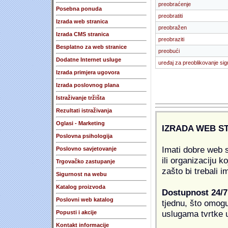
preobraćenje
Posebna ponuda
preobratiti
Izrada web stranica
preobražen
Izrada CMS stranica
preobraziti
Besplatno za web stranice
preobući
Dodatne Internet usluge
uređaj za preoblikovanje sig
Izrada primjera ugovora
Izrada poslovnog plana
Istraživanje tržišta
Rezultati istraživanja
Oglasi - Marketing
IZRADA WEB S
Poslovna psihologija
Imati dobre web s
Poslovno savjetovanje
ili organizaciju k
Trgovačko zastupanje
zašto bi trebali i
Sigurnost na webu
Katalog proizvoda
Dostupnost 24/7
Poslovni web katalog
tjednu, što omogu
uslugama tvrtke u
Popusti i akcije
Kontakt informacije