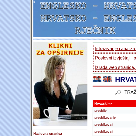
#
Istraživanje i analiz
Poslovni izvještaji i 
Izrada web stranica,
HRVAT
TRAŽ
Hrvatski <>
preobilje
preoblikovanje
preoblikovati
preoblikovati
Naslovna stranica