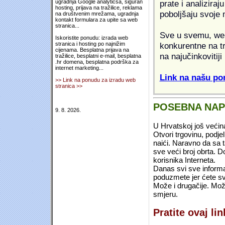
prate i analiziraj
ugradnja Google analyticsa, siguran
hosting, prijava na tražilice, reklama
poboljšaju svoje 
na društvenim mrežama, ugradnja
kontakt formulara za upite sa web
stranica...
Sve u svemu, web 
Iskoristite ponudu: izrada web
konkurentne na tr
stranica i hosting po najnižim
cijenama. Besplatna prijava na
na najučinkovitiji
tražilice, besplatni e-mail, besplatna
.hr domena, besplatna podrška za
internet marketing...
Link na našu pon
>> Link na ponudu za izradu web
stranica >>
POSEBNA NA
9. 8. 2026.
U Hrvatskoj još većin
Otvori trgovinu, podje
naići. Naravno da sa 
sve veći broj obrta.
korisnika Interneta.
Danas svi sve informac
poduzmete jer ćete sv
Može i drugačije. Mož
smjeru.
Pratite ovaj li