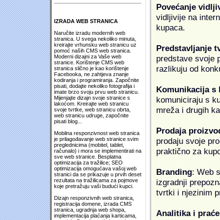
Povećanje vidlji
vidljivije na inte
IZRADA WEB STRANICA
kupaca.
Naručite izradu modernih web
stranica. U svega nekoliko minuta,
kreirajte vrhunsku web stranicu uz
Predstavljanje t
pomoć naših CMS web stranica.
predstave svoje pr
Moderni dizajni za Vaše web
stranice. Korištenje CMS web
razlikuju od konk
stranica slično je kao korištenje
Facebooka, ne zahtjeva znanje
kodiranja i programiranja. Započnite
pisati, dodajte nekoliko fotografija i
Komunikacija s
imate brzo svoju prvu web stranicu.
komuniciraju s k
Mijenjajte dizajn svoje stranice s
lakoćom. Kreirajte web stranicu
mreža i drugih k
svoje tvrtke, web stranicu obrta,
web stranicu udruge, započnite
pisati blog...
Prodaja proizvo
Mobilna responzivnost web stranica
prodaju svoje proi
je prilagođavanje web stranice svim
preglednicima (mobitel, tablet,
praktično za kup
računalo) i mora se implementirati na
sve web stranice. Besplatna
optimizacija za tražilice; SEO
optimizacija omogućava vašoj web
Branding
: Web s
stranici da se prikazuje u prvih deset
izgradnji prepozna
rezultata na tražilicama za pojmove
koje pretražuju vaši budući kupci.
tvrtki i njezinim
Dizajn responzivnih web stranica,
registracija domene, izrada CMS
stranica, ugradnja web shopa,
Analitika i praće
implementacija plaćanja karticama,