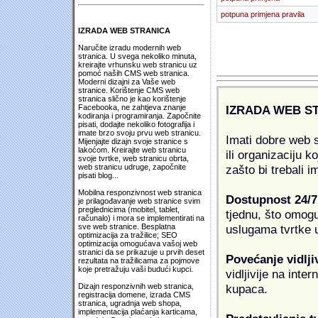
potpuna primjena pravila
IZRADA WEB STRANICA
Naručite izradu modernih web
stranica. U svega nekoliko minuta,
kreirajte vrhunsku web stranicu uz
pomoć naših CMS web stranica.
Moderni dizajni za Vaše web
stranice. Korištenje CMS web
stranica slično je kao korištenje
IZRADA WEB S
Facebooka, ne zahtjeva znanje
kodiranja i programiranja. Započnite
pisati, dodajte nekoliko fotografija i
imate brzo svoju prvu web stranicu.
Imati dobre web s
Mijenjajte dizajn svoje stranice s
lakoćom. Kreirajte web stranicu
ili organizaciju k
svoje tvrtke, web stranicu obrta,
zašto bi trebali i
web stranicu udruge, započnite
pisati blog...
Mobilna responzivnost web stranica
Dostupnost 24/7
je prilagođavanje web stranice svim
preglednicima (mobitel, tablet,
tjednu, što omogu
računalo) i mora se implementirati na
uslugama tvrtke u
sve web stranice. Besplatna
optimizacija za tražilice; SEO
optimizacija omogućava vašoj web
stranici da se prikazuje u prvih deset
Povećanje vidlji
rezultata na tražilicama za pojmove
koje pretražuju vaši budući kupci.
vidljivije na inte
kupaca.
Dizajn responzivnih web stranica,
registracija domene, izrada CMS
stranica, ugradnja web shopa,
implementacija plaćanja karticama,