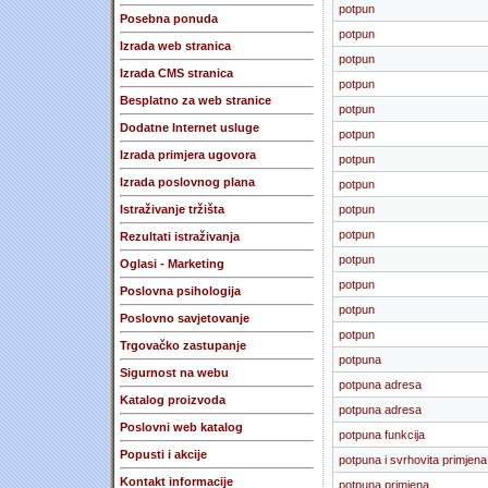
potpun
Posebna ponuda
potpun
Izrada web stranica
potpun
Izrada CMS stranica
potpun
Besplatno za web stranice
potpun
Dodatne Internet usluge
potpun
Izrada primjera ugovora
potpun
Izrada poslovnog plana
potpun
Istraživanje tržišta
potpun
potpun
Rezultati istraživanja
potpun
Oglasi - Marketing
potpun
Poslovna psihologija
potpun
Poslovno savjetovanje
potpun
Trgovačko zastupanje
potpuna
Sigurnost na webu
potpuna adresa
Katalog proizvoda
potpuna adresa
Poslovni web katalog
potpuna funkcija
Popusti i akcije
potpuna i svrhovita primjena
Kontakt informacije
potpuna primjena