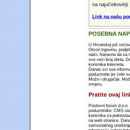
na najučinkovitiji
Link na našu pon
POSEBNA NA
U Hrvatskoj još većin
Otvori trgovinu, podje
naići. Naravno da sa 
sve veći broj obrta.
korisnika Interneta.
Danas svi sve informac
poduzmete jer ćete sv
Može i drugačije. Mož
smjeru.
Pratite ovaj li
Poslovni forum d.o.o. 
poduzetnike. CMS sist
korisnika za jednosta
na web stranice. Dana
samostalnog unošenja 