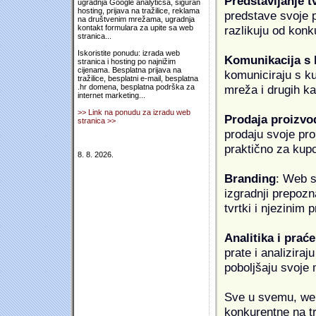
Predstavljanje t
ugradnja Google analyticsa, siguran
hosting, prijava na tražilice, reklama
predstave svoje pr
na društvenim mrežama, ugradnja
razlikuju od konk
kontakt formulara za upite sa web
stranica...
Iskoristite ponudu: izrada web
Komunikacija s
stranica i hosting po najnižim
cijenama. Besplatna prijava na
komuniciraju s k
tražilice, besplatni e-mail, besplatna
mreža i drugih k
.hr domena, besplatna podrška za
internet marketing...
>> Link na ponudu za izradu web
Prodaja proizvo
stranica >>
prodaju svoje proi
praktično za kup
8. 8. 2026.
Branding
: Web s
izgradnji prepozna
tvrtki i njezinim
Analitika i praće
prate i analiziraj
poboljšaju svoje 
Sve u svemu, web 
konkurentne na tr