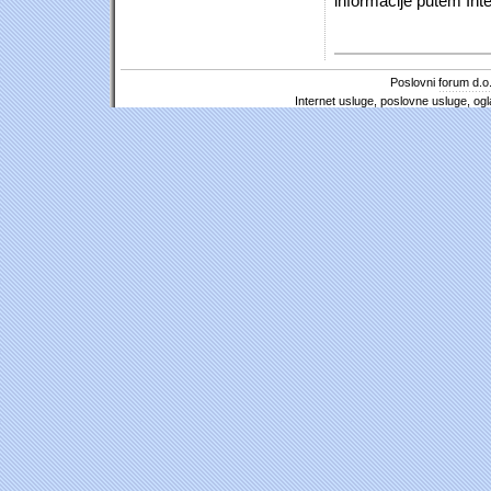
informacije putem Inte
Poslovni forum d.o.
Internet usluge, poslovne usluge, ogl