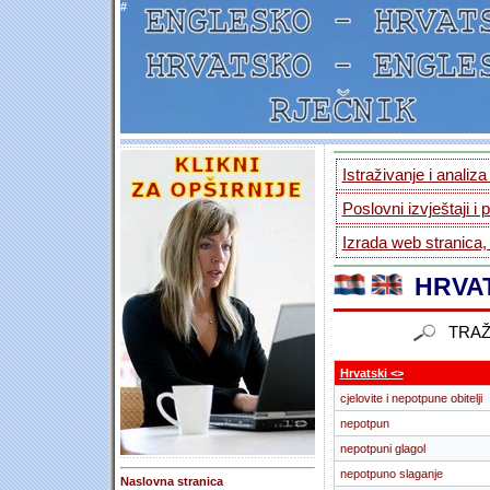
#
Istraživanje i analiz
Poslovni izvještaji i 
Izrada web stranica,
HRVAT
TRAŽ
Hrvatski <>
cjelovite i nepotpune obitelji
nepotpun
nepotpuni glagol
nepotpuno slaganje
Naslovna stranica