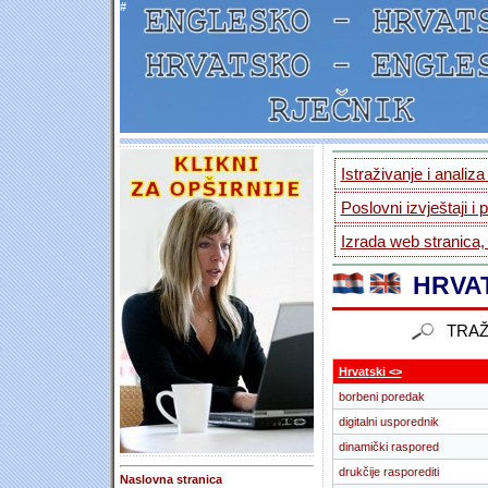
#
Istraživanje i analiz
Poslovni izvještaji i 
Izrada web stranica,
HRVAT
TRAŽ
Hrvatski <>
borbeni poredak
digitalni usporednik
dinamički raspored
drukčije rasporediti
Naslovna stranica