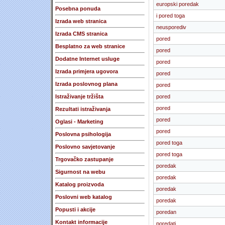
europski poredak
Posebna ponuda
i pored toga
Izrada web stranica
neusporediv
Izrada CMS stranica
pored
Besplatno za web stranice
pored
Dodatne Internet usluge
pored
Izrada primjera ugovora
pored
Izrada poslovnog plana
pored
Istraživanje tržišta
pored
pored
Rezultati istraživanja
pored
Oglasi - Marketing
pored
Poslovna psihologija
pored toga
Poslovno savjetovanje
pored toga
Trgovačko zastupanje
poredak
Sigurnost na webu
poredak
Katalog proizvoda
poredak
Poslovni web katalog
poredak
Popusti i akcije
poredan
Kontakt informacije
poredati