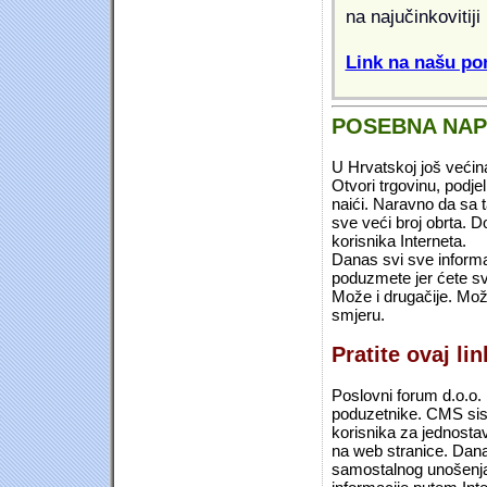
na najučinkovitiji
Link na našu pon
POSEBNA NA
U Hrvatskoj još većin
Otvori trgovinu, podje
naići. Naravno da sa 
sve veći broj obrta.
korisnika Interneta.
Danas svi sve informac
poduzmete jer ćete sv
Može i drugačije. Mož
smjeru.
Pratite ovaj li
Poslovni forum d.o.o. 
poduzetnike. CMS sist
korisnika za jednosta
na web stranice. Dana
samostalnog unošenja 