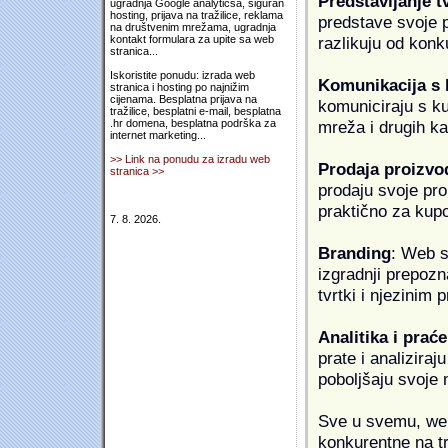
Predstavljanje t
ugradnja Google analyticsa, siguran
hosting, prijava na tražilice, reklama
predstave svoje pr
na društvenim mrežama, ugradnja
razlikuju od konk
kontakt formulara za upite sa web
stranica...
Iskoristite ponudu: izrada web
Komunikacija s
stranica i hosting po najnižim
cijenama. Besplatna prijava na
komuniciraju s k
tražilice, besplatni e-mail, besplatna
mreža i drugih k
.hr domena, besplatna podrška za
internet marketing...
>> Link na ponudu za izradu web
Prodaja proizvo
stranica >>
prodaju svoje proi
praktično za kup
7. 8. 2026.
Branding
: Web s
izgradnji prepozna
tvrtki i njezinim
Analitika i praće
prate i analiziraj
poboljšaju svoje 
Sve u svemu, web 
konkurentne na tr