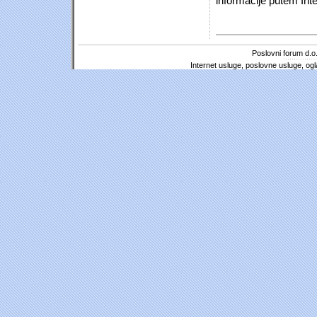
informacije putem Inte
Poslovni forum d.o.
Internet usluge, poslovne usluge, ogl