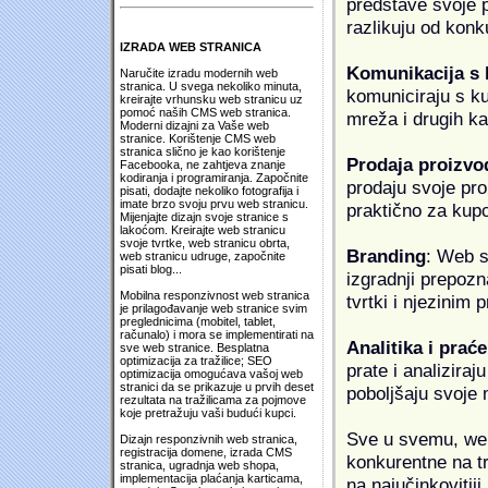
predstave svoje pr
razlikuju od konk
IZRADA WEB STRANICA
Komunikacija s
Naručite izradu modernih web
stranica. U svega nekoliko minuta,
komuniciraju s k
kreirajte vrhunsku web stranicu uz
pomoć naših CMS web stranica.
mreža i drugih k
Moderni dizajni za Vaše web
stranice. Korištenje CMS web
stranica slično je kao korištenje
Prodaja proizvo
Facebooka, ne zahtjeva znanje
kodiranja i programiranja. Započnite
prodaju svoje proi
pisati, dodajte nekoliko fotografija i
imate brzo svoju prvu web stranicu.
praktično za kup
Mijenjajte dizajn svoje stranice s
lakoćom. Kreirajte web stranicu
svoje tvrtke, web stranicu obrta,
Branding
: Web s
web stranicu udruge, započnite
pisati blog...
izgradnji prepozna
Mobilna responzivnost web stranica
tvrtki i njezinim
je prilagođavanje web stranice svim
preglednicima (mobitel, tablet,
računalo) i mora se implementirati na
Analitika i praće
sve web stranice. Besplatna
optimizacija za tražilice; SEO
prate i analiziraj
optimizacija omogućava vašoj web
stranici da se prikazuje u prvih deset
poboljšaju svoje 
rezultata na tražilicama za pojmove
koje pretražuju vaši budući kupci.
Sve u svemu, web 
Dizajn responzivnih web stranica,
registracija domene, izrada CMS
konkurentne na tr
stranica, ugradnja web shopa,
implementacija plaćanja karticama,
na najučinkovitiji