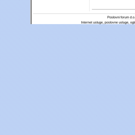
Poslovni forum d.o.
Internet usluge, poslovne usluge, ogl