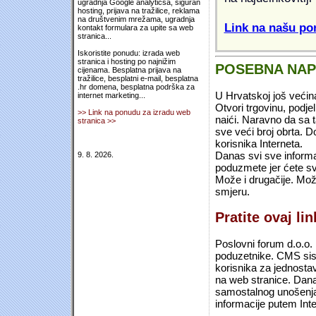
ugradnja Google analyticsa, siguran
hosting, prijava na tražilice, reklama
na društvenim mrežama, ugradnja
Link na našu pon
kontakt formulara za upite sa web
stranica...
Iskoristite ponudu: izrada web
stranica i hosting po najnižim
POSEBNA NA
cijenama. Besplatna prijava na
tražilice, besplatni e-mail, besplatna
.hr domena, besplatna podrška za
U Hrvatskoj još većin
internet marketing...
Otvori trgovinu, podje
>> Link na ponudu za izradu web
naići. Naravno da sa 
stranica >>
sve veći broj obrta.
korisnika Interneta.
Danas svi sve informac
9. 8. 2026.
poduzmete jer ćete sv
Može i drugačije. Mož
smjeru.
Pratite ovaj li
Poslovni forum d.o.o. 
poduzetnike. CMS sist
korisnika za jednosta
na web stranice. Dana
samostalnog unošenja 
informacije putem Inte