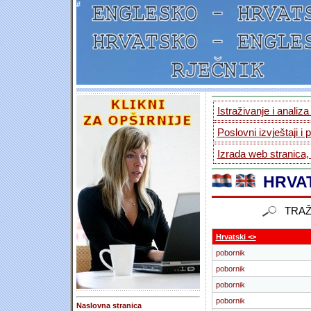
#
Istraživanje i analiz
Poslovni izvještaji i 
Izrada web stranica,
HRVAT
TRAŽ
Hrvatski <>
pobornik
pobornik
pobornik
pobornik
Naslovna stranica