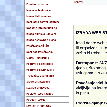
pobornik
Posebna ponuda
Izrada web stranica
Izrada CMS stranica
Besplatno za web stranice
Dodatne Internet usluge
IZRADA WEB S
Izrada primjera ugovora
Izrada poslovnog plana
Imati dobre web s
Istraživanje tržišta
ili organizaciju k
zašto bi trebali i
Rezultati istraživanja
Oglasi - Marketing
Dostupnost 24/7
Poslovna psihologija
tjednu, što omogu
Poslovno savjetovanje
uslugama tvrtke u
Trgovačko zastupanje
Sigurnost na webu
Povećanje vidlji
vidljivije na inte
Katalog proizvoda
kupaca.
Poslovni web katalog
Popusti i akcije
Predstavljanje t
Kontakt informacije