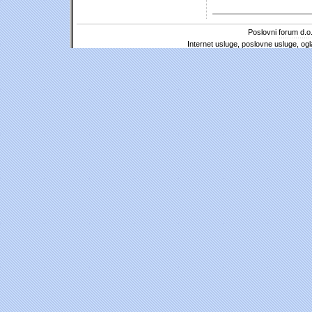
Poslovni forum d.o.
Internet usluge, poslovne usluge, ogl