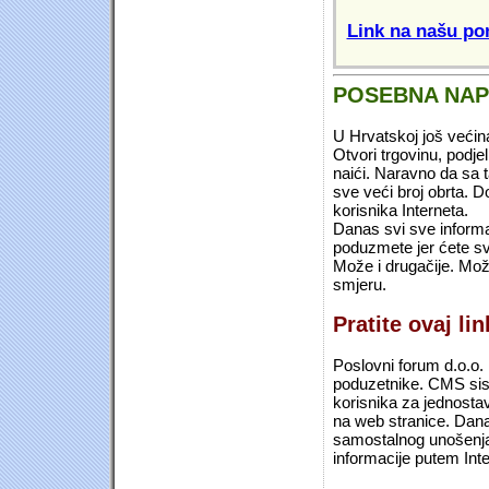
Link na našu pon
POSEBNA NA
U Hrvatskoj još većin
Otvori trgovinu, podje
naići. Naravno da sa 
sve veći broj obrta.
korisnika Interneta.
Danas svi sve informac
poduzmete jer ćete sv
Može i drugačije. Mož
smjeru.
Pratite ovaj li
Poslovni forum d.o.o. 
poduzetnike. CMS sist
korisnika za jednosta
na web stranice. Dana
samostalnog unošenja 
informacije putem Inte