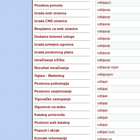
odbijajući
Posebna ponuda
odbijanja
Izrada web stranica
odbijanje
Izrada CMS stranica
odbijanje
Besplatno za web stranice
odbijanje
Dodatne Internet usluge
odbijanje
Izrada primjera ugovora
odbijanje
Izrada poslovnog plana
odbijanje
Istraživanje tržišta
odbijanje
odbijanje lopte
Rezultati istraživanja
odbijanjem
Oglasi - Marketing
odbijati
Poslovna psihologija
odbijati
Poslovno savjetovanje
odbijati
Trgovačko zastupanje
odbijati
Sigurnost na webu
odbijati
Katalog proizvoda
odbijati
Poslovni web katalog
odbijati
Popusti i akcije
odbijati (se)
Kontakt informacije
odbijati se