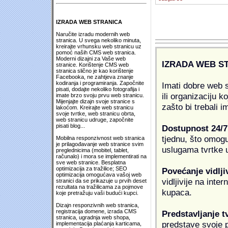
IZRADA WEB STRANICA
Naručite izradu modernih web
stranica. U svega nekoliko minuta,
kreirajte vrhunsku web stranicu uz
pomoć naših CMS web stranica.
Moderni dizajni za Vaše web
IZRADA WEB S
stranice. Korištenje CMS web
stranica slično je kao korištenje
Facebooka, ne zahtjeva znanje
kodiranja i programiranja. Započnite
Imati dobre web s
pisati, dodajte nekoliko fotografija i
ili organizaciju k
imate brzo svoju prvu web stranicu.
Mijenjajte dizajn svoje stranice s
zašto bi trebali i
lakoćom. Kreirajte web stranicu
svoje tvrtke, web stranicu obrta,
web stranicu udruge, započnite
pisati blog...
Dostupnost 24/7
tjednu, što omogu
Mobilna responzivnost web stranica
je prilagođavanje web stranice svim
uslugama tvrtke u
preglednicima (mobitel, tablet,
računalo) i mora se implementirati na
sve web stranice. Besplatna
optimizacija za tražilice; SEO
Povećanje vidlji
optimizacija omogućava vašoj web
vidljivije na inte
stranici da se prikazuje u prvih deset
rezultata na tražilicama za pojmove
kupaca.
koje pretražuju vaši budući kupci.
Dizajn responzivnih web stranica,
registracija domene, izrada CMS
Predstavljanje t
stranica, ugradnja web shopa,
predstave svoje pr
implementacija plaćanja karticama,