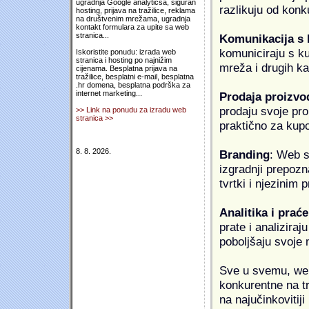
ugradnja Google analyticsa, siguran
razlikuju od konk
hosting, prijava na tražilice, reklama
na društvenim mrežama, ugradnja
kontakt formulara za upite sa web
stranica...
Komunikacija s
komuniciraju s k
Iskoristite ponudu: izrada web
stranica i hosting po najnižim
mreža i drugih k
cijenama. Besplatna prijava na
tražilice, besplatni e-mail, besplatna
.hr domena, besplatna podrška za
internet marketing...
Prodaja proizvo
prodaju svoje proi
>> Link na ponudu za izradu web
stranica >>
praktično za kup
8. 8. 2026.
Branding
: Web s
izgradnji prepozna
tvrtki i njezinim
Analitika i praće
prate i analiziraj
poboljšaju svoje 
Sve u svemu, web 
konkurentne na tr
na najučinkovitiji