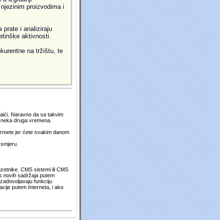
i njezinim proizvodima i
prate i analiziraju
etinške aktivnosti.
kurentne na tržištu, te
 naići. Naravno da sa takvim
su neka druga vremena.
duzmete jer ćete svakim danom
 smjeru.
uzetnike. CMS sistemi ili CMS
os novih sadržaja putem
zadovoljavaju funkciju
cije putem Interneta, i ako