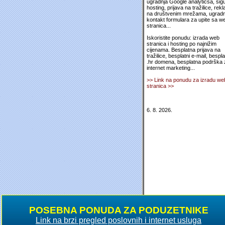
ugradnja Google analyticsa, sig
hosting, prijava na tražilice, rek
na društvenim mrežama, ugradn
kontakt formulara za upite sa w
stranica...
Iskoristite ponudu: izrada web
stranica i hosting po najnižim
cijenama. Besplatna prijava na
tražilice, besplatni e-mail, bespl
.hr domena, besplatna podrška 
internet marketing...
>> Link na ponudu za izradu we
stranica >>
6. 8. 2026.
POSEBNA PONUDA ZA PODUZETNIKE
Link na brzi pregled poslovnih i internet usluga