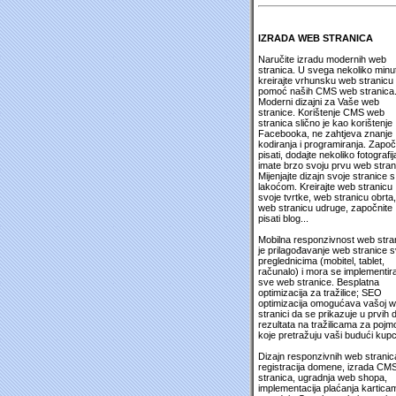
IZRADA WEB STRANICA
Naručite izradu modernih web
stranica. U svega nekoliko minu
kreirajte vrhunsku web stranicu
pomoć naših CMS web stranica
Moderni dizajni za Vaše web
stranice. Korištenje CMS web
stranica slično je kao korištenje
Facebooka, ne zahtjeva znanje
kodiranja i programiranja. Započ
pisati, dodajte nekoliko fotografija
imate brzo svoju prvu web stran
Mijenjajte dizajn svoje stranice s
lakoćom. Kreirajte web stranicu
svoje tvrtke, web stranicu obrta,
web stranicu udruge, započnite
pisati blog...
Mobilna responzivnost web stra
je prilagođavanje web stranice 
preglednicima (mobitel, tablet,
računalo) i mora se implementira
sve web stranice. Besplatna
optimizacija za tražilice; SEO
optimizacija omogućava vašoj 
stranici da se prikazuje u prvih 
rezultata na tražilicama za pojm
koje pretražuju vaši budući kupc
Dizajn responzivnih web stranic
registracija domene, izrada CM
stranica, ugradnja web shopa,
implementacija plaćanja kartica