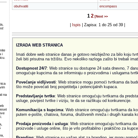
obuhvatiti
encompass
1
2
[Next >>
ta,
|
Ispis
| Zapisa: 1 do 25 od 39 |
 uz
.
IZRADA WEB STRANICA
nite
Imati dobre web stranice danas je gotovo neizbježno za bilo koju tvrtk
 i
icu.
želi biti prisutna na tržištu. Evo nekoliko razloga zašto bi trebali ima
Dostupnost 24/7
: Web stranice su dostupne 24 sata dnevno, 7 dana
omogućuje kupcima da se informiraju o proizvodima i uslugama tvrtke
Povećanje vidljivosti
: Web stranice mogu pomoći tvrtkama da budu v
nica
što može povećati broj posjetitelja i potencijalnih kupaca.
svim
ti na
Predstavljanje tvrtke
: Web stranice omogućuju tvrtkama da predsta
usluge, povijest tvrtke i viziju, te da se razlikuju od konkurencije.
web
Komunikacija s kupcima
: Web stranice omogućuju tvrtkama da ko
deset
ove
putem e-pošte, chatova, foruma, društvenih mreža i drugih kanala k
i.
Prodaja proizvoda i usluga
: Web stranice omogućuju tvrtkama da 
a,
proizvode i usluge online, što je vrlo profitabilno i praktično za kupce
S
ma,
Branding
: Web stranice su važan alat za branding, jer mogu pomoći