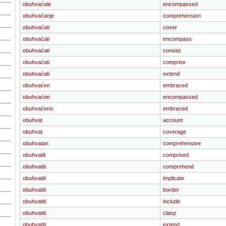
obuhvaćale
encompassed
obuhvaćanje
comprehension
obuhvaćati
cover
obuhvaćati
encompass
obuhvaćati
consist
obuhvaćati
comprise
obuhvaćati
extend
obuhvaćen
embraced
obuhvaćen
encompassed
obuhvaćeno
embraced
obuhvat
account
obuhvat
coverage
obuhvatan
comprehensive
obuhvatili
comprised
obuhvatiti
comprehend
obuhvatiti
implicate
obuhvatiti
border
obuhvatiti
include
obuhvatiti
clasp
obuhvatiti
extend