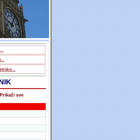
..
...
tnike...
NIK
Prikaži sve