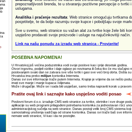
uran
prepoznatljivosti brenda, te u stvaranju pozitivne percepcije o tvrtki 
lama
uslugama.
ja
eb
Analitika i praćenje rezultata
: Web stranice omogućuju tvrtkama da 
posjetitelje, te da bolje razumiju svoje kupce i poboljšaju svoje mark
Sve u svemu, web stranice su važan alat za tvrtke koje žele biti kon
atna
uspješno prodavati svoje proizvode i usluge na najučinkovitiji način.
za
Link na našu ponudu za izradu web stranica - Provjerite!
b
POSEBNA NAPOMENA!
U Hrvatskoj još većina poduzetnika vodi svoje poslove kao i prije desetak godina.
Otvori trgovinu, podjeli vizitke i daje oglase po novinama ili čeka tko će mu slučajno
poslovanjem svaki dan se zatvara sve više tvrtki i gasi sve veći broj obrta. Došla 
Hrvatska ima preko
milijun
korisnika Interneta.
Danas svi sve informacije traže putem Interneta. Krajnje je vrijeme da se nešto po
imati sve manje i manje kupaca i klijenata.
Može i drugačije. Može se i sada biti uspješan, samo treba napraviti korak u pravom
Pratite ovaj link i saznajte kako uspješno voditi posao
Poslovni forum d.o.o. izrađuje CMS web stranice za tvrtke, obrtnike i sve druge pod
aplikacije su web programi prilagođeni potrebama korisnika za jednostavan i brz un
administracijskog sučelja na web stranice. Danas postoji velik broj CMS sistema koji 
samostalnog unošenja sadržaja od strane korisnika. Danas svi traže baš sve informa
nemate web stranice, Vi kao i da ne postojite.