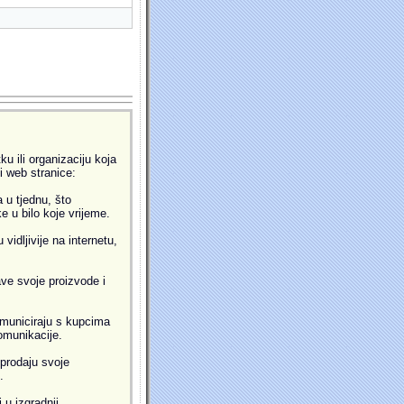
u ili organizaciju koja
ti web stranice:
 u tjednu, što
 u bilo koje vrijeme.
idljivije na internetu,
ve svoje proizvode i
municiraju s kupcima
omunikacije.
prodaju svoje
.
 u izgradnji