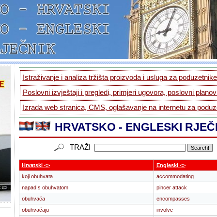
Istraživanje i analiza tržišta proizvoda i usluga za poduzetnike.
Poslovni izvještaji i pregledi, primjeri ugovora, poslovni planovi
Izrada web stranica, CMS, oglašavanje na internetu za poduze
HRVATSKO - ENGLESKI RJEČ
TRAŽI
Hrvatski <>
Engleski <>
koji obuhvata
accommodating
napad s obuhvatom
pincer attack
obuhvaća
encompasses
obuhvaćaju
involve