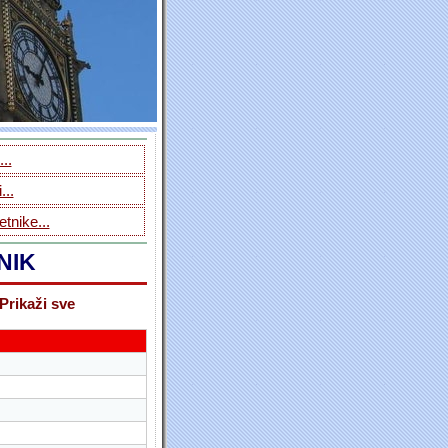
..
...
tnike...
NIK
Prikaži sve