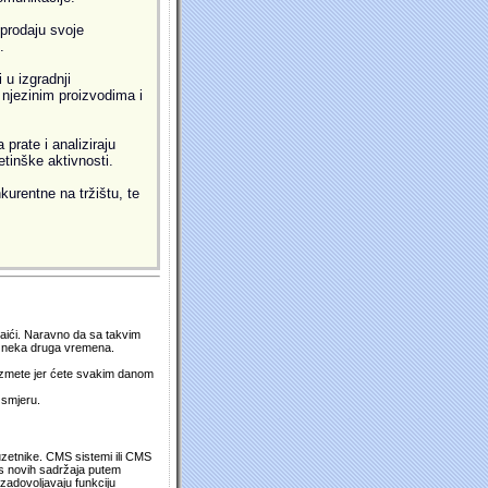
prodaju svoje
.
 u izgradnji
i njezinim proizvodima i
prate i analiziraju
etinške aktivnosti.
kurentne na tržištu, te
 naići. Naravno da sa takvim
su neka druga vremena.
duzmete jer ćete svakim danom
 smjeru.
uzetnike. CMS sistemi ili CMS
os novih sadržaja putem
zadovoljavaju funkciju