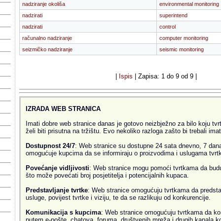
nadziranje okoliša
environmental monitoring
nadzirati
superintend
nadzirati
control
računalno nadziranje
computer monitoring
seizmičko nadziranje
seismic monitoring
|
Ispis
| Zapisa: 1 do 9 od 9 |
IZRADA WEB STRANICA
Imati dobre web stranice danas je gotovo neizbježno za bilo koju tvrtk
želi biti prisutna na tržištu. Evo nekoliko razloga zašto bi trebali ima
Dostupnost 24/7
: Web stranice su dostupne 24 sata dnevno, 7 dana
omogućuje kupcima da se informiraju o proizvodima i uslugama tvrtke
Povećanje vidljivosti
: Web stranice mogu pomoći tvrtkama da budu v
što može povećati broj posjetitelja i potencijalnih kupaca.
Predstavljanje tvrtke
: Web stranice omogućuju tvrtkama da predsta
usluge, povijest tvrtke i viziju, te da se razlikuju od konkurencije.
Komunikacija s kupcima
: Web stranice omogućuju tvrtkama da ko
putem e-pošte, chatova, foruma, društvenih mreža i drugih kanala k