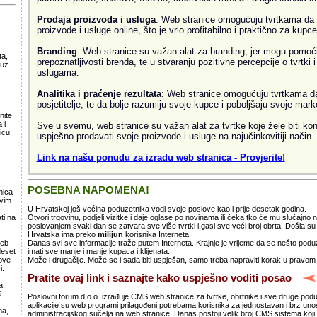
Prodaja proizvoda i usluga
: Web stranice omogućuju tvrtkama da 
proizvode i usluge online, što je vrlo profitabilno i praktično za kupce
Branding
: Web stranice su važan alat za branding, jer mogu pomoći
ta,
prepoznatljivosti brenda, te u stvaranju pozitivne percepcije o tvrtki 
 uz
uslugama.
.
Analitika i praćenje rezultata
: Web stranice omogućuju tvrtkama da 
posjetitelje, te da bolje razumiju svoje kupce i poboljšaju svoje mark
nite
 i
Sve u svemu, web stranice su važan alat za tvrtke koje žele biti kon
icu.
uspješno prodavati svoje proizvode i usluge na najučinkovitiji način.
Link na našu ponudu za izradu web stranica - Provjerite!
POSEBNA NAPOMENA!
nica
svim
U Hrvatskoj još većina poduzetnika vodi svoje poslove kao i prije desetak godina.
Otvori trgovinu, podjeli vizitke i daje oglase po novinama ili čeka tko će mu slučajno
ti na
poslovanjem svaki dan se zatvara sve više tvrtki i gasi sve veći broj obrta. Došla 
Hrvatska ima preko
milijun
korisnika Interneta.
Danas svi sve informacije traže putem Interneta. Krajnje je vrijeme da se nešto po
web
imati sve manje i manje kupaca i klijenata.
deset
Može i drugačije. Može se i sada biti uspješan, samo treba napraviti korak u pravom
ove
i.
Pratite ovaj link i saznajte kako uspješno voditi posao
a,
S
Poslovni forum d.o.o. izrađuje CMS web stranice za tvrtke, obrtnike i sve druge pod
aplikacije su web programi prilagođeni potrebama korisnika za jednostavan i brz un
ma,
administracijskog sučelja na web stranice. Danas postoji velik broj CMS sistema koji 