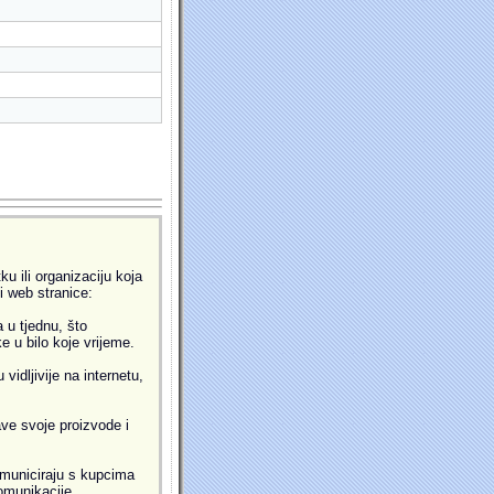
u ili organizaciju koja
ti web stranice:
 u tjednu, što
 u bilo koje vrijeme.
idljivije na internetu,
ve svoje proizvode i
municiraju s kupcima
omunikacije.