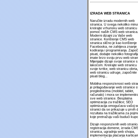
IZRADA WEB STRANICA
Naručite izradu modernih web
stranica. U svega nekoliko minu
kreirajte vrhunsku web stranicu
pomoć naših CMS web stranica
Moderni dizajni za Vaše web
stranice. Korištenje CMS web
stranica slično je kao korištenje
Facebooka, ne zahtjeva znanje
kodiranja i programiranja. Započ
pisati, dodajte nekoliko fotografija
imate brzo svoju prvu web stran
Mijenjajte dizajn svoje stranice s
lakoćom. Kreirajte web stranicu
svoje tvrtke, web stranicu obrta,
web stranicu udruge, započnite
pisati blog...
Mobilna responzivnost web stra
je prilagođavanje web stranice 
preglednicima (mobitel, tablet,
računalo) i mora se implementira
sve web stranice. Besplatna
optimizacija za tražilice; SEO
optimizacija omogućava vašoj 
stranici da se prikazuje u prvih 
rezultata na tražilicama za pojm
koje pretražuju vaši budući kupc
Dizajn responzivnih web stranic
registracija domene, izrada CM
stranica, ugradnja web shopa,
implementacija plaćanja kartica