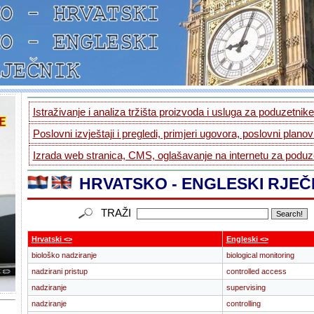
Istraživanje i analiza tržišta proizvoda i usluga za poduzetnike.
Poslovni izvještaji i pregledi, primjeri ugovora, poslovni planovi
Izrada web stranica, CMS, oglašavanje na internetu za poduze
HRVATSKO - ENGLESKI RJEČ
TRAŽI
Hrvatski <>
Engleski <>
biološko nadziranje
biological monitoring
nadzirani pristup
controlled access
nadziranje
supervising
nadziranje
controlling