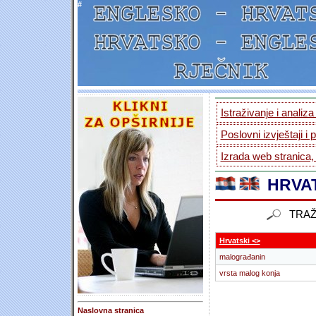
#
Istraživanje i analiz
Poslovni izvještaji i 
Izrada web stranica,
HRVAT
TRAŽ
Hrvatski <>
malograđanin
vrsta malog konja
Naslovna stranica