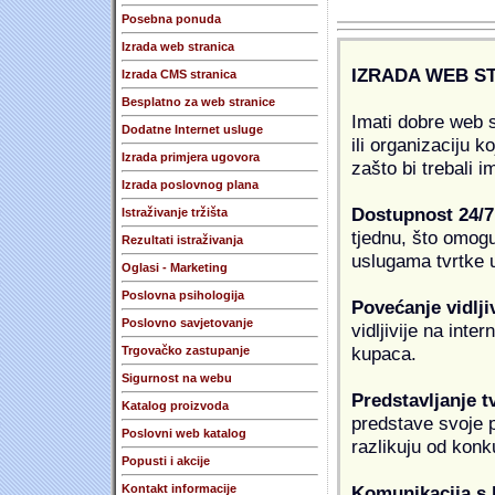
Posebna ponuda
Izrada web stranica
IZRADA WEB S
Izrada CMS stranica
Besplatno za web stranice
Imati dobre web s
Dodatne Internet usluge
ili organizaciju k
Izrada primjera ugovora
zašto bi trebali i
Izrada poslovnog plana
Dostupnost 24/7
Istraživanje tržišta
tjednu, što omogu
Rezultati istraživanja
uslugama tvrtke u
Oglasi - Marketing
Poslovna psihologija
Povećanje vidlji
Poslovno savjetovanje
vidljivije na inte
kupaca.
Trgovačko zastupanje
Sigurnost na webu
Predstavljanje t
Katalog proizvoda
predstave svoje pr
Poslovni web katalog
razlikuju od konk
Popusti i akcije
Komunikacija s
Kontakt informacije