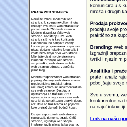
komuniciraju s k
mreža i drugih k
IZRADA WEB STRANICA
Naručite izradu modernih web
Prodaja proizvo
stranica. U svega nekoliko minuta,
kreirajte vrhunsku web stranicu uz
prodaju svoje proi
pomoć naših CMS web stranica.
Moderni dizajni za Vaše web
praktično za kup
stranice. Korištenje CMS web
stranica slično je kao korištenje
Facebooka, ne zahtjeva znanje
Branding
: Web s
kodiranja i programiranja. Započnite
pisati, dodajte nekoliko fotografija i
izgradnji prepozna
imate brzo svoju prvu web stranicu.
Mijenjajte dizajn svoje stranice s
tvrtki i njezinim
lakoćom. Kreirajte web stranicu
svoje tvrtke, web stranicu obrta,
web stranicu udruge, započnite
Analitika i praće
pisati blog...
prate i analiziraj
Mobilna responzivnost web stranica
je prilagođavanje web stranice svim
poboljšaju svoje 
preglednicima (mobitel, tablet,
računalo) i mora se implementirati na
sve web stranice. Besplatna
Sve u svemu, web 
optimizacija za tražilice; SEO
optimizacija omogućava vašoj web
konkurentne na tr
stranici da se prikazuje u prvih deset
rezultata na tražilicama za pojmove
na najučinkovitiji
koje pretražuju vaši budući kupci.
Dizajn responzivnih web stranica,
Link na našu pon
registracija domene, izrada CMS
stranica, ugradnja web shopa,
implementacija plaćanja karticama,