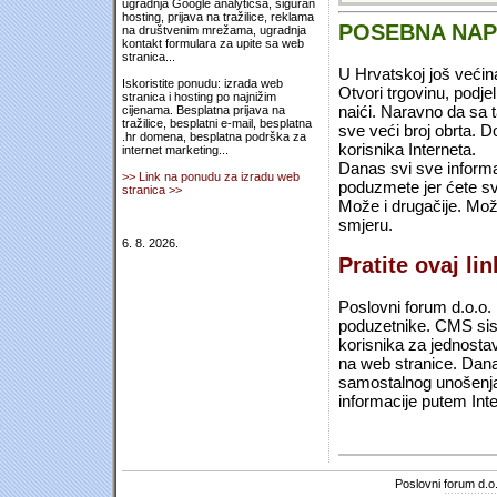
ugradnja Google analyticsa, siguran
hosting, prijava na tražilice, reklama
POSEBNA NA
na društvenim mrežama, ugradnja
kontakt formulara za upite sa web
stranica...
U Hrvatskoj još većin
Iskoristite ponudu: izrada web
Otvori trgovinu, podje
stranica i hosting po najnižim
naići. Naravno da sa 
cijenama. Besplatna prijava na
tražilice, besplatni e-mail, besplatna
sve veći broj obrta.
.hr domena, besplatna podrška za
korisnika Interneta.
internet marketing...
Danas svi sve informac
>> Link na ponudu za izradu web
poduzmete jer ćete sv
stranica >>
Može i drugačije. Mož
smjeru.
6. 8. 2026.
Pratite ovaj li
Poslovni forum d.o.o. 
poduzetnike. CMS sist
korisnika za jednosta
na web stranice. Dana
samostalnog unošenja 
informacije putem Inte
Poslovni forum d.o.