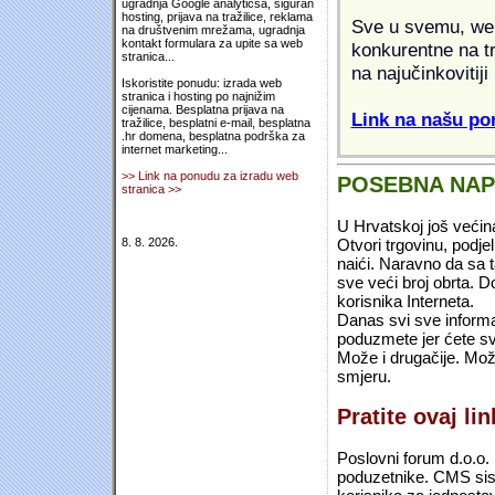
ugradnja Google analyticsa, siguran
hosting, prijava na tražilice, reklama
Sve u svemu, web 
na društvenim mrežama, ugradnja
kontakt formulara za upite sa web
konkurentne na tr
stranica...
na najučinkovitiji
Iskoristite ponudu: izrada web
stranica i hosting po najnižim
cijenama. Besplatna prijava na
Link na našu pon
tražilice, besplatni e-mail, besplatna
.hr domena, besplatna podrška za
internet marketing...
>> Link na ponudu za izradu web
POSEBNA NA
stranica >>
U Hrvatskoj još većin
Otvori trgovinu, podje
8. 8. 2026.
naići. Naravno da sa 
sve veći broj obrta.
korisnika Interneta.
Danas svi sve informac
poduzmete jer ćete sv
Može i drugačije. Mož
smjeru.
Pratite ovaj li
Poslovni forum d.o.o. 
poduzetnike. CMS sist