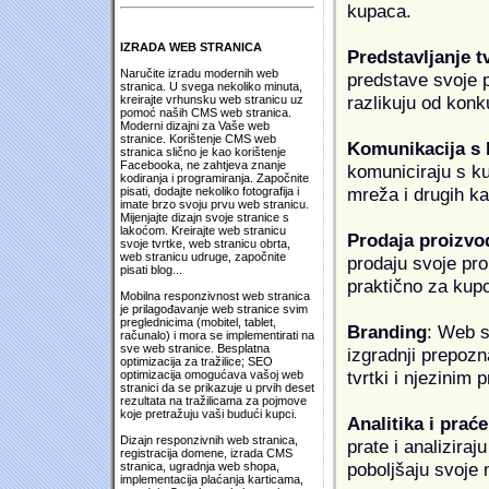
kupaca.
IZRADA WEB STRANICA
Predstavljanje t
Naručite izradu modernih web
predstave svoje pr
stranica. U svega nekoliko minuta,
razlikuju od konk
kreirajte vrhunsku web stranicu uz
pomoć naših CMS web stranica.
Moderni dizajni za Vaše web
stranice. Korištenje CMS web
Komunikacija s
stranica slično je kao korištenje
Facebooka, ne zahtjeva znanje
komuniciraju s k
kodiranja i programiranja. Započnite
mreža i drugih k
pisati, dodajte nekoliko fotografija i
imate brzo svoju prvu web stranicu.
Mijenjajte dizajn svoje stranice s
lakoćom. Kreirajte web stranicu
Prodaja proizvo
svoje tvrtke, web stranicu obrta,
web stranicu udruge, započnite
prodaju svoje proi
pisati blog...
praktično za kup
Mobilna responzivnost web stranica
je prilagođavanje web stranice svim
preglednicima (mobitel, tablet,
Branding
: Web s
računalo) i mora se implementirati na
sve web stranice. Besplatna
izgradnji prepozna
optimizacija za tražilice; SEO
tvrtki i njezinim
optimizacija omogućava vašoj web
stranici da se prikazuje u prvih deset
rezultata na tražilicama za pojmove
koje pretražuju vaši budući kupci.
Analitika i praće
Dizajn responzivnih web stranica,
prate i analiziraj
registracija domene, izrada CMS
poboljšaju svoje 
stranica, ugradnja web shopa,
implementacija plaćanja karticama,