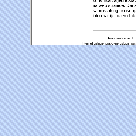
korisnika za jednosta
na web stranice. Dana
samostalnog unošenja 
informacije putem Inte
Poslovni forum d.o.
Internet usluge, poslovne usluge, ogl