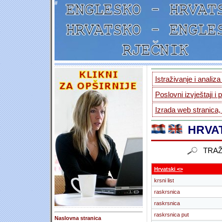
#
Istraživanje i analiz
Poslovni izvještaji i 
Izrada web stranica,
HRVAT
TRAŽ
Hrvatski <>
krsni list
raskrsnica
raskrsnica
raskrsnica put
Naslovna stranica