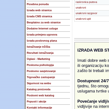
raskrsnica puteva
Posebna ponuda
unakrsni
Izrada web stranica
unakrsni razgovor
Izrada CMS stranica
unakrsni upit
Besplatno za web stranice
Dodatne Internet usluge
Izrada primjera ugovora
Izrada poslovnog plana
Istraživanje tržišta
IZRADA WEB S
Rezultati istraživanja
Oglasi - Marketing
Imati dobre web s
ili organizaciju k
Poslovna psihologija
zašto bi trebali i
Poslovno savjetovanje
Trgovačko zastupanje
Dostupnost 24/7
Sigurnost na webu
tjednu, što omogu
Katalog proizvoda
uslugama tvrtke u
Poslovni web katalog
Povećanje vidlji
Popusti i akcije
vidljivije na inte
Kontakt informacije