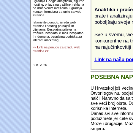
ugradnja Google analyticsa, siguran
hosting, prijava na tražilice, reklama
na društvenim mrežama, ugradnja
Analitika i praće
kontakt formulara za upite sa web
prate i analiziraj
stranica...
poboljšaju svoje 
Iskoristite ponudu: izrada web
stranica i hosting po najnižim
cijenama. Besplatna prijava na
tražilice, besplatni e-mail, besplatna
Sve u svemu, web 
.hr domena, besplatna podrška za
konkurentne na tr
internet marketing...
na najučinkovitiji
>> Link na ponudu za izradu web
stranica >>
Link na našu pon
8. 8. 2026.
POSEBNA NA
U Hrvatskoj još većin
Otvori trgovinu, podje
naići. Naravno da sa 
sve veći broj obrta.
korisnika Interneta.
Danas svi sve informac
poduzmete jer ćete sv
Može i drugačije. Mož
smjeru.