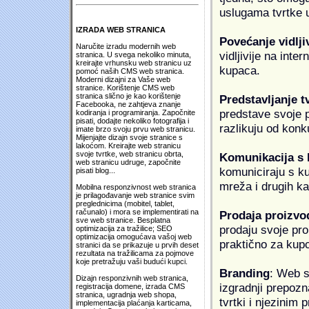
uslugama tvrtke u
IZRADA WEB STRANICA
Povećanje vidlji
Naručite izradu modernih web
vidljivije na inte
stranica. U svega nekoliko minuta,
kreirajte vrhunsku web stranicu uz
kupaca.
pomoć naših CMS web stranica.
Moderni dizajni za Vaše web
stranice. Korištenje CMS web
stranica slično je kao korištenje
Predstavljanje t
Facebooka, ne zahtjeva znanje
predstave svoje pr
kodiranja i programiranja. Započnite
pisati, dodajte nekoliko fotografija i
razlikuju od konk
imate brzo svoju prvu web stranicu.
Mijenjajte dizajn svoje stranice s
lakoćom. Kreirajte web stranicu
svoje tvrtke, web stranicu obrta,
Komunikacija s
web stranicu udruge, započnite
komuniciraju s k
pisati blog...
mreža i drugih k
Mobilna responzivnost web stranica
je prilagođavanje web stranice svim
preglednicima (mobitel, tablet,
računalo) i mora se implementirati na
Prodaja proizvo
sve web stranice. Besplatna
prodaju svoje proi
optimizacija za tražilice; SEO
optimizacija omogućava vašoj web
praktično za kup
stranici da se prikazuje u prvih deset
rezultata na tražilicama za pojmove
koje pretražuju vaši budući kupci.
Branding
: Web s
Dizajn responzivnih web stranica,
izgradnji prepozna
registracija domene, izrada CMS
stranica, ugradnja web shopa,
tvrtki i njezinim
implementacija plaćanja karticama,