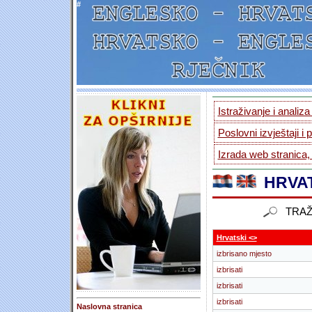
#
Istraživanje i analiz
Poslovni izvještaji i 
Izrada web stranica,
HRVAT
TRAŽ
Hrvatski <>
izbrisano mjesto
izbrisati
izbrisati
izbrisati
Naslovna stranica