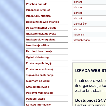
izbrisati
Posebna ponuda
izbrisati
Izrada web stranica
izbrisati
Izrada CMS stranica
izbrisati
Besplatno za web stranice
izbrisati što
Dodatne Internet usluge
izbrisiv
Izrada primjera ugovora
neizbrisiv
Izrada poslovnog plana
vrati izbrisano
Istraživanje tržišta
Rezultati istraživanja
Oglasi - Marketing
Poslovna psihologija
Poslovno savjetovanje
IZRADA WEB S
Trgovačko zastupanje
Imati dobre web s
Sigurnost na webu
ili organizaciju k
Katalog proizvoda
zašto bi trebali i
Poslovni web katalog
Popusti i akcije
Dostupnost 24/7
tjednu, što omogu
Kontakt informacije