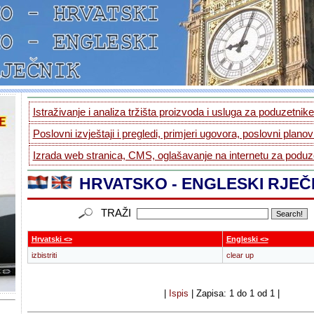
Istraživanje i analiza tržišta proizvoda i usluga za poduzetnike.
Poslovni izvještaji i pregledi, primjeri ugovora, poslovni planovi
Izrada web stranica, CMS, oglašavanje na internetu za poduze
HRVATSKO - ENGLESKI RJEČ
TRAŽI
Hrvatski <>
Engleski <>
izbistriti
clear up
|
Ispis
| Zapisa: 1 do 1 od 1 |