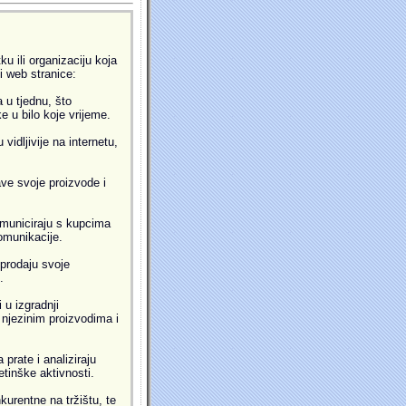
u ili organizaciju koja
ti web stranice:
 u tjednu, što
 u bilo koje vrijeme.
idljivije na internetu,
ve svoje proizvode i
municiraju s kupcima
omunikacije.
prodaju svoje
.
 u izgradnji
i njezinim proizvodima i
prate i analiziraju
etinške aktivnosti.
kurentne na tržištu, te