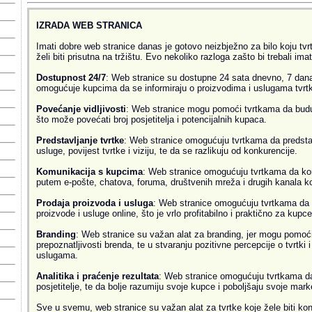
IZRADA WEB STRANICA
Imati dobre web stranice danas je gotovo neizbježno za bilo koju tvrtk
želi biti prisutna na tržištu. Evo nekoliko razloga zašto bi trebali ima
Dostupnost 24/7
: Web stranice su dostupne 24 sata dnevno, 7 dana
omogućuje kupcima da se informiraju o proizvodima i uslugama tvrtke
Povećanje vidljivosti
: Web stranice mogu pomoći tvrtkama da budu v
što može povećati broj posjetitelja i potencijalnih kupaca.
Predstavljanje tvrtke
: Web stranice omogućuju tvrtkama da predsta
usluge, povijest tvrtke i viziju, te da se razlikuju od konkurencije.
Komunikacija s kupcima
: Web stranice omogućuju tvrtkama da ko
putem e-pošte, chatova, foruma, društvenih mreža i drugih kanala k
Prodaja proizvoda i usluga
: Web stranice omogućuju tvrtkama da 
proizvode i usluge online, što je vrlo profitabilno i praktično za kupce
Branding
: Web stranice su važan alat za branding, jer mogu pomoći
prepoznatljivosti brenda, te u stvaranju pozitivne percepcije o tvrtki 
uslugama.
Analitika i praćenje rezultata
: Web stranice omogućuju tvrtkama da 
posjetitelje, te da bolje razumiju svoje kupce i poboljšaju svoje mark
Sve u svemu, web stranice su važan alat za tvrtke koje žele biti kon