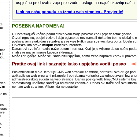
uspješno prodavati svoje proizvode i usluge na najučinkovitiji način.
Link na našu ponudu za izradu web stranica - Provjerite!
ta,
POSEBNA NAPOMENA!
 uz
.
U Hrvatskoj još većina poduzetnika vodi svoje poslove kao i prije desetak godina.
Otvori trgovinu, podjeli vizitke i daje oglase po novinama ili čeka tko će mu slučajno
poslovanjem svaki dan se zatvara sve više tvrtki i gasi sve veći broj obrta. Došla 
Hrvatska ima preko
milijun
korisnika Interneta.
Danas svi sve informacije traže putem Interneta. Krajnje je vrijeme da se nešto po
nite
imati sve manje i manje kupaca i klijenata.
 i
Može i drugačije. Može se i sada biti uspješan, samo treba napraviti korak u pravom
icu.
Pratite ovaj link i saznajte kako uspješno voditi posao
Poslovni forum d.o.o. izrađuje CMS web stranice za tvrtke, obrtnike i sve druge pod
aplikacije su web programi prilagođeni potrebama korisnika za jednostavan i brz un
administracijskog sučelja na web stranice. Danas postoji velik broj CMS sistema koji 
samostalnog unošenja sadržaja od strane korisnika. Danas svi traže baš sve informa
nica
nemate web stranice, Vi kao i da ne postojite.
svim
ti na
web
deset
ove
i.
a,
S
ma,