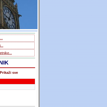
..
...
tnike...
NIK
Prikaži sve