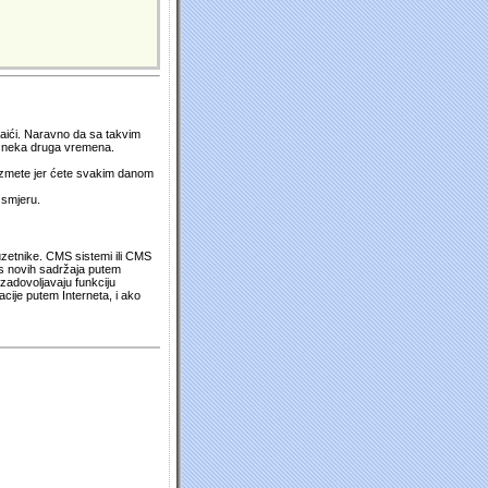
 naići. Naravno da sa takvim
su neka druga vremena.
duzmete jer ćete svakim danom
 smjeru.
uzetnike. CMS sistemi ili CMS
os novih sadržaja putem
zadovoljavaju funkciju
cije putem Interneta, i ako