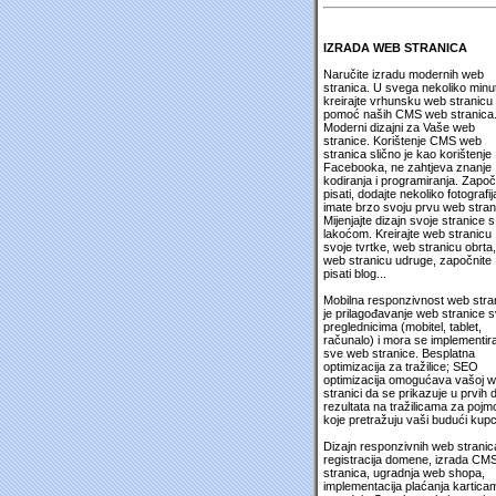
IZRADA WEB STRANICA
Naručite izradu modernih web
stranica. U svega nekoliko minu
kreirajte vrhunsku web stranicu
pomoć naših CMS web stranica
Moderni dizajni za Vaše web
stranice. Korištenje CMS web
stranica slično je kao korištenje
Facebooka, ne zahtjeva znanje
kodiranja i programiranja. Započ
pisati, dodajte nekoliko fotografija
imate brzo svoju prvu web stran
Mijenjajte dizajn svoje stranice s
lakoćom. Kreirajte web stranicu
svoje tvrtke, web stranicu obrta,
web stranicu udruge, započnite
pisati blog...
Mobilna responzivnost web stra
je prilagođavanje web stranice 
preglednicima (mobitel, tablet,
računalo) i mora se implementira
sve web stranice. Besplatna
optimizacija za tražilice; SEO
optimizacija omogućava vašoj 
stranici da se prikazuje u prvih 
rezultata na tražilicama za pojm
koje pretražuju vaši budući kupc
Dizajn responzivnih web stranic
registracija domene, izrada CM
stranica, ugradnja web shopa,
implementacija plaćanja kartica