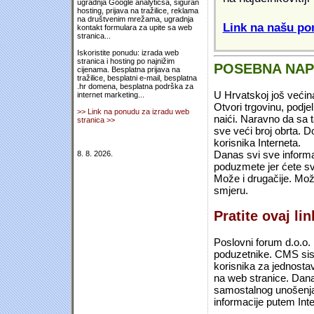
ugradnja Google analyticsa, siguran
hosting, prijava na tražilice, reklama
na društvenim mrežama, ugradnja
Link na našu pon
kontakt formulara za upite sa web
stranica...
Iskoristite ponudu: izrada web
stranica i hosting po najnižim
POSEBNA NA
cijenama. Besplatna prijava na
tražilice, besplatni e-mail, besplatna
.hr domena, besplatna podrška za
U Hrvatskoj još većin
internet marketing...
Otvori trgovinu, podje
>> Link na ponudu za izradu web
naići. Naravno da sa 
stranica >>
sve veći broj obrta.
korisnika Interneta.
Danas svi sve informac
8. 8. 2026.
poduzmete jer ćete sv
Može i drugačije. Mož
smjeru.
Pratite ovaj li
Poslovni forum d.o.o. 
poduzetnike. CMS sist
korisnika za jednosta
na web stranice. Dana
samostalnog unošenja 
informacije putem Inte