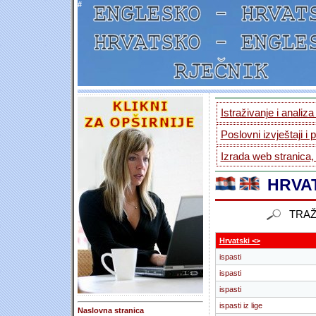
#
Istraživanje i analiz
Poslovni izvještaji i 
Izrada web stranica,
HRVAT
TRAŽ
Hrvatski <>
ispasti
ispasti
ispasti
ispasti iz lige
Naslovna stranica