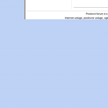
Poslovni forum d.o.
Internet usluge, poslovne usluge, ogl