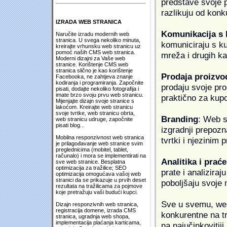
predstave svoje pr
razlikuju od konk
IZRADA WEB STRANICA
Komunikacija s
Naručite izradu modernih web
stranica. U svega nekoliko minuta,
komuniciraju s k
kreirajte vrhunsku web stranicu uz
pomoć naših CMS web stranica.
mreža i drugih k
Moderni dizajni za Vaše web
stranice. Korištenje CMS web
stranica slično je kao korištenje
Prodaja proizvo
Facebooka, ne zahtjeva znanje
kodiranja i programiranja. Započnite
prodaju svoje proi
pisati, dodajte nekoliko fotografija i
imate brzo svoju prvu web stranicu.
praktično za kup
Mijenjajte dizajn svoje stranice s
lakoćom. Kreirajte web stranicu
svoje tvrtke, web stranicu obrta,
Branding
: Web s
web stranicu udruge, započnite
pisati blog...
izgradnji prepozna
Mobilna responzivnost web stranica
tvrtki i njezinim
je prilagođavanje web stranice svim
preglednicima (mobitel, tablet,
računalo) i mora se implementirati na
Analitika i praće
sve web stranice. Besplatna
optimizacija za tražilice; SEO
prate i analiziraj
optimizacija omogućava vašoj web
stranici da se prikazuje u prvih deset
poboljšaju svoje 
rezultata na tražilicama za pojmove
koje pretražuju vaši budući kupci.
Sve u svemu, web 
Dizajn responzivnih web stranica,
registracija domene, izrada CMS
konkurentne na tr
stranica, ugradnja web shopa,
implementacija plaćanja karticama,
na najučinkovitiji