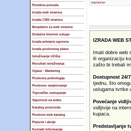
nepristran
Posebna ponuda
Izrada web stranica
Izrada CMS stranica
Besplatno za web stranice
Dodatne Internet usluge
IZRADA WEB S
Izrada primjera ugovora
Izrada poslovnog plana
Imati dobre web s
Istraživanje tržišta
ili organizaciju k
zašto bi trebali i
Rezultati istraživanja
Oglasi - Marketing
Dostupnost 24/7
Poslovna psihologija
tjednu, što omogu
Poslovno savjetovanje
uslugama tvrtke u
Trgovačko zastupanje
Sigurnost na webu
Povećanje vidlji
vidljivije na inte
Katalog proizvoda
kupaca.
Poslovni web katalog
Popusti i akcije
Predstavljanje t
Kontakt informacije