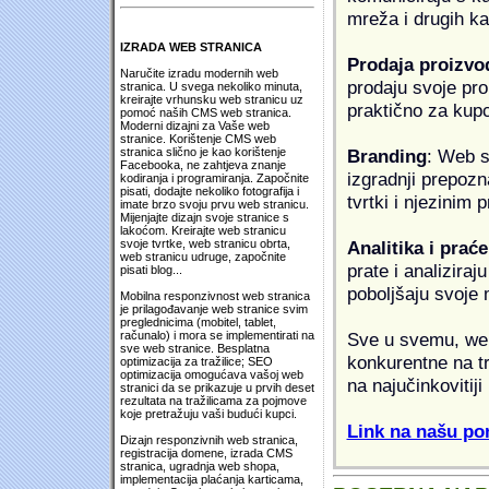
mreža i drugih k
IZRADA WEB STRANICA
Prodaja proizvo
Naručite izradu modernih web
prodaju svoje proi
stranica. U svega nekoliko minuta,
kreirajte vrhunsku web stranicu uz
praktično za kup
pomoć naših CMS web stranica.
Moderni dizajni za Vaše web
stranice. Korištenje CMS web
Branding
: Web s
stranica slično je kao korištenje
Facebooka, ne zahtjeva znanje
izgradnji prepozna
kodiranja i programiranja. Započnite
pisati, dodajte nekoliko fotografija i
tvrtki i njezinim
imate brzo svoju prvu web stranicu.
Mijenjajte dizajn svoje stranice s
lakoćom. Kreirajte web stranicu
Analitika i praće
svoje tvrtke, web stranicu obrta,
web stranicu udruge, započnite
prate i analiziraj
pisati blog...
poboljšaju svoje 
Mobilna responzivnost web stranica
je prilagođavanje web stranice svim
preglednicima (mobitel, tablet,
Sve u svemu, web 
računalo) i mora se implementirati na
sve web stranice. Besplatna
konkurentne na tr
optimizacija za tražilice; SEO
optimizacija omogućava vašoj web
na najučinkovitiji
stranici da se prikazuje u prvih deset
rezultata na tražilicama za pojmove
koje pretražuju vaši budući kupci.
Link na našu pon
Dizajn responzivnih web stranica,
registracija domene, izrada CMS
stranica, ugradnja web shopa,
implementacija plaćanja karticama,