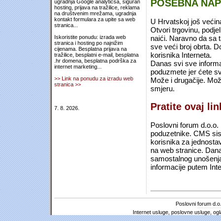
POSEBNA NA
ugradnja Google analyticsa, siguran
hosting, prijava na tražilice, reklama
na društvenim mrežama, ugradnja
kontakt formulara za upite sa web
U Hrvatskoj još većin
stranica...
Otvori trgovinu, podje
naići. Naravno da sa 
Iskoristite ponudu: izrada web
stranica i hosting po najnižim
sve veći broj obrta.
cijenama. Besplatna prijava na
korisnika Interneta.
tražilice, besplatni e-mail, besplatna
.hr domena, besplatna podrška za
Danas svi sve informac
internet marketing...
poduzmete jer ćete sv
>> Link na ponudu za izradu web
Može i drugačije. Mož
stranica >>
smjeru.
Pratite ovaj li
7. 8. 2026.
Poslovni forum d.o.o. 
poduzetnike. CMS sist
korisnika za jednosta
na web stranice. Dana
samostalnog unošenja 
informacije putem Inte
Poslovni forum d.o.
Internet usluge, poslovne usluge, ogl