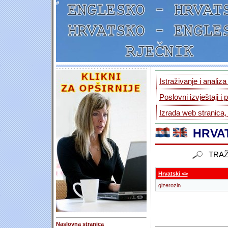
#
Istraživanje i analiz
Poslovni izvještaji i 
Izrada web stranica,
HRVAT
TRAŽ
Hrvatski <>
gizerozin
Naslovna stranica