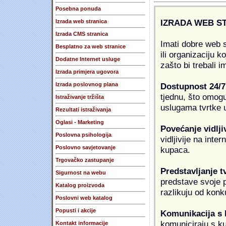
Posebna ponuda
IZRADA WEB S
Izrada web stranica
Izrada CMS stranica
Imati dobre web s
Besplatno za web stranice
ili organizaciju k
Dodatne Internet usluge
zašto bi trebali i
Izrada primjera ugovora
Dostupnost 24/7
Izrada poslovnog plana
tjednu, što omogu
Istraživanje tržišta
uslugama tvrtke u
Rezultati istraživanja
Oglasi - Marketing
Povećanje vidlji
Poslovna psihologija
vidljivije na inte
Poslovno savjetovanje
kupaca.
Trgovačko zastupanje
Predstavljanje t
Sigurnost na webu
predstave svoje pr
Katalog proizvoda
razlikuju od konk
Poslovni web katalog
Popusti i akcije
Komunikacija s
komuniciraju s k
Kontakt informacije