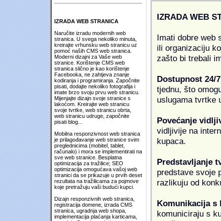
IZRADA WEB S
IZRADA WEB STRANICA
Naručite izradu modernih web
Imati dobre web s
stranica. U svega nekoliko minuta,
kreirajte vrhunsku web stranicu uz
ili organizaciju k
pomoć naših CMS web stranica.
zašto bi trebali i
Moderni dizajni za Vaše web
stranice. Korištenje CMS web
stranica slično je kao korištenje
Facebooka, ne zahtjeva znanje
Dostupnost 24/7
kodiranja i programiranja. Započnite
pisati, dodajte nekoliko fotografija i
tjednu, što omogu
imate brzo svoju prvu web stranicu.
uslugama tvrtke u
Mijenjajte dizajn svoje stranice s
lakoćom. Kreirajte web stranicu
svoje tvrtke, web stranicu obrta,
web stranicu udruge, započnite
Povećanje vidlji
pisati blog...
vidljivije na inte
Mobilna responzivnost web stranica
kupaca.
je prilagođavanje web stranice svim
preglednicima (mobitel, tablet,
računalo) i mora se implementirati na
sve web stranice. Besplatna
Predstavljanje t
optimizacija za tražilice; SEO
optimizacija omogućava vašoj web
predstave svoje pr
stranici da se prikazuje u prvih deset
razlikuju od konk
rezultata na tražilicama za pojmove
koje pretražuju vaši budući kupci.
Dizajn responzivnih web stranica,
Komunikacija s
registracija domene, izrada CMS
stranica, ugradnja web shopa,
komuniciraju s k
implementacija plaćanja karticama,