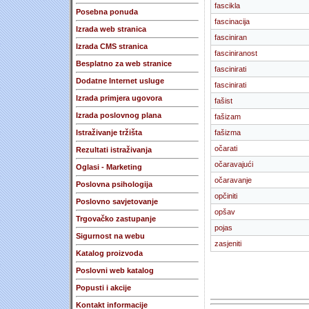
fascikla
Posebna ponuda
fascinacija
Izrada web stranica
fasciniran
Izrada CMS stranica
fasciniranost
Besplatno za web stranice
fascinirati
Dodatne Internet usluge
fascinirati
Izrada primjera ugovora
fašist
Izrada poslovnog plana
fašizam
Istraživanje tržišta
fašizma
očarati
Rezultati istraživanja
očaravajući
Oglasi - Marketing
očaravanje
Poslovna psihologija
opčiniti
Poslovno savjetovanje
opšav
Trgovačko zastupanje
pojas
Sigurnost na webu
zasjeniti
Katalog proizvoda
Poslovni web katalog
Popusti i akcije
Kontakt informacije