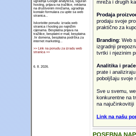
mreža i drugih k
ugradnja Google analyticsa, siguran
hosting, prijava na tražilice, reklama
na društvenim mrežama, ugradnja
kontakt formulara za upite sa web
Prodaja proizvo
stranica...
prodaju svoje proi
Iskoristite ponudu: izrada web
praktično za kup
stranica i hosting po najnižim
cijenama. Besplatna prijava na
tražilice, besplatni e-mail, besplatna
.hr domena, besplatna podrška za
Branding
: Web s
internet marketing...
izgradnji prepozna
>> Link na ponudu za izradu web
tvrtki i njezinim
stranica >>
Analitika i praće
6. 8. 2026.
prate i analiziraj
poboljšaju svoje 
Sve u svemu, web 
konkurentne na tr
na najučinkovitiji
Link na našu pon
POSEBNA NA