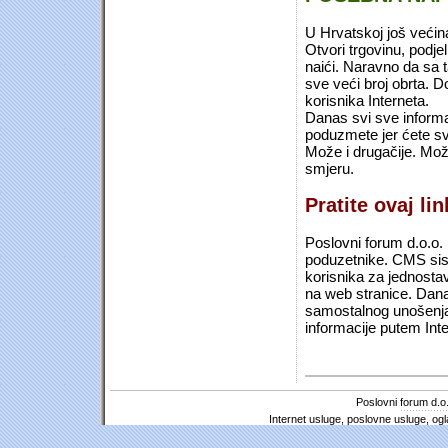
U Hrvatskoj još većin
Otvori trgovinu, podje
naići. Naravno da sa 
sve veći broj obrta.
korisnika Interneta.
Danas svi sve informac
poduzmete jer ćete sv
Može i drugačije. Mož
smjeru.
Pratite ovaj li
Poslovni forum d.o.o. 
poduzetnike. CMS sist
korisnika za jednosta
na web stranice. Dana
samostalnog unošenja 
informacije putem Inte
Poslovni forum d.o.
Internet usluge, poslovne usluge, ogl