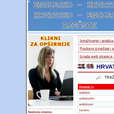
#
Istraživanje i analiz
Poslovni izvještaji i 
Izrada web stranica,
HRVAT
TRAŽ
Hrvatski <>
antifašist
antifašistički
antifašizam
čarobno
Naslovna stranica