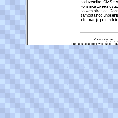
poduzetnike. CMS sist
korisnika za jednosta
na web stranice. Dana
samostalnog unošenja 
informacije putem Inte
Poslovni forum d.o.
Internet usluge, poslovne usluge, ogl