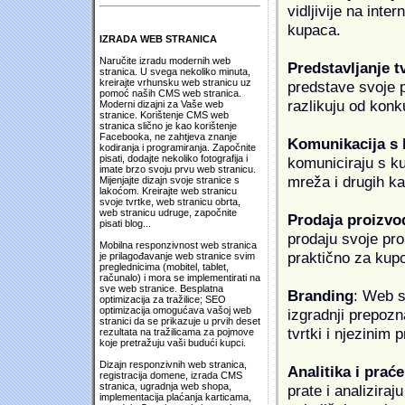
vidljivije na inte
kupaca.
IZRADA WEB STRANICA
Naručite izradu modernih web
Predstavljanje t
stranica. U svega nekoliko minuta,
kreirajte vrhunsku web stranicu uz
predstave svoje pr
pomoć naših CMS web stranica.
razlikuju od konk
Moderni dizajni za Vaše web
stranice. Korištenje CMS web
stranica slično je kao korištenje
Facebooka, ne zahtjeva znanje
Komunikacija s
kodiranja i programiranja. Započnite
pisati, dodajte nekoliko fotografija i
komuniciraju s k
imate brzo svoju prvu web stranicu.
mreža i drugih k
Mijenjajte dizajn svoje stranice s
lakoćom. Kreirajte web stranicu
svoje tvrtke, web stranicu obrta,
web stranicu udruge, započnite
Prodaja proizvo
pisati blog...
prodaju svoje proi
Mobilna responzivnost web stranica
praktično za kup
je prilagođavanje web stranice svim
preglednicima (mobitel, tablet,
računalo) i mora se implementirati na
sve web stranice. Besplatna
Branding
: Web s
optimizacija za tražilice; SEO
optimizacija omogućava vašoj web
izgradnji prepozna
stranici da se prikazuje u prvih deset
tvrtki i njezinim
rezultata na tražilicama za pojmove
koje pretražuju vaši budući kupci.
Dizajn responzivnih web stranica,
Analitika i praće
registracija domene, izrada CMS
stranica, ugradnja web shopa,
prate i analiziraj
implementacija plaćanja karticama,