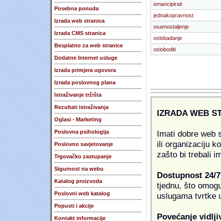
emancipirati
Posebna ponuda
jednakopravnost
Izrada web stranica
osamostaljenje
Izrada CMS stranica
oslobađanje
Besplatno za web stranice
osloboditi
Dodatne Internet usluge
Izrada primjera ugovora
Izrada poslovnog plana
Istraživanje tržišta
Rezultati istraživanja
IZRADA WEB S
Oglasi - Marketing
Imati dobre web s
Poslovna psihologija
ili organizaciju k
Poslovno savjetovanje
zašto bi trebali i
Trgovačko zastupanje
Sigurnost na webu
Dostupnost 24/7
Katalog proizvoda
tjednu, što omogu
Poslovni web katalog
uslugama tvrtke u
Popusti i akcije
Povećanje vidlji
Kontakt informacije