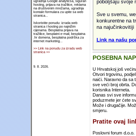
poboljšaju svoje 
ugradnja Google analyticsa, siguran
hosting, prijava na tražilice, reklama
na društvenim mrežama, ugradnja
kontakt formulara za upite sa web
Sve u svemu, web 
stranica...
konkurentne na tr
Iskoristite ponudu: izrada web
na najučinkovitiji
stranica i hosting po najnižim
cijenama. Besplatna prijava na
tražilice, besplatni e-mail, besplatna
.hr domena, besplatna podrška za
Link na našu pon
internet marketing...
>> Link na ponudu za izradu web
stranica >>
POSEBNA NA
9. 8. 2026.
U Hrvatskoj još većin
Otvori trgovinu, podje
naići. Naravno da sa 
sve veći broj obrta.
korisnika Interneta.
Danas svi sve informac
poduzmete jer ćete sv
Može i drugačije. Mož
smjeru.
Pratite ovaj li
Poslovni forum d.o.o. 