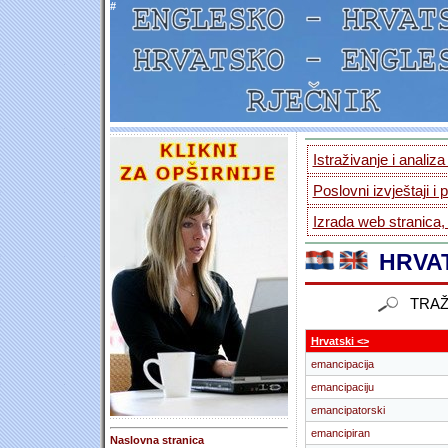
#
Istraživanje i analiz
Poslovni izvještaji i 
Izrada web stranica,
HRVAT
TRAŽ
Hrvatski <>
emancipacija
emancipaciju
emancipatorski
emancipiran
Naslovna stranica